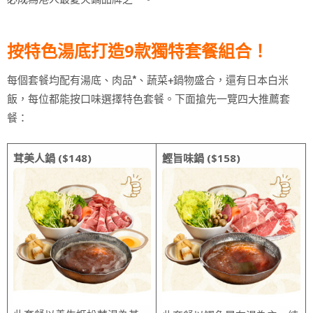
按特色湯底打造9款獨特套餐組合！
每個套餐均配有湯底、肉品*、蔬菜+鍋物盛合，還有日本白米
飯，每位都能按口味選擇特色套餐。下面搶先一覽四大推薦套
餐：
茸美人鍋 ($148)
鰹旨味鍋 ($158)