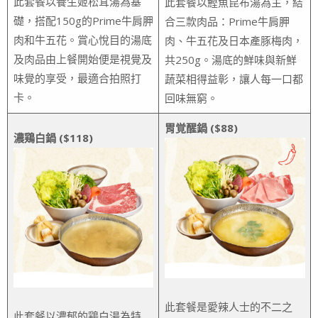
此套餐以養生姬松茸湯為基
此套餐以鰹魚昆布湯為主，結
礎，搭配150g的Prime牛肩胛
合三款肉品：Prime牛肩胛
肉和牛五花。賞心悅目的湯底
肉、牛五花及日本產豚梅肉，
及肉品由上餐開始便是視覺及
共250g。湯底的鮮味與新鮮
味覺的享受，最適合拍照打
蔬菜相得益彰，讓人每一口都
卡。
回味無窮。
胃覚醒鍋 ($88)
濃鶏白鍋 ($118)
此套餐是愛辣人士的不二之
此套餐以濃郁的鶏白湯為特