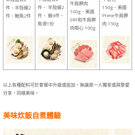
牛肩胛肉
件、 半殼蠔2
150g、美國
件、半殼蠔2
100g、美國
件、 蝦4件、
Prime牛肩胛
件、鮑魚2件
SRF和牛肩胛
魚滑1份
肉 150g
肉眼心 100g
以上各種配料可於套餐中升級或追加，無論是一人獨享或與摯愛
分享，同樣美味。
美味炊飯自煮體驗