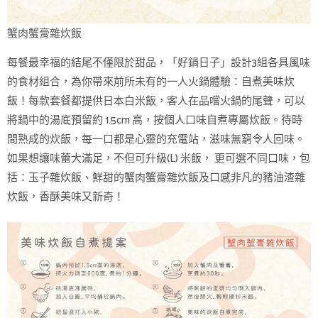
蟹肉蟹膏雜炊飯
每餐最幸福的結尾不僅限於甜品，「好鍋日子」設計3組各具風味
的食材組合，為你帶來前所未有的一人火鍋體驗：自煮美味炊
飯！每款套餐都提供日本白米飯，客人在品嚐火鍋的尾聲，可以
將鍋中的湯底預留約 1.5cm 高，按個人口味自煮專屬炊飯。待時
間熟成的炊飯，每一口都是心靈的充電站，滋味無窮令人回味。
如果想讓味蕾大滿足，不但可升級(L) 米飯， 更可選不同口味，包
括：玉子雜炊飯、鮮甜的蟹肉蟹膏雜炊飯及口感非凡的豬油渣雜
炊飯，香酥美味又新奇！