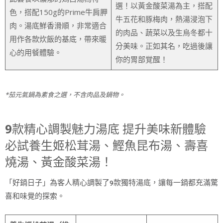
選！以黃金酸菜湯為主，搭配
色，搭配150g的Prime牛肩胛
牛五花和豚梅肉，熱湯浸泡下
肉。湯底鮮香滑順，非常適合
的肉品、蔬菜以及生烏冬都十
用作各款炊飯的基底，帶來暖
分美味。正如其名，吃過後讓
心的用餐體驗。
你的胃部覚醒！
*茄元氣鍋為素食之選，不含肉品及鍋物。
款精心調製魅力湯底 提升美味新體驗
9
必試養生姬松茸湯、鰹魚昆布湯、壽喜
燒湯、黃金酸菜湯！
「好鍋日子」為客人精心調製了9款獨特湯底，讓每一鍋都充滿驚
喜和味覺的探索。