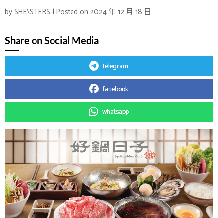
by
SHE\STERS
|
Posted on
2024 年 12 月 18 日
Share on Social Media
telegram
facebook
whatsapp