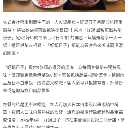
株式会社帶來別開生面的一人火鍋品牌 — 好鍋日子首間分店隆重
開幕， 選址啟德體育園啟德零售館1！秉承「好鍋 溫暖每個共聚
日子」(心地好い鍋で楽しい日々を) 的理念，無論是獨享一人一
鍋，還是與摯友相聚，「好鍋日子」都能為顧客帶來美味而溫暖
的回憶。
「好鍋日子」提供9款精心調製的湯底，為每個套餐帶來獨特風
味，價錢實惠低至港幣$68 起。套餐包括蔬菜+鍋物盛合、精選肉
品及日本白米飯，既豐富又精緻。客人還可以根據需要，升級份
量或追加海鮮和肉品拼盤！
每餐的結尾更不容錯過，客人可加入日本白米飯以盡吸鍋中精
華，按個人口味自煮熟成的炊飯，讓您的餐後體驗超越甜品幸福
感倍增！2025年1月「好鍋日子」將在東薈城開設第二間分店，勢
必成為港人最愛火鍋品牌之一。