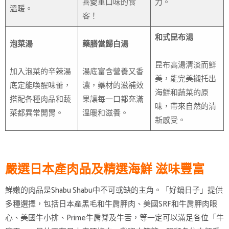
喜愛重口味的食
力。
溫暖。
客！
和式昆布湯
泡菜湯
藥膳當歸白湯
昆布高湯清淡而鮮
加入泡菜的辛辣湯
湯底富含營養又香
美，能完美襯托出
底定能喚醒味蕾，
濃，藥材的滋補效
海鮮和蔬菜的原
搭配各種肉品和蔬
果讓每一口都充滿
味，帶來自然的清
菜都異常開胃。
溫暖和滋養。
新感受。
嚴選日本產肉品及精選海鮮 滋味豐富
鮮嫩的肉品是Shabu Shabu中不可或缺的主角。「好鍋日子」提供
多種選擇，包括日本產黑毛和牛肩胛肉、美國SRF和牛肩胛肉眼
心、美國牛小排、Prime牛肩脊及牛舌，等一定可以滿足各位「牛