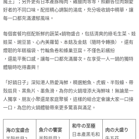
魔王」；另外更有日本產豚梅肉、雞腿肉等等，照顧各位肉類愛
好者的不同口味。配搭精心調製的湯底，充分吸收鍋中精華，讓
每一口都充滿濃郁風味。
每個套餐均搭配新鮮的蔬菜+鍋物盛合，包括清爽的綠毛生菜、娃
娃菜、豌豆苗、心內美蘿蔔、本菇及金菇（隨時令轉換），還有
煙韌的年糕福袋、竹輪魚卷和蜂巢豆腐。不僅色彩繽紛
，還能平衡口感，讓每一口都充滿層次。在享受一人一鍋的獨特
體驗時吃得盡興！
「好鍋日子」深知港人熱愛海鮮，精選鮑魚、虎蝦、半殼蠔、帶
殼扇貝、黑魚片、墨魚滑，為你的火鍋增添大海鮮味！無論是一
人獨享、朋友小聚還是家庭聚餐，這樣的組合定會讓大家一口接
一口，為您的火鍋體驗帶來更多驚喜與滿足。
和牛の至極
魚介の饗宴
肉の大盛り
海の宝盛合
日本產黑毛和
半殼扇貝2
牛五花
半殼扇貝2