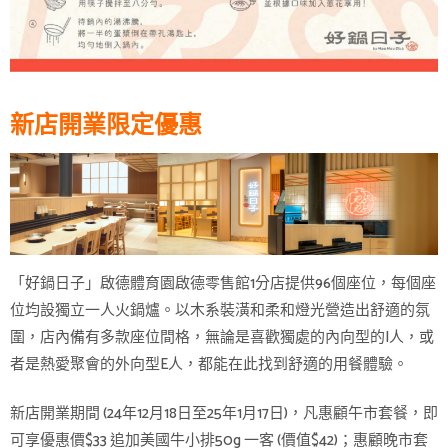
新店開業限定優惠
「好鍋日子」啟德體育園啟德零售館1分店提供96個座位，每個座
位均設獨立一人火鍋爐。以木系裝潢和柔和燈光營造出舒適的氛
圍，店內備有多款座位間格，無論是喜歡獨處的內向型的I人，或
者是熱愛聚會的外向型E人，都能在此找到舒適的用餐體驗。
新店開業期間 (24年12月18日至25年1月17日)，凡惠顧午市套餐，即
可享優惠價$33 追加美國牛小排50g 一客 (價值$42)；惠顧晚市套