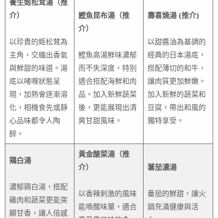
養生姬松茸湯（推
介）
鰹魚昆布湯（推
壽喜燒湯 (推介)
介）
以珍貴的姬松茸為
以甜醬油為基調的
主角，交織出香氣
鰹魚高湯鮮味濃郁
經典的日本湯底，
與鮮甜的味道。湯
而不失深度，特別
搭配薄切的和牛，
底以啫喱狀態呈
適合搭配海鮮和肉
讓肉質更加鮮嫩。
現，加熱會逐漸溶
品。加入新鮮蔬菜
加入新鮮的蔬菜和
化，相機食先或靜
後，更能展現出清
豆腐，帶出和風的
心品味都令人陶
爽甘甜風味。
獨特享受。
醉。
黃金酸菜湯（推
鶏白湯
介）
蕃茄濃湯
濃郁鶏白湯，搭配
以香辣刺激的風味
番茄的鮮甜，讓火
雞肉和蔬菜更能突
能喚醒味蕾，適合
鍋充滿健康與活
顯甘香，讓人倍感