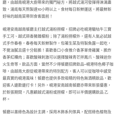
廳，由越南峴港大廚帶來的獨門秘方，將越式湯河發揮得淋漓盡
致，湯底每天熬製達10小時以上，食材每日新鮮運送，將最鮮新
好味的越南菜帶到食客面前！
峴港安南越南餐廳主打越式湯粉撈檬，招牌必吃峴港騸牯牛三寶
手工河、越式蒜香豬雜檬粉；除了湯粉撈檬外，還有人氣必試越
式手作春卷，春卷每天新鮮製作，包著生菜及特製魚露一起吃，
不覺油膩且還十分鬆脆！喜歡香口小食推介香茅單骨雞翼、脆炸
香茅紅糟肉；喜歡酸辣刺激可以選擇酸辣青芒拌鳳爪、酸辣迷你
火生骨等。飲品方面，當然不少得餐廳招牌飲品—峴港特色椰子咖
啡，由越南大廚從峴港帶來的特別配方，客人可以從咖啡中感受
最真實的峴港風味！餐廳也提供多款吸睛的特色無酒精飲品，歡
迎客人邊歎邊打卡！另外，峴港安南越南餐廳亦帶來新張優惠，
於新張期間，凡惠顧越式湯粉或撈檬，即可以半價選購飲品 乙
杯。
餐廳以墨綠色為設計主調，採用木飾系列傢具，配搭綠色植物及