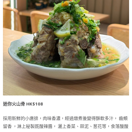
迷你火山骨 HK$108
採用新鮮的小唐排，肉味香濃，經過燉煮後變得酥軟多汁， 齒頰
留香 ，淋上秘製既酸辣醬， 灑上香菜、蒜泥、葱花等，食落酸酸