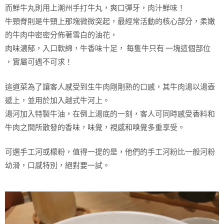
而鮮牛丸則用上潮州手打牛丸，爽口彈牙，肉汁鮮味！
牛頸脊則是牛頸上那塊微微突起，最經常活動的核心部分，柔嫩
的牛肉中密密分佈著雪白的油花，
肉味濃郁，入口軟綿，牛香味十足， 每隻牛只有 一塊這個部位
，實屬可遇不可求！
這道菜為了讓客人感受到生牛肉剛剛熟的口感，其牛肉湯以湯壺
遞上，並用於加入越式牛河上。
湯河加入特製牛油，在倒上湯底的一刻，客人可同時感受香料和
牛肉之間所散發的香味，味覺，視感和嗅覺多重享受。
可選手工河或檬粉，值得一提的是，他們的手工河粉比一般河粉
幼滑，口感特別，絕對要一試。