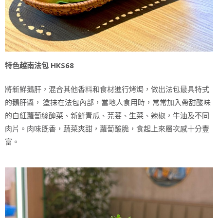
特色越南法包 HK$68
將新鮮鵝肝，混合其他香料和食材進行烤焗，做出法包最具特式
的鵝肝醬， 塗抹在法包內部，當地人食用時，常常加入帶甜酸味
的白紅蘿蔔絲醃菜、新鮮青瓜、芫荽、生菜、辣椒，牛油及不同
肉片。肉味既香，蔬菜爽甜，蘿蔔酸脆，食起上來層次感十分豐
富。