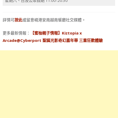
星期六、日及公眾假期 11:00-20:30
詳情可
或留意峴港安南越南餐廳社交媒體。
按此
更多最新情報：
【蜜柚親子情報】Kiztopia x
Arcade@Cyberport 聖誕光影奇幻嘉年華 三重狂歡體驗