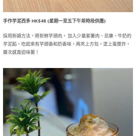
手作芋泥西多 HK$48 (星期一至五下午茶時段供應)
採用新穎方法，將新鮮芋頭肉， 加入少量紫薯肉、忌廉、牛奶的
芋泥餡，吃起來有芋頭香和奶香味，再夾上方包，塗上蛋漿炸，
層次感直迫味蕾！