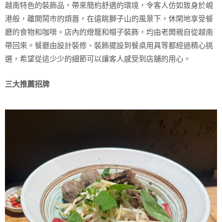
越南特色的裝飾品，帶來簡約舒適的環境，令客人仿如致身於峴
港般，離開鬧市的煩囂，在遠眺獅子山的風景下，休閑地享受餐
廳的食物和咖啡。店內的燈籠和帽子裝飾，均由老闆親自從越南
帶回來。餐廳由設計裝修、裝飾擺設到餐桌用具等都經過精心挑
選，希望從這少少的細節可以讓客人感受到店舖的用心。
三大推薦招牌