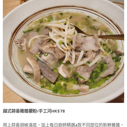
越式蒜香豬雜檬粉/手工河HK$78
用上蒜香胡椒湯底，加上每日廚師精選4款不同部位的新鮮豬雜，