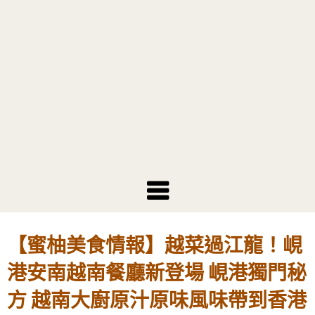
【蜜柚美食情報】越菜過江龍！峴
港安南越南餐廳新登場 峴港獨門秘
方 越南大廚原汁原味風味帶到香港