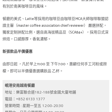
有別於南美咖啡豆的風味。
餐廳的美式、Latte等採用的咖啡豆由咖啡豆MCA大師咖啡聯盟認
證主審（master coffee association chief reviewer） 嚴選拼配，
獨家定制拼配比例，選自高海拔精品豆（SCA84+），採用日式深
烘焙，口感醇厚，香氣濃郁。
新張飲品半價優惠
由即日起 ，凡於早上11:00 至 下午7:00，惠顧任何手工河粉或撈
檬，即可以半價優惠選購飲品 乙杯。
峴港安南越南餐廳
地址：樂富聯合道182-188號金國大廈地舖
電話：+852 6133 1377
營業時間 : 星期一至五 12:00-20:30