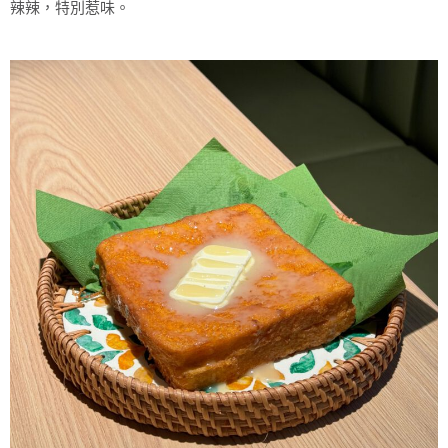
辣辣，特別惹味。