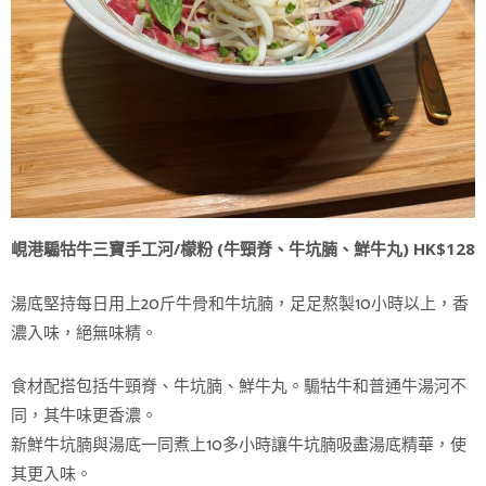
峴港騸牯牛三寶手工河/檬粉 (牛頸脊、牛坑腩、鮮牛丸) HK$128
湯底堅持每日用上20斤牛骨和牛坑腩，足足熬製10小時以上，香
濃入味，絕無味精。
食材配搭包括牛頸脊、牛坑腩、鮮牛丸。騸牯牛和普通牛湯河不
同，其牛味更香濃。
新鮮牛坑腩與湯底一同煮上10多小時讓牛坑腩吸盡湯底精華，使
其更入味。