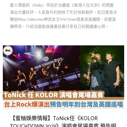
藝人傅嘉莉（Kelly）早前於台慶劇《香港人在北京》的搏盡
演出大獲好評，人氣急升的她除了忙於拍新劇外，近日更首次
夥拍Mixx Collection帶貨女王ViVi Chan現身其直播間，初嘗直
播帶貨，介紹法國星級護膚品兼分享自己扮靚護膚心得。
【蜜柚娛樂情報】ToNick任《KOLOR
TOUCHDOWN 2023》演唱會尾場嘉賓 預告明