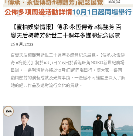
【蜜柚娛樂情報】傳承•永恆傳奇 #梅艷芳 百
變天后梅艷芳逝世二十週年多媒體紀念展覽
26 9 月, 2023
百變天后梅艷芳逝世二十週年多媒體紀念展覽 -【傳承•永恆傳
奇 #梅艷芳】將於10月1日至15日於香港旺角MOKO新世紀廣場
舉辦。一系列活動亦將於10月1日起同場舉行，讓大家一邊回
顧梅艷芳的演藝成就及光輝事蹟，一邊從不同維度更深入了解
她的經典作品及她對流行文化的貢獻。