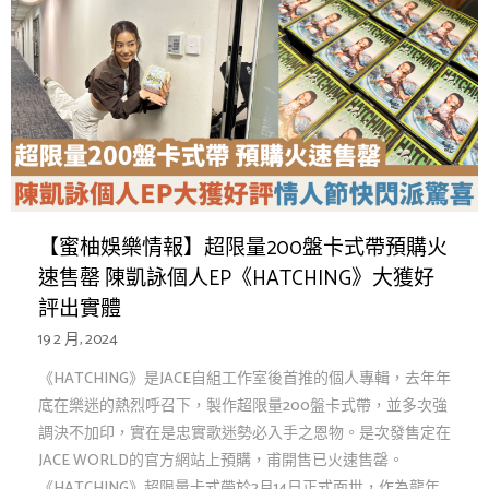
【蜜柚娛樂情報】超限量200盤卡式帶預購火
速售罄 陳凱詠個人EP《HATCHING》大獲好
評出實體
19 2 月, 2024
《HATCHING》是JACE自組工作室後首推的個人專輯，去年年
底在樂迷的熱烈呼召下，製作超限量200盤卡式帶，並多次強
調決不加印，實在是忠實歌迷勢必入手之恩物。是次發售定在
JACE WORLD的官方網站上預購，甫開售已火速售罄。
《HATCHING》超限量卡式帶於2月14日正式面世，作為龍年