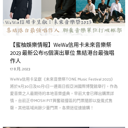
【蜜柚娛樂情報】WeWa信用卡未來音樂祭
2023 最新公布15個演出單位 集結港台最強唱
作人
17 8 月, 2023
WeWa信用卡呈獻《未來音樂祭TONE Music Festival 2023》
將於9月30日及10月1日一連兩日假亞洲國際博覽館舉行，作為
愛音樂之人最期待的本地音樂盛典，早前大會已釋出購票詳
情，台前正中MOSH PIT興奮碰撞區的門票隨即以旋風式售
罄，其他區域尚餘少量門票，各樂迷從速搶購！