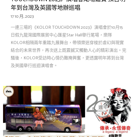
年到台灣及英國等地辦巡唱
17 10 月, 2023
一連三場的《KOLOR TOUCHDOWN 2023》演唱會於10月15
日假九龍灣國際展貿中心匯星Star Hall舉行尾場，樂隊
KOLOR相隔兩年重踏九展舞台，帶領樂迷穿梭於虛幻與現實
結合的未來世界，再次送上既震撼又觸動人心的精彩演出。完
騷後，KOLOR受訪時心情仍難掩興奮，更透露明年將到台灣
及英國舉行巡迴演唱會。