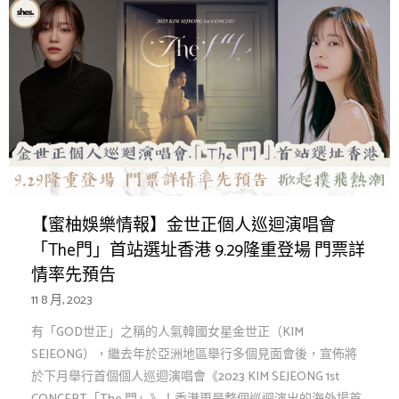
【蜜柚娛樂情報】金世正個人巡迴演唱會
「The門」首站選址香港 9.29隆重登場 門票詳
情率先預告
11 8 月, 2023
有「GOD世正」之稱的人氣韓國女星金世正（KIM
SEJEONG），繼去年於亞洲地區舉行多個見面會後，宣佈將
於下月舉行首個個人巡迴演唱會《2023 KIM SEJEONG 1st