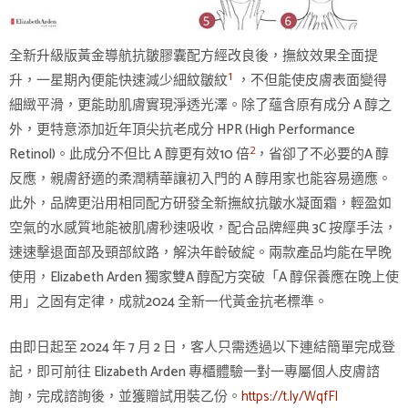
全新升級版黃金導航抗皺膠囊配方經改良後，撫紋效果全面提
1
升，一星期內便能快速減少細紋皺紋
，不但能使皮膚表面變得
細緻平滑，更能助肌膚實現淨透光澤。除了蘊含原有成分 A 醇之
外，更特意添加近年頂尖抗老成分 HPR (High Performance
2
Retinol)。此成分不但比 A 醇更有效10 倍
，省卻了不必要的A 醇
反應，親膚舒適的柔潤精華讓初入門的 A 醇用家也能容易適應。
此外，品牌更沿用相同配方研發全新撫紋抗皺水凝面霜，輕盈如
空氣的水感質地能被肌膚秒速吸收，配合品牌經典 3C 按摩手法，
速速擊退面部及頸部紋路，解決年齡破綻。兩款產品均能在早晚
使用，Elizabeth Arden 獨家雙A 醇配方突破「A 醇保養應在晚上使
用」之固有定律，成就2024 全新一代黃金抗老標準。
由即日起至 2024 年 7 月 2 日，客人只需透過以下連結簡單完成登
記，即可前往 Elizabeth Arden 專櫃體驗一對一專屬個人皮膚諮
詢，完成諮詢後，並獲贈試用裝乙份。
https://t.ly/WqfFl