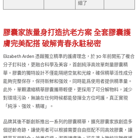
細了
膠囊家族量身打造抗老方案 全套膠囊護
膚完美配搭 破解青春永駐秘密
Elizabeth Arden 憑藉獨立精準的護膚理念，於 30 年前開拓了複合
分子釘科技，更融合科學及美容，首創純淨高效單劑量膠囊精
華。膠囊的獨特設計不僅能隔絕空氣和光線，確保精華活性成分
能夠完整保存，保持新鮮和强效，同時能爲使用者提供精準量。
此外，單顆濃縮精華膠囊攜帶輕便，更採用了可分解物料，減少
對環境污染，無論在任何時候都能發揮全方位呵護，真正實現
「純淨、强效、精確」。
品牌其後不斷創新推出一系列的膠囊精華，擴充膠囊家族創造多
個逆齡奇跡，讓使用者可以根據需要自由搭配不同高效膠囊，讓