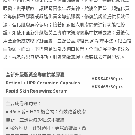
精華互相配合，效果倍增。潔面調膚後，可先塗上撫紋抗皺修護
眼霜，撫平眼紋，讓眼睛回復年輕有神，然後全面塗上超進化黃
金導航輕盈膠囊或超進化黃金導航膠囊，修復肌膚並提供長效保
濕，强化肌膚屏障健康；接著針對個人肌膚問題進行功能性修
護，如使用全新升級版黃金導航抗皺膠囊集中抗皺去紋；最後使
用全新撫紋抗皺水凝面霜，並配合品牌經典 3C 按摩手法，把面霜
由額頭、面頰、下巴帶到頸部及胸口位置，全面延展平滑撫紋效
果，抗老效果無縫接軌，肌膚緊緻無瑕，徹底抹去年齡印記。
全新升級版黃金導航抗皺膠囊
HK$840/60pcs
Retinol + HPR Ceramide Capsules
HK$465/30pcs
Rapid Skin Renewing Serum
主要成分和功效：
● 4% A 醇+ HPR 複合物：有效改善皮膚
更新，並迅速減少細紋和皺紋
● 強效胜肽：針對頑固、更深的皺紋，改