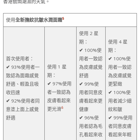
香港翳焗潮濕的天氣。
5
使用
全新撫紋抗皺水潤面霜
使用 2 星
期：
使用 4 星
✔
100%使
期：
首次使用者：
用者一致認
✔
100%使
使用 1 星
✔
93%使用者一
為皮膚感覺
用者一致認
期：
致認為面霜感覺
舒適
為皮膚感覺
✔
97%使用
舒適、輕盈且吸
✔
99%使
更緊緻
者一致認為
收迅速
用者同意皮
✔
100%使
皮膚看起來
✔
92%使用者同
膚看起來更
用者減少細
6
更光滑
意塗上面上感覺
健康
紋和皺
舒適
✔
96%使
✔
99%使用
用者認為毛
者同意皮膚
孔看起來收
看起來年輕