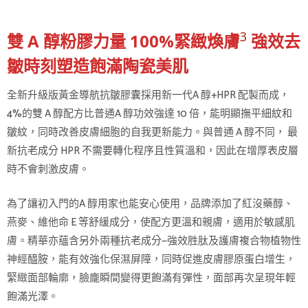
3
雙 A 醇粉膠力量 100%緊緻煥膚
強效去
皺時刻塑造飽滿陶瓷美肌
全新升級版黃金導航抗皺膠囊採用新一代A 醇+HPR 配製而成，
4%的雙 A 醇配方比普通A 醇功效強達 10 倍，能明顯撫平細紋和
皺紋，同時改善皮膚細胞的自我更新能力。與普通 A 醇不同， 最
新抗老成分 HPR 不需要轉化程序且性質溫和，因此在增厚表皮層
時不會刺激皮膚。
為了讓初入門的A 醇用家也能安心使用，品牌添加了紅沒藥醇、
燕麥、維他命 E 等舒緩成分，使配方更溫和親膚，適用於敏感肌
膚。精華亦蘊含另外兩種抗老成分—強效胜肽及護膚複合物植物性
神經醯胺，能有效強化保濕屏障，同時促進皮膚膠原蛋白增生，
緊緻面部輪廓，臉龐瞬間變得更飽滿有彈性，面部再次呈現年輕
飽滿光澤。