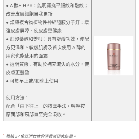
● A 醇+ HPR：能明顯撫平細紋和皺紋；
改善皮膚細胞自我更新
● 護膚複合物植物性神經醯胺分子釘：增
強皮膚屏障，使皮膚更健康
● 紅沒藥醇和姜根：具有舒緩功效，使配
方更溫和。敏感肌膚及首次使用 A 醇的
用家也能使用的面霜
● 透明質酸：有助於補充流失的水分，使
皮膚更豐盈
● 可於早上或/和晚上使用
使用方法：
配合「由下往上」的按摩手法，輕輕按
摩面部和頸部直至完全吸收。
1
根據 57 位亞洲女性的消費者研究結果。