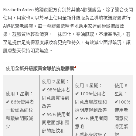
Elizabeth Arden 的獨家配方有別於其他A醇護膚品，除了適合夜間
使用，用家也可以於早上使用全新升級版黃金導航抗皺膠囊進行
A醇抗衰老護膚。每一粒膠囊能精準地助用家達到極緻撫紋效
果，凝膠質地輕盈清爽，一抹即化，零油膩感，不堵塞毛孔，甚
至能提供足夠保濕度讓妝容更完整持久，有效減少面部暗沉，讓
肌膚整天保持明亮無痕。
4
使用
全新升級版黃金導航抗皺膠囊
使用 2 星期：
使用 4 星期：
使用 8
✔
98%使用者
使用 1 星期：
✔
100%使用者
星期：
同意膚質得到
✔
86%使用者
同意皮膚紋理和
✔
100%
改善
一致認為細紋
透明度得到改善
使用者
✔
95%使用者
和皺紋明顯減
✔
97%使用者同
同意皮
同意面部和頸
少
意毛
膚更緊
部的細紋和
孔看起來收細了
緻