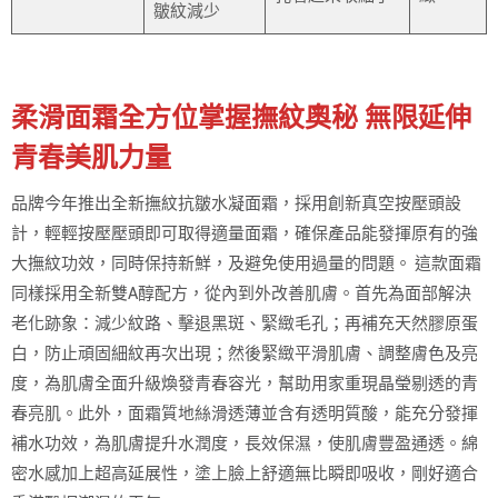
皺紋減少
柔滑面霜全方位掌握撫紋奧秘 無限延伸
青春美肌力量
品牌今年推出全新撫紋抗皺水凝面霜，採用創新真空按壓頭設
計，輕輕按壓壓頭即可取得適量面霜，確保產品能發揮原有的強
大撫紋功效，同時保持新鮮，及避免使用過量的問題。 這款面霜
同樣採用全新雙A醇配方，從內到外改善肌膚。首先為面部解決
老化跡象：減少紋路、擊退黑斑、緊緻毛孔；再補充天然膠原蛋
白，防止頑固細紋再次出現；然後緊緻平滑肌膚、調整膚色及亮
度，為肌膚全面升級煥發青春容光，幫助用家重現晶瑩剔透的青
春亮肌。此外，面霜質地絲滑透薄並含有透明質酸，能充分發揮
補水功效，為肌膚提升水潤度，長效保濕，使肌膚豐盈通透。綿
密水感加上超高延展性，塗上臉上舒適無比瞬即吸收，剛好適合