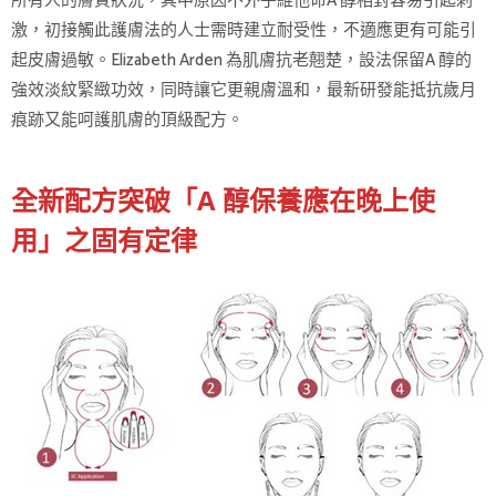
所有人的膚質狀況，其中原因不外乎維他命A 醇相對容易引起刺
激，初接觸此護膚法的人士需時建立耐受性，不適應更有可能引
起皮膚過敏。Elizabeth Arden 為肌膚抗老翹楚，設法保留A 醇的
強效淡紋緊緻功效，同時讓它更親膚溫和，最新研發能抵抗歲月
痕跡又能呵護肌膚的頂級配方。
全新配方突破「A 醇保養應在晚上使
用」之固有定律