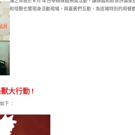
瀾之茶居於 6 月 14 日舉辦媒體預覽活動，讓媒體和飲食評論家
和怪獸也驚現身活動現場，與嘉賓們互動，為這場特別的用餐
怪獸大行動 !
如下 ：