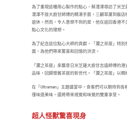
為了重現這種用心製作的點心，蔡澧澤尋訪了米芝
澧澤不捨大廚甘師傅的精湛手藝，三顧草蘆到飯店
退休。然而，令人意想不到的是，他在返回香港不
點心文化的理想。
為了紀念這位點心大師的貢獻，「瀾之茶居」特別推
面，為他們帶來驚喜和回憶的洪流。
「瀾之茶居」承襲昔日米芝蓮大廚甘志遠師傅的港
品味，回歸懷舊茶居的新世代。「瀾之茶居」以精
在「Ultraman」主題盛宴中，食客們可以期
僅味道美味，還將帶來視覺和味覺的雙重享受。
超人怪獸驚喜現身