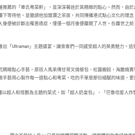
蓮推薦的「車氏粵菜軒」，並深深著迷於其精緻的點心。然而，由於2
樓下等待他，並邀請他加盟瀾之茶居，共同傳播港式點心文化的理念
久後便被診斷出罹患癌症，僅僅一個月後便離開了人世。在離世之前
出「Ultraman」主題盛宴，讓食客們一同感受超人的英勇魅力。
式精緻點心手藝，原班人馬承傳甘哥叉燒餐包、松露蝦餃，海膽燒賣
緻手藝用心製作每一道點心和粵菜，吃的不單是那份細膩的味道，更
待到各種以超人和怪獸為主題的菜式，如「超人奶皇包」、「巴魯坦星人