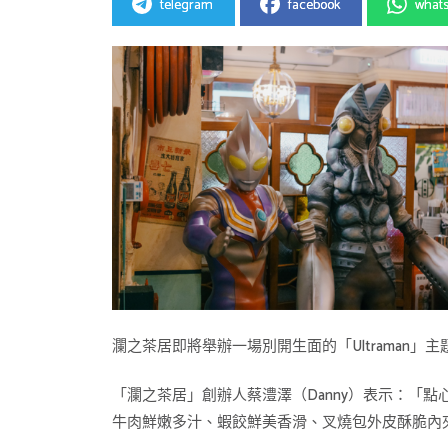
telegram
facebook
what
瀾之茶居即將舉辦一場別開生面的「Ultrama
「瀾之茶居」創辦人蔡澧澤（Danny）表示：「
牛肉鮮嫩多汁、蝦餃鮮美香滑、叉燒包外皮酥脆內