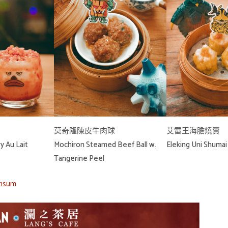
莫奇隆陳皮牛肉球
艾雷王海膽燒賣
y Au Lait
Mochiron Steamed Beef Ball w.
Eleking Uni Shumai
Tangerine Peel
imsum