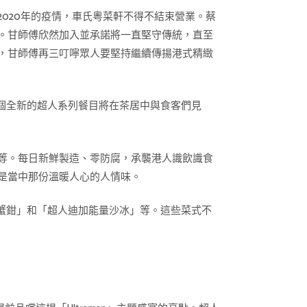
020年的疫情，車氏粵菜軒不得不結束營業。蔡
。甘師傅欣然加入並承諾將一直堅守傳統，直至
，甘師傅再三叮嚀眾人要堅持繼續傳揚港式精緻
這個全新的超人系列餐目將在茶居中與食客們見
等。每日新鮮製造、零防腐，承襲港人識飲識食
是當中那份溫暖人心的人情味。
炸蟹鉗」和「超人迪加能量沙冰」等。這些菜式不