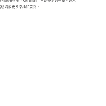
提前品嚐這場「Ultraman」主題盛宴的亮點。超人
體驗增添更多樂趣和驚喜。