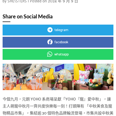
by
SHE\STERS
|
Posted on
2024 年 9 月 9 日
Share on Social Media
telegram
facebook
whatsapp
今個九月，元朗 YOHO 系商場呈獻「YOHO『寵』愛中秋」，讓
主人萌寵中秋月一齊共度快樂每一刻！打頭陣有 「中秋美食及寵
物精品市集」，集結逾 30 個特色品牌輪流登場，市集共設中秋美