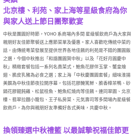
北京樓、利苑、家上海等星級食府為你
與家人送上節日團聚歡宴
中秋是團圓好時節，YOHO 系商場內多間 星級餐飲商戶為大家與
親朋好友佳節聚餐送上應節菜單及優惠。家人喜歡吃傳統中菜的
話，由傳統粵菜發展至提供世界各地佳餚的利苑是不錯的團圓飯
之選，今個中秋推出「和諧團圓賀中秋」以及「花好月圓慶中
秋」精緻套餐包括一系列名貴菜式，鮑魚花膠伴玉掌、蟹皇燴
翅、脆皮乳豬為必食之選；家上海「中秋慶團圓套餐」細味淮揚
美饌為中秋佳節夜拉開序幕，包括花膠醃篤鮮、脆香樟茶鴨、砂
鍋花膠餛飩雞、松鼠桂魚、鮑魚紅燒肉等佳餚。連同翠園、北京
樓、翡翠拉麵小籠包、王子私房菜、元気壽司等多間場內星級餐
飲商戶，為你與親朋好友準備好各式美味，共慶中秋。
換領臻選中秋禮籃 以最誠摯祝福佳節更