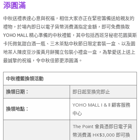
添圓滿
中秋送禮表達心意與祝福，相信大家亦正在緊密籌備送給親友的
禮物，於場內即日以電子貨幣消費滿指定金額，即可免費換取
YOHO MALL 精心準備的中秋禮籃，其中包括西班牙秘密花園莫斯
卡托微氣甜白酒一瓶、三木茶點中秋節日限定套裝一盒 、以及園
地茶人陳皮豆沙蛋黃月餅獨立包裝小禮盒一盒 ，為摯愛送上送上
最誠摯的祝福，令中秋佳節更添圓滿。
中秋禮籃換領活動
換領日期：
即日起至換完即止
YOHO MALL I & ll 顧客服務
換領地點：
中心
The Point 會員憑即日電子貨
幣消費滿 HK$3,000 即可換