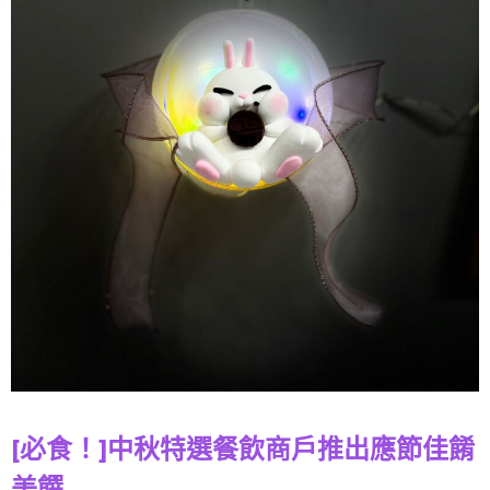
[必食！]中秋特選餐飲商戶推出應節佳餚
美饌