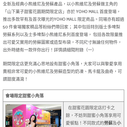
全新及經典小熊維尼及勞蘇產品，以小熊維尼及勞蘇做主角的
「山下菓子甜蜜花園期間限定店」亦於 YOHO MALL 首度登場，
推出多款罕有及首次曝光的YOHO MALL 限定商品。同場亦有超過
50 件會場獨家精品等粉絲們帶回家； 其中包括特別版士多啤梨
勞蘇系列以及士多啤梨小熊維尼系列首度登場， 包括各款限量推
出可愛又實用的勞蘇圖案或造型布袋，不同尺寸無論任何物件，
出外時總有一款伴你出行！詳情請細閱附錄（一）
期間限定店更充滿心思地設有甜蜜小角落，大家可以與摰愛享用
賣相非常可愛的小熊維尼及勞蘇造型的奶凍、馬卡龍及曲奇，可
謂甜度滿瀉！
會場限定甜蜜小角落
在甜蜜花園限定店打卡之
餘，不妨到甜蜜小角落享用可
愛餐點！不同款式的
勞蘇
及
小