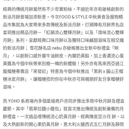
經典的傳統月餅當然有不少忠實粉絲，不過近年亦有破格創新的
新派月餅登場加添新意。今次FOOD & STYLE 中秋美食及寵物精
品市集就為大家帶來多款傳統及新派月餅，打頭陣有月餅界名店
皇玥推出精品月餅－「紅韻流心雙輝月餅」以及「尋味流心雙輝
月餅」系列，呈獻經典口味月餅以及獨特口味鹹甜滋味互相交織
的新派月餅； 雪花酥名店 nebu 亦破格推出全新中秋禮盒「映
月」，以創新口感外層牛油餅皮、內層奶黃餡，加上香濃流心蛋
黃醬為今個中秋帶來別樹一幟的新體驗！另外亦有馬來西亞過江
龍榴槤專賣店「來發記」特意為今個中秋推出「黑刺 x 貓山王榴
槤冰皮月餅」，讓榴槤控的你在中秋亦可與親朋好友分享榴槤好
滋味。
而 YOHO 系商場內多個星級商戶亦同步推出多款中秋月餅及禮盒
慶節，其中「翡翠拉麵小籠包」就首次推出傳統及創新兼備的月
餅禮盒，一次過品嚐傳統流心奶黃月餅、經典陳皮豆沙月 餅，以
及大熱創新的開心果奶黃月餅、意大利火腿西式五仁月餅及靜岡