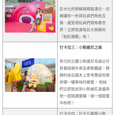
巨大化的勞蘇吸睛度滿分，仿
佛讓你一秒與玩具們角色互
換，感受用玩具們視角看世
界！立即就身陷巨大勞蘇的
「粉紅爆擊」啦！
打卡位三：小熊維尼之森
乖巧的立體小熊維尼毛絨公仔
有著超萌外表及柔軟觸感，靜
靜的坐在圓木上思考應該吃眼
前哪一罐美味的蜂蜜。 粉絲
們立即就坐到小熊維尼身邊與
他一起挑選蜜罐，過一個甜蜜
中秋吧！
打卡位四：巨大化蜂蜜小熊