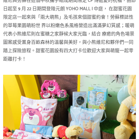
維尼與勞蘇在這個中秋攜手組成期間限定 CP 傳遞愛的祝福，由即
日起至 9 月 22 日期間登陸元朗 YOHO MALL I 中庭， 在甜蜜花園
限定店一起來與「兩大萌熊」及毛孩來個甜蜜約會！勞蘇標誌性
的草莓果園萌粉世 界以粉嫩色系風格營造出滿滿夢幻質感；暖萌
代表小熊維尼則在蜜糖之家靜候大家光臨，結合 療癒的角色場景
圖案感受置身百畝森林的溫馨與美好，與小熊維尼和夥伴們一同
踏上探險旅程。甜蜜花園設有四大打卡位歡迎大家與萌寵一起零
距離打卡！