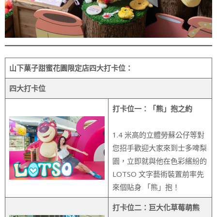
山下菓子甜蜜花園限定店四大打卡位：
四大打卡位
打卡位一：「熊」抱之約
1.4 米高的立體勞蘇公仔等對
您招手歡迎大家來到士多啤梨
園，立即就與他在色彩繽紛的
LOTSO 文字藝術裝置前率先
來個貼身 「熊」抱！
打卡位二：巨大化草莓萌熊