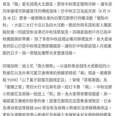
食及「寵」愛毛孩兩大主題區，更有中秋限定寵物月餅， 讓毛孩
同享邊嚐月餅邊賞月的傳統滋味！於中秋正日及追月夜（9 月 17
及 18 日）更會一連兩晚在場內白鷺花園舉行特備活動「螢點中
秋」，大設三大打卡位以及四大活動，歡迎你與毛孩和家人團圓
飯前後一同感受新派港式中秋佳節氣氛。同場星級商戶亦已為中
秋團圓做好準備， 除了多款中秋送禮必備月餅禮盒外，各大星級
食府匠心打造中秋限定應節團圓菜，讓你於中秋節這個人月兩團
圓的日子，與一眾親友團聚共享豐盛佳餚。
同場加映：迪士尼「兩大萌熊」— 以溫和善良個性大受歡迎的小
熊維尼以及外表可愛又香噴噴的勞蘇即將結「萌」現身，萌爆登
陸 YOHO「山下菓子甜蜜花園限定店」！穿梭「草莓果園」及
「蜜糖之家」等四大打卡位與毛孩一起打卡賣 「萌」，中秋佳節
小熊維尼及勞蘇一起送上「熊」抱，為大家帶來雙倍寵愛，來一
場甜蜜又療癒的秋季約會！甜蜜花園限定店雲集香港限定、日本
及澳洲直送等超過 300 款全新及經典小熊維尼及勞蘇精美商品，
更有全港獨家首賣小熊維尼及勞蘇士多啤梨系列及寵物飾物驚喜