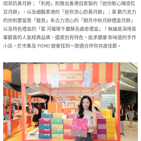
焙茶奶黃月餅；「利苑」則推出香港自家製的「迷你軟心陳皮紅
豆月餅」，以及細膩柔滑的「迷你流心奶黃月餅」；喜 歡巧克力
的你則要留意「龍島」朱古力流心的「朗月中秋月餅禮盒月餅」
以及特色禮盒的「星 河璀璨千層酥及曲奇禮盒」！無論是深得長
輩歡喜的人氣經典品牌，還是別有特色丶追求健康 新味道的手作
小店，於市集及 YOHO 總會找到一款適合伴你共度佳節。