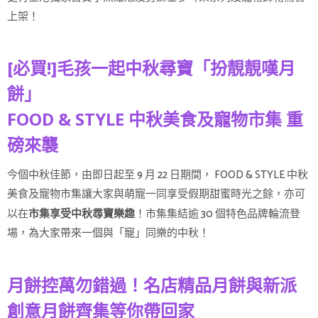
上架！
[必買!]毛孩一起中秋尋寶「扮靚靚嘆月
餅」
FOOD & STYLE 中秋美食及寵物市集 重
磅來襲
今個中秋佳節，由即日起至 9 月 22 日期間， FOOD & STYLE 中秋
美食及寵物市集讓大家與萌寵一同享受假期甜蜜時光之餘，亦可
以在
！市集集結逾 30 個特色品牌輪流登
市集享受中秋尋寶樂趣
場，為大家帶來一個與「寵」同樂的中秋！
月餅控萬勿錯過！名店精品月餅與新派
創意月餅齊集等你帶回家