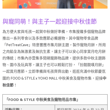
與寵同萌！與主子一起迎接中秋佳節
為方便大家與毛孩一起賀中秋做好準備，市集搜羅多個寵物品牌
推出一系列零食以及多款應節必備選物，其中寵物零食品牌
「PetTreatCave」特意響應市集月餅主題，製作寵物月餅，所用
之肉餡全為無激素及無抗生素，讓主子可以安心同享賞月吃月餅
的傳統；市集內亦雲集多間萌寵飾物品牌，提供多款中秋主題飾
物、圍巾及玩具等，讓主子也可以輕鬆打扮，「扮靚靚嘆月餅」
一起賞月應節。立即準備與毛孩齊齊出動，逛逛充滿中秋節慶氛
圍的 FOOD & STYLE x YOHO MALL 中秋美食及寵物市集，迎接
中
！
秋佳節
「FOOD & STYLE 中秋美食及寵物用品市集」
活動日期：
即日起至 2024 年 9 月 22 日