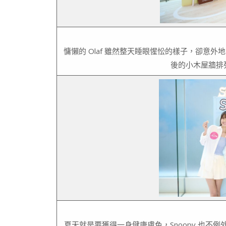
慵懶的 Olaf 雖然整天睡眼惺忪的樣子，卻意
後的小木屋牆排列
夏天就是要獲得一身健康膚色，Snoopy 也