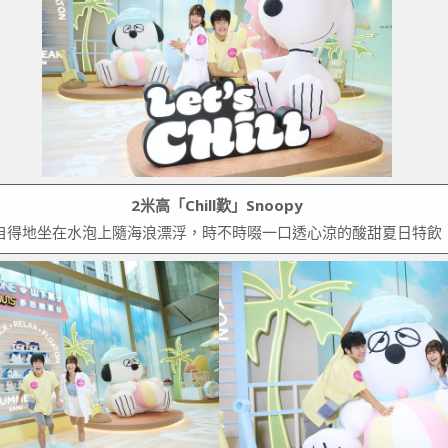
2米高「Chill歎」Snoopy
然自得地坐在水泡上隨海浪漂浮，時不時啜一口透心涼的酸甜夏日特飲，吹