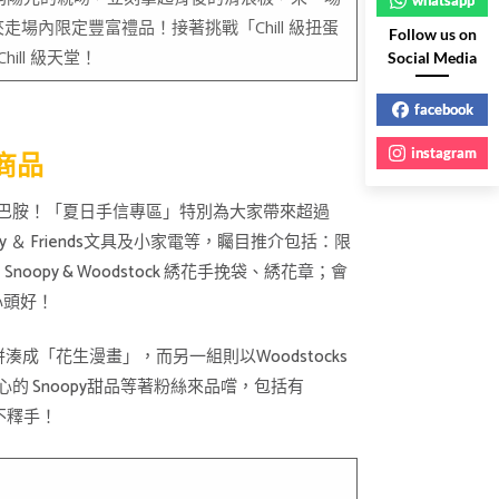
場內限定豐富禮品！接著挑戰「Chill 級扭蛋
Follow us on
ill 級天堂！
Social Media
facebook
instagram
商品
限補充多巴胺！「夏日手信專區」特別為大家帶來超過
 ＆ Friends文具及小家電等，矚目推介包括：限
Snoopy & Woodstock 綉花手挽袋、綉花章；會
心頭好！
成「花生漫畫」，而另一組則以Woodstocks
心的 Snoopy甜品等著粉絲來品嚐，包括有
愛不釋手！