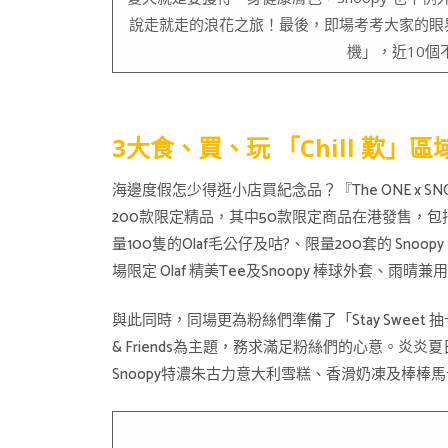
說走就走的浪花之旅！最後，即場考考大家的眼界和
機」，近10個不
3大食、買、玩 「Chill 歎
海邊度假怎少得逛小店買紀念品？『The ONE x 
200款限定精品，其中50款限定商品在港發售，包括全新
量100隻的Olaf毛公仔及咕?、限量200套的 Snoopy、
場限定 Olaf 精美Tee及Snoopy 棒球外套
與此同時，同場更為粉絲們準備了「Stay Swee
& Friends為主題，務求滿足粉絲們的心意。炎炎
Snoopy特濃朱古力意大利雪糕、香滑奶凍及棒棒馬卡龍