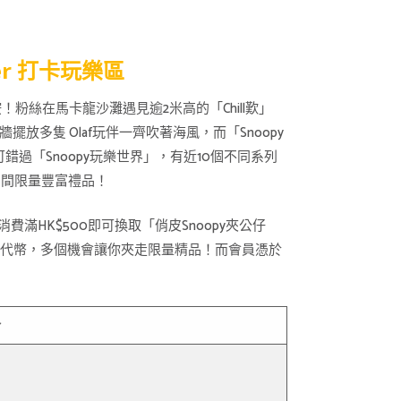
mer 打卡玩樂區
！粉絲在馬卡龍沙灘遇見逾2米高的「Chill歎」
卡牆擺放多隻 Olaf玩伴一齊吹著海風，而「Snoopy
過「Snoopy玩樂世界」，有近10個不同系列
ds期間限量豐富禮品！
費滿HK$500即可換取「俏皮Snoopy夾公仔
1枚遊戲代幣，多個機會讓你夾走限量精品！而會員憑於
介