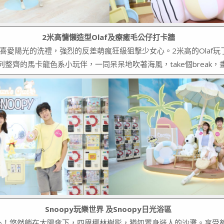
2米高慵懶造型Olaf及療癒毛公仔打卡牆
外地喜愛陽光的洗禮，強烈的反差萌瘋狂級狙擊少女心。2米高的Ola
整齊的馬卡龍色系小玩伴，一同呆呆地吹著海風，take個break
Snoopy玩樂世界 及Snoopy日光浴區
不例外！悠然躺在太陽傘下，四周椰林樹影，猶如置身迷人的沙灘。享