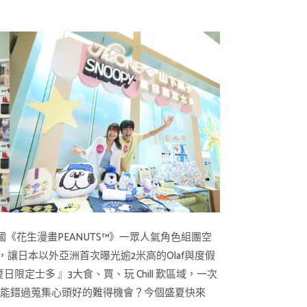
美國《花生漫畫PEANUTS™》一眾人氣角色組團空
做主角，讓日本以外亞洲首次曝光逾2米高的Olaf與度假
日限定士多 』3大食、買、玩 Chill 歎區域，一次
又怎能錯過蒐集心頭好的難得機會？今個盛夏快來