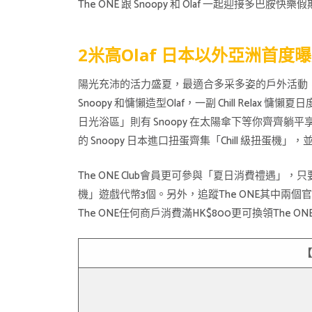
The ONE 跟 Snoopy 和 Olaf 一起迎接多巴胺快樂
2米高Olaf 日本以外亞洲首度曝光
陽光充沛的活力盛夏，最適合多采多姿的戶外活動，Sn
Snoopy 和慵懶造型Olaf，一副 Chill Rel
日光浴區」則有 Snoopy 在太陽傘下等你齊齊
的 Snoopy 日本進口扭蛋齊集「Chill 級扭蛋機」
The ONE Club會員更可參與「夏日消費禮遇」，
機」遊戲代幣3個。另外，追蹤The ONE其中兩個官
The ONE任何商戶消費滿HK$800更可換領The
【