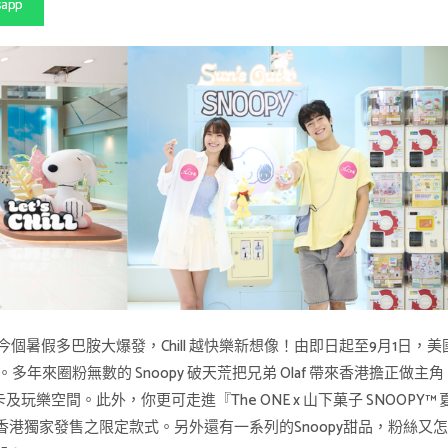
sapp
今個暑假多巴胺大爆發，Chill 越快樂新想像！由即日起至9月1日，
胺夏日】。多年來圈粉無數的 Snoopy 破天荒把兄弟 Olaf 帶來香港擔正
樂空間。此外，你更可走進『The ONE x 山下菓子 SNOOPY™ 夏
於香港獨家發售之限定款式。另外還有一系列的Snoopy甜品，粉絲