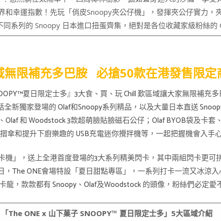
幸運指數！先玩「俏皮Snoopy夾公仔機」，發揮夾公仔實力，夾走
同系列的 Snoopy 日本進口扭蛋齊集，絕對是各位收藏家級粉絲的 Ch
」區域無限補充多巴胺 必搶50款在港發售限定
SNOOPY™夏日限定士多』3大食、買、玩 Chill 歎區域讓大家無
獨家登場的 Olaf和Snoopy系列精品，以及大量日本直送 Snoopy
Olaf 和 Woodstock 3款超萌臉貼臉磁石公仔；Olaf BYOB袋及卡套、
、雨晴兼用摺傘和提升下廚樂趣的 USB充電迷你攪拌機等，一起把握機會入手
t 抽卡機」，送上全港首度登場的3大系列精美閃卡，其中兩組閃卡更可拼湊
夏日，The ONE會場特設「夏日甜點專區」，一系列打卡一流又冰涼入
，款款都有 Snoopy、Olaf及Woodstock 的頭像，粉絲們必定
「The ONE x 山下菓子 SNOOPY™ 夏日限定士多」5大區域介紹