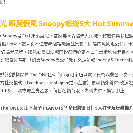
假期！
 跟度假風 Snoopy悠遊5大 Hot Sum
oopy帶 Olaf 來港度假，當然要享受陽光與海灘，釋放快樂多巴胺
ax 慵懶夏日度假 Look，讓人忍不住想舉起相機瘋狂集郵；同場的療癒毛公仔打
躺平享受陽光之吻，讓熱愛夏日沙灘的粉絲們心動不已；最後粉絲們更不可錯
，並有機會即場於「俏皮Snoopy夾公仔機」夾走多款Snoopy & Frien
只要於活動期間於 The ONE任何商戶及限定店以電子貨幣消費各一次，消
方社交帳號（Facebook、Instagram或小紅書）更可額外獲得
 ONE HK$100購物現金券乙張，每日名額有限，先到先得，換完即止。
The ONE x
山下菓子
PEANUTS™
多巴胺夏日】
5
大打卡及玩樂
推