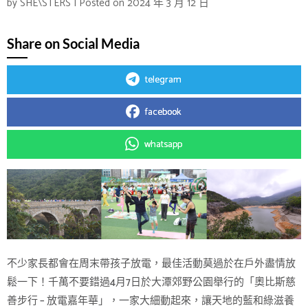
by
SHE\STERS
|
Posted on
2024 年 3 月 12 日
Share on Social Media
telegram
facebook
whatsapp
不少家長都會在周末帶孩子放電，最佳活動莫過於在戶外盡情放
鬆一下！千萬不要錯過4月7日於大潭郊野公園舉行的「奧比斯慈
善步行 – 放電嘉年華」，一家大細動起來，讓天地的藍和綠滋養