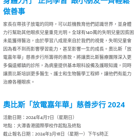
身體力行 正向學習 跟小朋友一齊輕鬆
做善事
家長在帶孩子放電的同時，可以趁機教育他們認識世界，並身體
力行幫助其他眼疾兒童重見光明。全球有140萬的失明兒童因貧困
未能獲得醫治，由於學習八成是來自於我們的視覺，失明兒童會
因為看不到而影響學習能力，甚至影響一生的成長。奧比斯「放
電嘉年華」慈善步行所籌得的善款，將讓奧比斯醫療團隊深入更
多偏遠鄉鎮的診所，為病童提供基本眼科設備及護眼知識，同時
讓奧比斯培訓更多醫生、護士和生物醫學工程師，讓他們有能力
治療各種眼疾。
奧比斯「放電嘉年華」慈善步行 2024
活動日期：2024年4月7日（星期日）
地點：大潭香港國際學校作起點及終點
截止報名日期：2024年3月18日（星期一）下午5時正