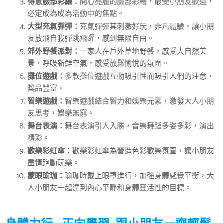
開心亮麗的臉部彩繪，最受小朋友歡迎，
得意臉部彩繪：
必定成為成為活動中的焦點。
充氣彈彈其刺激好玩，非凡體驗，讓小朋
大型充氣彈彈：
友放飛自我彈跳飛躍，感到無限自由。
一家人在戶外草地野餐，感受大自然美
郊外野餐派對：
景，呼吸新鮮空氣，感受放鬆愉悅的氛圍。
多款攤位遊戲互動吸引性而吸引人們的注意，
攤位遊戲：
奬品豐富。
智樂遊戲結合智力和娛樂元素，激發大人小朋
智樂遊戲：
友思考，娛樂無窮。
舞台表演引人入勝，音樂舞蹈多姿多彩，演出
舞台表演：
精彩。
歡樂彩虹傘為營造色彩歡樂氛圍，讓小朋友
歡樂彩虹傘：
盡情跑動玩樂。
瑜珈時戴上眼罩進行，加強身體感覺平衡，大
蒙眼瑜珈：
人小朋友一起達到內心平靜和身體靈活性的目標。