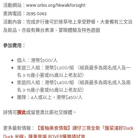
活動網站：www.orbis.org/hkwalkforsight
查詢電話：2595 0263
活動內容：完成步行後可於綠草地上享受野餐，大會備有三文治
及飲品，亦設有舞台表演、蒙眼體驗及特色遊戲
參加費用：
個人：港幣$500/人
家庭三人組：港幣$1,200/組 （組員最多為兩名成人及一
名 3-15歲小童或65歲以上老友記）
家庭四人組：港幣$1,400/組 （組員最多為兩名成人及兩
名 3-15歲小童或65歲以上老友記）
團隊：4人或以上，港幣$450/人
詳情可
或留意奧比斯社交媒體。
按此
更多最新情報：
【蜜柚美食情報】譚仔三哥全新「酸菜湯好Duck
Duck 米線」隆重登場 ROVER獲邀請試食