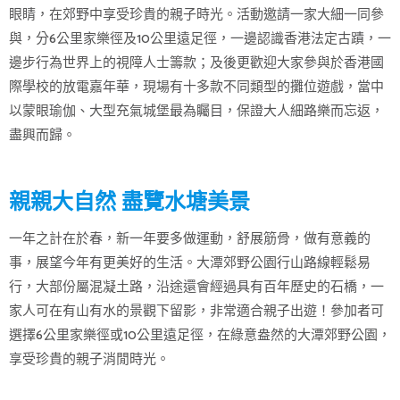
眼睛，在郊野中享受珍貴的親子時光。活動邀請一家大細一同參
與，分6公里家樂徑及10公里遠足徑，一邊認識香港法定古蹟，一
邊步行為世界上的視障人士籌款；及後更歡迎大家參與於香港國
際學校的放電嘉年華，現場有十多款不同類型的攤位遊戲，當中
以蒙眼瑜伽、大型充氣城堡最為矚目，保證大人細路樂而忘返，
盡興而歸。
親親大自然 盡覽水塘美景
一年之計在於春，新一年要多做運動，舒展筋骨，做有意義的
事，展望今年有更美好的生活。大潭郊野公園行山路線輕鬆易
行，大部份屬混凝土路，沿途還會經過具有百年歷史的石橋，一
家人可在有山有水的景觀下留影，非常適合親子出遊！參加者可
選擇6公里家樂徑或10公里遠足徑，在綠意盎然的大潭郊野公園，
享受珍貴的親子消閒時光。