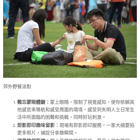
郊外野餐派對
蒙上眼睛，限制了視覺感知，使你依賴其
難忘蒙眼體驗：
他感官來導航和感受周圍的環境，感受到失明人士日常生
活中所面臨的困難和挑戰，同時好玩刺激。
現場有即影即印服務，一家大細要拍
即影即印趣味留影：
更多照片，捕捉分享趣瞬間。