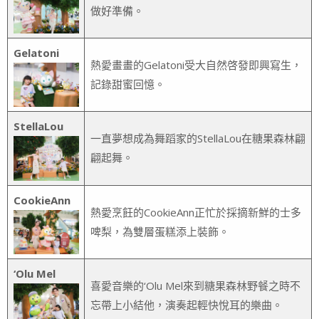
做好準備。
Gelatoni
熱愛畫畫的Gelatoni受大自然啓發即興寫生，
記錄甜蜜回憶。
StellaLou
一直夢想成為舞蹈家的StellaLou在糖果森林翩
翩起舞。
CookieAnn
熱愛烹飪的CookieAnn正忙於採摘新鮮的士多
啤梨，為雙層蛋糕添上裝飾。
‘Olu Mel
喜愛音樂的‘Olu Mel來到糖果森林野餐之時不
忘帶上小結他，演奏起輕快悅耳的樂曲。