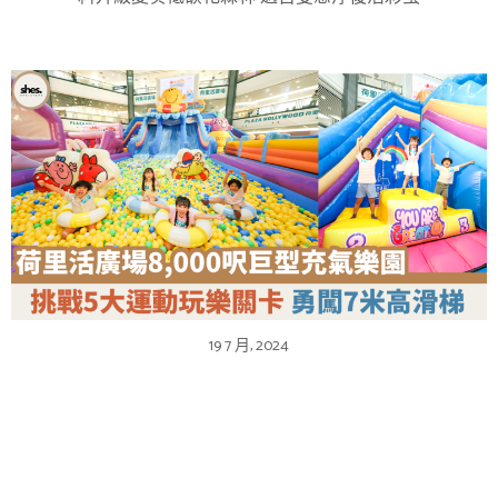
19 7 月, 2024
【蜜柚親子情報】荷里活廣場8,000呎巨型充氣樂園
勇闖7米高滑梯 逾16米長田徑障礙賽道