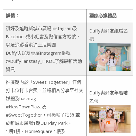
詳情：
獨家必換禮品
讚好及追蹤新城市廣場Instagram及
Duffy與好友紙扇乙
Facebook或小紅書及微信官方帳號，
把
以及追蹤香港迪士尼樂園
Duffy與好友專屬Instagram帳號
@DuffyFanstasy_HKDL了解最新活動
資訊
推廣期內於「Sweet Together」任何
打卡位打卡合照，並將相片分享至社交
Duffy與好友年曆咭
媒體及hashtag
乙張
#NewTownPlaza及
#SweetTogether，可憑帖子換領
或
於新城市廣場1期UB Play Park、
1期1樓、HomeSquare 1樓及