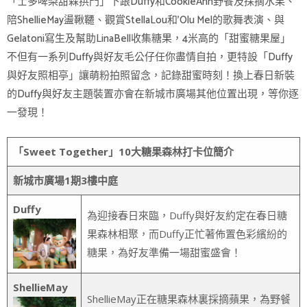
「士多啤梨甜森拱門」下跟Duffy和CookieAnn野餐及採摘水果、
陪ShellieMay盪鞦韆、觀賞StellaLou和’Olu Mel的歌舞表演、與
Gelatoni寫生及幫助LinaBell收集糖果，4米高的「甜蜜糖果屋」
不但有一系列Duffy與好友毛公仔任你盡情自拍，更特設「Duffy
與好友照相亭」讓萌粉拍照留念，記錄甜蜜時刻！換上春日新裝
的Duffy與好友主題裝置亦會在新城市廣場其他位置出現，等你逐
一發現！
「
Sweet Together
」
10
大糖果森林打卡位簡介
新城市廣場
1
期
3
樓中庭
Duffy
為迎接春日來臨，Duffy與好友約定在春日糖
果森林相聚，而Duffy正忙著佈置色彩繽紛的
糖果，為好友準備一場甜蜜盛會！
ShellieMay
ShellieMay正在糖果森林裏採摘蘋果，為野餐