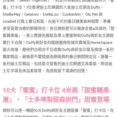
日舉辦 「Sweet Together」，約定所有萌粉們組團同遊10大「蜜
蜜」打卡位！7位香港迪士尼樂園的人氣迪士尼朋友Duffy、
ShellieMay、Gelatoni、StellaLou、CookieAnn、‘Olu Mel 與
LinaBell 已換上春日新裝，在逾千尺的春日糖果森林相聚，準備
享受寫意治癒的野餐時光。各位萌粉更可以親身走進4米高的「甜
蜜糖果屋」，穿上應援色服裝及帶上應援物和Duffy與好友主題裝
置打卡合照！Duffy與好友的蹤跡遍佈新城市廣場及HomeSquare
兩大商場，跟他們合照亦不忘收集Duffy與好友印章及換領一系列
獨家精品，最後更不要錯過為期兩周的春日期間限定店，搜羅一
系列迪士尼精品，包括首次發售的迪士尼精選文具套裝、時尚迪
士尼手袋及床品套裝等，為旅程留下滿滿的回憶！
10大「蜜蜜」打卡位 4米高「甜蜜糖果
屋」、「士多啤梨甜森拱門」甜蜜登場
萌粉可以逐一暢遊10大Duffy與好友主題裝置「蜜蜜」打卡位，在