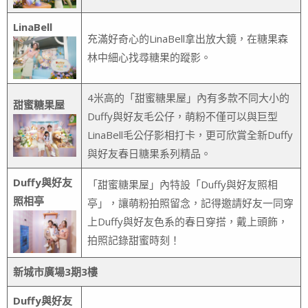
LinaBell
充滿好奇心的LinaBell拿出放大鏡，在糖果森
林中細心找尋糖果的蹤影。
4米高的「甜蜜糖果屋」內有多款不同大小的
甜蜜糖果屋
Duffy與好友毛公仔，萌粉不僅可以與巨型
LinaBell毛公仔影相打卡，更可欣賞全新Duffy
與好友春日糖果系列精品。
Duffy與好友
「甜蜜糖果屋」內特設「Duffy與好友照相
照相亭
亭」，讓萌粉拍照留念，記得邀請好友一同穿
上Duffy與好友色系的春日穿搭，戴上頭飾，
拍照記錄甜蜜時刻！
新城市廣場
3
期
3
樓
Duffy與好友