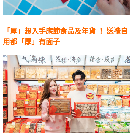
「厚」想入手應節食品及年貨 ！ 送禮自
用都「厚」有面子