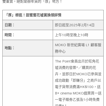
雙重賞，絕對是辦年貨的「厚」地方！
「厚」想逛！甜蜜蜜花墟賞換領詳情
日期：
即日起至2025年2月14日
時間：
上午10時至晚上10時
MOKO 新世紀廣場 L1 顧客服
地點：
務中心
The Point會員出示於旺角花
墟消費的發票^／購買的花
卉，並即日於MOKO已參與並
成功啟動「即賺分」之商戶以
電子貨幣消費滿HK$100，送
B+ cinema MOKO戲票買一送
一電子贈券乙張及1小時免費
泊車*！