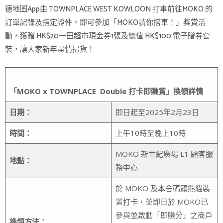
德地圖App由 TOWNPLACE WEST KOWLOON 打車前往MOKO 的
訂單記錄及指定證件，即可參加「MOKO請你搭車！」獎賞活
動，獲贈 HK$20一田超市現金券1張及總值 HK$100 電子贈券套
裝，讓大家新年盡情掃貨！
「
MOKO x TOWNPLACE
Double
打卡
即
賺賞」換領詳情
日期：
即日起至2025年2月23日
時間：
上午10時至晚上10時
MOKO 新世紀廣場 L1 顧客服
地點：
務中心
於 MOKO 及本舍碼頭熊貓裝
置打卡，並即日於 MOKO已
參與並啟動「即賺分」之商戶
換領方法：