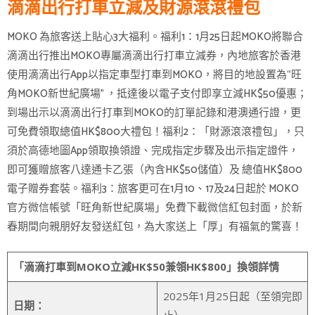
滴滴出行打車立減及財源滾滾禮包
MOKO 為旅客送上貼心3大福利。福利1：1月25日起MOKO將聯合
滴滴出行推出MOKO專屬滴滴出行打車立減券，內地旅客於香港
使用滴滴出行App以指定車型打車到MOKO，將目的地設置為“旺
角MOKO新世紀廣場” ，抵達後以電子支付即享立減HK$50優惠；
到場出示以滴滴出行打車到MOKO的訂單記錄和港澳通行證，更
可免費領取總值HK$800大禮包！福利2：「財源滾滾禮包」，只
須於高德地圖App領取換領證、完成指定步驟及出示指定證件，
即可獲贈旅客八達通卡乙張（內含HK$50儲值）及 總值HK$800
電子贈券套裝。福利3：旅客更可在1月10、17及24日起於 MOKO
官方微信帳號「旺角新世紀廣場」免費下載微信紅包封面，於新
春期間向親朋好友發送紅包，為大家送上「厚」有福氣的驚喜！
「滴滴打車到
MOKO
立減
HK$50
兼領
HK$800
」換領詳情
2025年1月25日起（至領完即
日期：