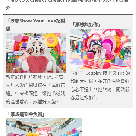
介
「厚想Show Your Love招財
「厚想熊抱你」
貓」
厚面子 Cosplay 時下最 Hit 的
新年必逛旺角花墟，近3米高
超萌大熊貓，在旺角名物霓虹
人見人愛的招財貓在「厚面花
心心下送上熊抱熊吻，開啟新
墟」中穿梭而過，懷抱毛絨絨
春最紅抱抱行！
的溫暖愛心，散播好人緣。
「厚想運到金魚街」