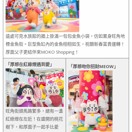
遠處可見水族館的牆上掛滿一包包金魚小袋，仿如置身旺角地
標金魚街。巨型魚缸內的金魚栩栩如生，祝願新春富貴運轉！
厚面父子更結伴來MOKO Shopping！
「厚想在紅綠燈遇到愛」
「厚想吻你招財MEOW」
旺角街頭馬路繁多，總有一盞
紅綠燈在左近！在盛開的桃花
樹下，和厚面子一起手比愛