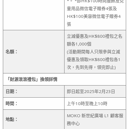
*。 *即HK$100時尚服飾及兒
童用品微信電子贈券4張及
HK$100美容微信電子贈券4
張
立減優惠及HK$800禮包之名
額各1,000個
名額：
(活動期間每人只限參與立減
優惠及領取HK$800禮包各1
次，先到先得，領完即止)
「財源滾滾禮包」換領詳情
日期：
即日起至2025年2月23日
時間：
上午10時至晚上10時
MOKO 新世紀廣場 L1 顧客服
地點：
務中心