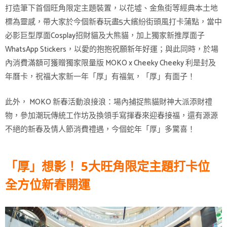
打造筆下首個旺角限定主題裝置，以花墟、金魚街等經典本土地
標為靈感，帶大家於今個新春玩盡5大繽紛街頭風打卡蒲點，當中
必影巨型厚面Cosplay招財貓及大熊貓，加上獨家新推厚面子
WhatsApp Stickers，以愛的抱抱祝願新年好運；與此同時，於場
內消費滿額可獲贈獨家限量版 MOKO x Cheeky Cheeky 利是封及
年曆卡，祝福大家新一年「厚」有福氣，「厚」有面子！
此外， MOKO 新春活動浪接浪：場內捕捉熊貓財神大派添財禮
物，參加潮玩傳統工作坊及換領手寫揮春來迎春接福，還有源源
不絕的新春及情人節消費禮遇，今個蛇年「厚」多驚喜！
「厚」想影！ 5大旺角限定主題打卡位
全方位新春開運