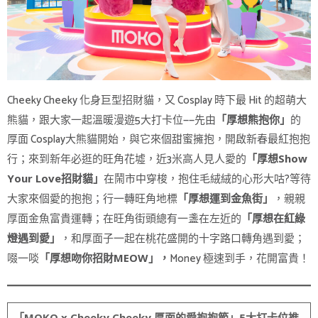
Cheeky Cheeky 化身巨型招財貓，又 Cosplay 時下最 Hit 的超萌大
熊貓，跟大家一起溫暖漫遊5大打卡位——先由
的
「厚想熊抱你」
厚面 Cosplay大熊貓開始，與它來個甜蜜擁抱，開啟新春最紅抱抱
行；來到新年必逛的旺角花墟，近3米高人見人愛的
「厚想Show
在鬧市中穿梭，抱住毛絨絨的心形大咕?等待
Your Love招財貓」
大家來個愛的抱抱；行一轉旺角地標
，親親
「厚想運到金魚街」
厚面金魚富貴運轉；在旺角街頭總有一盞在左近的
「厚想在紅綠
，和厚面子一起在桃花盛開的十字路口轉角遇到愛；
燈遇到愛」
啜一啖
Money 極速到手，花開富貴！
「厚想吻你招財MEOW」，
「
MOKO x Cheeky Cheeky
厚面的愛抱抱節」
5
大打卡位推