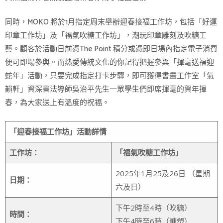
同時，MOKO 將於1月指定周末舉辦迎春接福工作坊，包括「好運
印章工作坊」及「福氣吹糖工作坊」，潮玩印章雕刻及吹糖工
藝。顧客於活動日前憑The Point 積分或憑即日場內指定電子消費
便可即場參與。而熱愛傳統文化的你記得把握參與「揮毫送福迎
蛇年」活動，只要完成指定打卡步驟，即可獲得書畫工作室「氣
韻軒」資深書法導師吳治平先生一眾學生們即席揮毫的賀年揮
春，為大家送上有溫度的祝福。
「迎春接福工作坊」活動詳情
工作坊：
「福氣吹糖工作坊」
2025年1月25及26日 （星期
日期：
六及日）
下午2時至4時（吹糖）
時間：
下午4時至6時（糖塑）