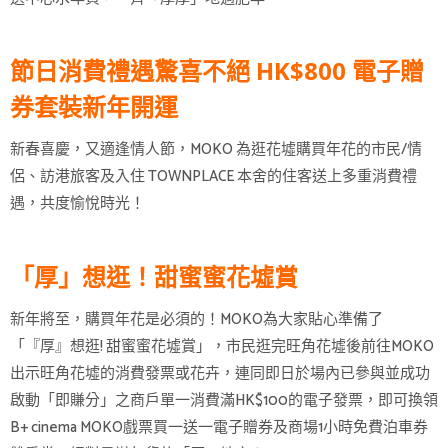
節日消費禮遇驚喜不絕 HK$800 電子贈
券套裝新年開運
新春喜慶，又適逢情人節，MOKO 為逛花墟購買年花的市民/情
侶、訪港旅客及入住 TOWNPLACE 本舍的住客送上多重消費禮
遇，共度愉悅時光！
「厚」想逛！甜蜜蜜花墟賞
新年將至，購買年花是必須的！MOKO為大家貼心準備了
「『厚』想逛! 甜蜜蜜花墟賞」，市民逛完旺角花墟後前往MOKO
出示旺角花墟的消費發票或花卉，連同即日於場內已參與並成功
啟動「即賺分」之商戶單一消費滿HK$100的電子發票，即可換領
B+ cinema MOKO戲票買一送一電子贈券及商場1小時免費泊車券