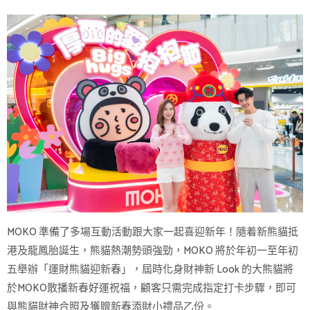
MOKO 準備了多場互動活動跟大家一起喜迎新年！隨着新熊貓抵
港及龍鳳胎誕生，熊貓熱潮勢頭強勁，MOKO 將於年初一至年初
五舉辦「運財熊貓迎新春」，屆時化身財神新 Look 的大熊貓將
於MOKO散播新春好運祝福，顧客只需完成指定打卡步驟，即可
與熊貓財神合照及獲贈新春添財小禮品乙份。