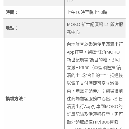
止）
時間：
上午10時至晚上10時
MOKO 新世紀廣場 L1 顧客服
地點：
務中心
內地旅客於香港使用滴滴出行
App打車，選擇“旺角MOKO
新世紀廣場”為目的地，即可
立減HK$50（車型須選擇“滴
滴的士”或“合作的士”，抵達後
以電子支付時即可享立減優
惠，無需先領券）；到場後前
換領方法：
往商場顧客服務中心出示即日
滴滴出行App打車到MOKO的
訂單記錄及港澳通行證，更可
額外領取總值HK$800禮包