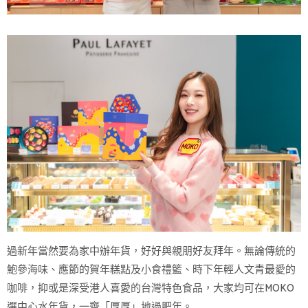
過新年當然要為家中辦年貨，好好與親朋好友拜年。無論傳統的
鮑參海味、應節的賀年糕點及小食禮籃、時下年輕人文青最愛的
咖啡，抑或是深受港人喜愛的台灣特色食品，大家均可在MOKO
選中心水年貨，一齊「厚厚」地過肥年。