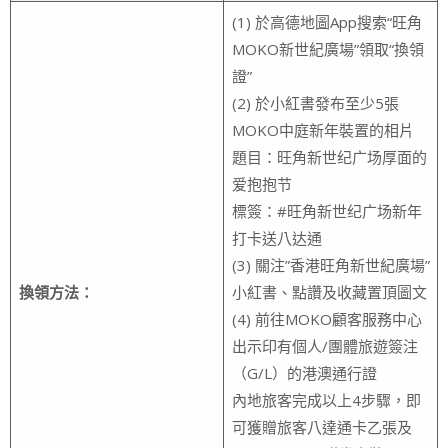
(1) 於高德地圖App搜索“旺角
MOKO新世紀廣場”領取“換領
證”
(2) 於小紅書發布至少5張
MOKO中庭新年裝置的相片
題目：旺角新世纪广场厚面的
爱抱抱节
標簽：#旺角新世纪广场新年
打卡送八达通
(3) 關注”香港旺角新世紀廣場”
換領方法：
小紅書、點讚及收藏置頂圖文
(4) 前往MOKO顧客服務中心
出示印有個人/團體旅遊簽注
（G/L）的港澳通行證
內地旅客完成以上4步驟，即
可獲贈旅客八達通卡乙張及