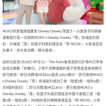
MOKO特意邀請插畫家 Cheeky Cheeky 厚面子，以最拿手的萌爆
漫畫風打造一式兩款MOKO x Cheeky Cheeky「厚」有福氣利是
封、升級版「厚」有面子利是封禮盒及「熊 MEOW 」火柴盒造型
年曆卡，供大家消費／積分換領。
由即日起至1月28日 (年廿九)，The Point會員憑即日於場內已參與
並成功啟動「即賺分」之商戶消費滿額的電子發票或憑會員積分
即可換領。即日消費滿HK$800或憑 3,800積分，即可換領MOKO
x Cheeky Cheeky「厚」有福氣利是封乙套（每套2款，每款4個，
共8個利是封）；即日消費滿HK$2,800，更可換領MOKO x
Cheeky Cheeky「厚」有面子利是封禮盒及年曆卡套裝乙套（每
套2款，每款4個，共8個利是封連精美禮盒及「熊 MEOW」火柴