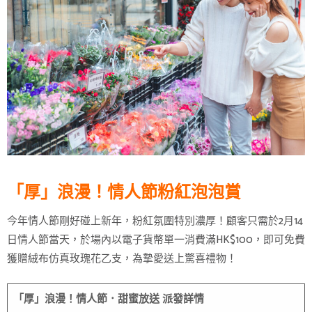
「厚」浪漫！情人節粉紅泡泡賞
今年情人節剛好碰上新年，粉紅氛圍特別濃厚！顧客只需於2月14
日情人節當天，於場內以電子貨幣單一消費滿HK$100，即可免費
獲贈絨布仿真玫瑰花乙支，為摯愛送上驚喜禮物！
「厚」浪漫！情人節．甜蜜放送
派發詳情