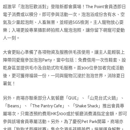
超激罕「泡泡狂歡派對」登陸新都會廣場！The Point會員憑即日
電子消費或以積分，即可參與活動一次，泡泡浴成份含有水、空
氣及少量起泡劑、人畜無害，並經過SGS檢測，主人寵物放心耍
樂；入場更設專業攝影師拍照人寵泡泡照，讓你留下萌寵可愛動
人一刻。
大會更貼心準備了各項物資及服務供毛孩使用，讓主人能輕裝上
陣帶同愛寵參加泡泡Party，當中包括：免費借用一次性鞋套、設
乾身區並提供毛巾及自助式吹毛服務。首300位參加者完成活動
後，更可獲得福袋一份，一同與寵物沉浸於泡泡世界，消除夏日
暑氣！
另外，商場亦聯乘部分人氣餐廳「QUE」、「山見台式火鍋」、
「Beans」、「The Pantry Cafe」、「Shake Shack」推出會員專
屬場次，只需憑預約費用HK$100或於餐廳消費滿指定金額，即可
參與該場會員專屬活動。另外，為了慶祝Pet Park開幕，商場亦
大搞「狗狗才藝選拔賽」集合全港毛孩精英們，施展運身解數，