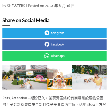
by
SHE\STERS
|
Posted on
2024 年 8 月 16 日
Share on Social Media
telegram
facebook
whatsapp
Pets, Attention — 期盼已久，荃葵青區終於有商場常設寵物公園
啦！葵芳新都會廣場全新打造荃葵青區內首個、佔地1,800平方呎