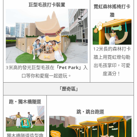
巨型毛孩打卡裝置
霓虹森林搖椅打卡
牆
12米長的森林打卡
牆上用霓虹燈勾勒
出毛孩掌印，可愛
3米高的發光巨型毛孩在
「Pet Park」
入
度滿分！
口等你和愛寵一起遊玩。
「歷奇區」
跑・獨木橋隧道
跳・跳台跑道
獨木橋隧道造型趣