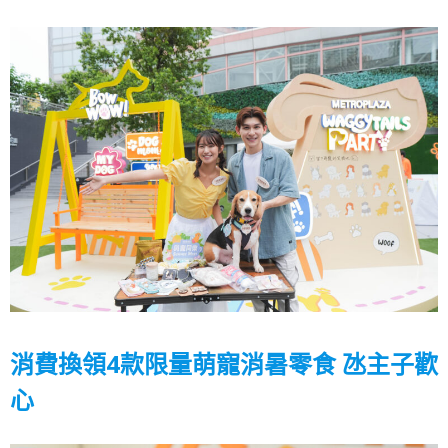
消費換領4款限量萌寵消暑零食 氹主子歡
心