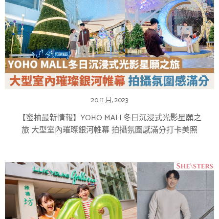
20 11 月, 2023
【蜜柚最新情報】YOHO MALL冬日沉浸式光影星願之
旅 大型室內璀璨銀河帷幕 拍攝氛圍感滿分打卡美照