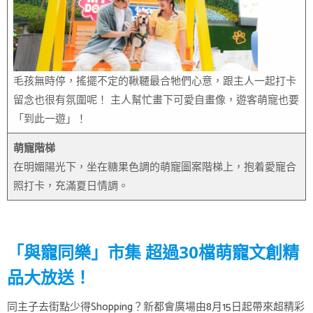
毛孩無時停，搖擺不定的鞦韆最合牠們心意，跟主人一起打卡
留念也很有氛圍呢！ 主人幫忙畫下可愛自畫像，遊客萌寵也要
「到此一遊」！
萌寵階梯
在明媚陽光下，坐在糖果色調的萌寵圖案階梯上，抱着愛寵合
照打卡，充滿夏日情調。
「與寵同樂」市集 超過30檔萌寵文創精
品大放送！
同主子去街點少得Shopping？新都會廣場由8月15日起帶來超精彩