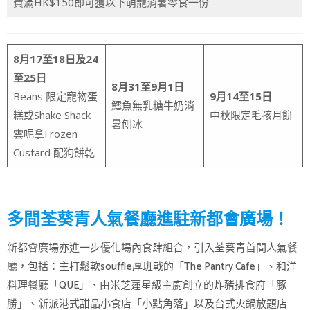
費滿HK$150即可獲以下萌寵消暑零食一份
8月17至18日及24
至25日
8月31至9月1日
Beans 限定寵物蛋
9月14至15日
鱈魚無乳糖牛奶消
糕或Shake Shack
中秋限定毛孩月餅
暑刨冰
雲呢拿Frozen
Custard 配狗餅乾
多間荃葵青人氣餐廳進駐新都會廣場！
新都會廣場亦進一步優化場內食肆組合，引入荃葵青首間人氣餐
廳，包括：主打鬆軟souffle厚班戟的「The Pantry Cafe」、和洋
料理餐廳「QUE」、由米芝蓮星級主廚創立的炸豬排食府「豚
勝」、新派港式甜品小食店「小點角落」以及台式火鍋放題店