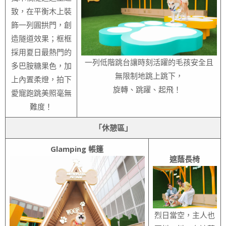
致，在平衡木上裝
飾一列圓拱門，創
造隧道效果；框框
採用夏日最熱門的
一列低階跳台讓時刻活躍的毛孩安全且
多巴胺糖果色，加
無限制地跳上跳下，
上內置柔燈，拍下
旋轉、跳躍、起飛！
愛寵跑跳美照毫無
難度！
「休憩區」
Glamping 帳篷
遮蔭長椅
烈日當空，主人也