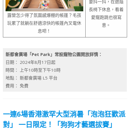
要抖一抖，在遮蔭
長椅下休息，看着
露營怎少得了氛圍感爆棚的帳篷？毛孩
愛寵跑跳也很寫
玩累了就躺在舒適涼快的帳篷內叉電休
意。
息吧！
新都會廣場「Pet Park」常設寵物公園開放詳情：
日期： 2024年8月17日起
時間： 上午10時至下午10時
地點： 新都會廣場 L5 平台
費用： 免費
一連6場香港激罕大型消暑「泡泡狂歡派
對」 一日限定！「狗狗才藝選拔賽」