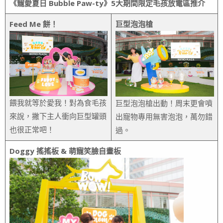
《寵愛夏日
Bubble Paw-ty
》
5
大期間限定毛孩放電區推介
Feed Me 餅！
巨型泡泡槍
餵我就等於愛我！對為食毛孩
巨型泡泡槍出動！周末更會噴
來說，撇下主人衝向巨型罐頭
出寵物專用無害泡泡，萬勿錯
也很正常吧！
過。
Doggy 搖搖板 & 萌寵笑臉自畫板