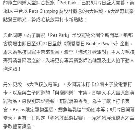
的寵主同樂大型綜合設施「Pet Park」已於8月17日盛大開幕，商
場L5 平台以 Pets Glamping 為設計概念的3大區域、6大歷奇玩樂
點驚喜曝光，勢成毛孩放電打卡新熱點！
與此同時，為了慶祝「Pet Park」常設寵物公園全新開幕，新都
會廣場由即日至9月22日呈獻《寵愛夏日 Bubble Paw-ty》企劃，
周末為毛孩同寵主帶來驚喜，激罕「泡泡狂歡派對」主人與毛孩
齊齊消暑降溫之餘，入場更有專業攝影師為萌寵及主人拍下動人
泡泡照！
另外更設「5大毛孩放電區」，多個玩味打卡位讓主子放電兼打
卡，以及與主子同遊的「與寵同樂」市集，即場入手大量原創萌
寵精品，最後別忘記換領「萌寵消暑零食」為主子獻上打卡美
食，Beans限定寵物蛋糕、鱈魚無乳糖牛奶刨冰等；8月17日開幕
當天，更有一日限定「狗狗才藝選拔賽」一眾狗狗展現優秀才華
爭取豐富獎品。