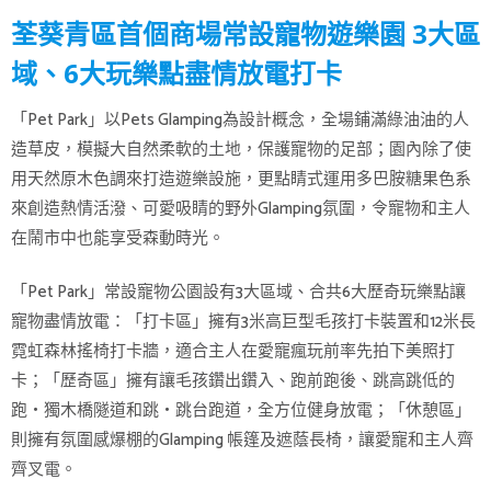
荃葵青區首個商場常設寵物遊樂園 3大區
域、6大玩樂點盡情放電打卡
「Pet Park」以Pets Glamping為設計概念，全場鋪滿綠油油的人
造草皮，模擬大自然柔軟的土地，保護寵物的足部；園內除了使
用天然原木色調來打造遊樂設施，更點睛式運用多巴胺糖果色系
來創造熱情活潑、可愛吸睛的野外Glamping氛圍，令寵物和主人
在鬧市中也能享受森動時光。
「Pet Park」常設寵物公園設有3大區域、合共6大歷奇玩樂點讓
寵物盡情放電：「打卡區」擁有3米高巨型毛孩打卡裝置和12米長
霓虹森林搖椅打卡牆，適合主人在愛寵瘋玩前率先拍下美照打
卡；「歷奇區」擁有讓毛孩鑽出鑽入、跑前跑後、跳高跳低的
跑・獨木橋隧道和跳・跳台跑道，全方位健身放電；「休憩區」
則擁有氛圍感爆棚的Glamping 帳篷及遮蔭長椅，讓愛寵和主人齊
齊叉電。