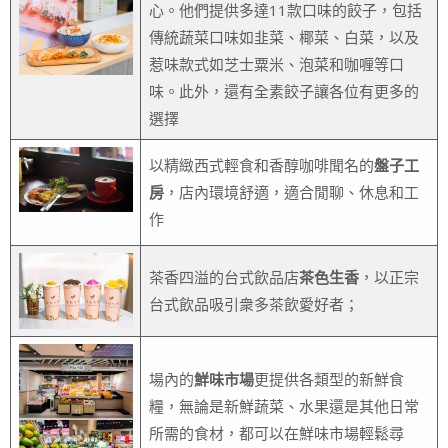
心。他們提供多達11款口味的餃子，包括
傳統蔬菜口味如韭菜、椰菜、白菜，以及
惹味款式如芝士粟米、泡菜和咖喱等口
味。此外，還有全素餃子讓各位有更多的
選擇
以精緻西式輕食和香醇咖啡聞名的
盤子工
房
，店內環境舒適，適合閒聊、休息和工
作
茶香四溢的台式飲品店
茶色生香
，以正宗
台式飲品吸引衆多茶飲愛好者；
場內的
鮮味市場
更提供各類型的新鮮食
糧，無論是新鮮蔬菜、水果還是其他日常
所需的食材，都可以在鮮味市場輕鬆尋