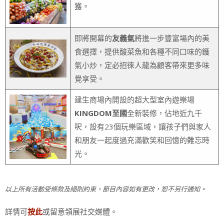
獲。
即將開幕的
友義氣
將進一步豐富場內的美
食選擇，提供酸菜魚和各種不同口味的鑊
氣小炒，定必招徠人龍為顧客帶來更多味
覺享受。
建生商場內開設的超大型室內遊樂場
KINGDOM至國
全新裝修，佔地近九千
呎，設有23個玩樂區域，讓孩子們與家人
和朋友一起度過充滿歡笑和回憶的難忘時
光。
以上所有活動受條款及細則約束，節目內容如有更改，恕不另行通知。
詳情可
或留意領展社交媒體。
按此