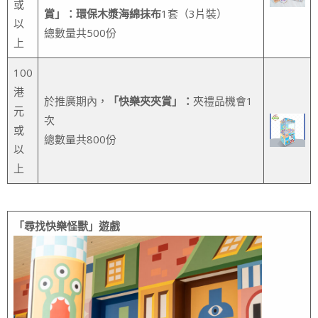
或
賞」：環保木漿海綿抹布
1套（3片裝）
以
總數量共500份
上
100
港
於推廣期內，
「快樂夾夾賞」：
夾禮品機會1
元
次
或
總數量共800份
以
上
「尋找快樂怪獸」遊戲