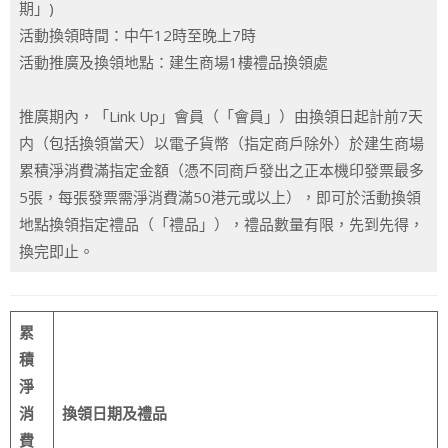
期」)
活動換領時間：中午12時至晚上7時
活動推廣及換領地點：建生商場1樓禮品換領處
推廣期內，「Link Up」會員（「會員」）由換領日起計前7天
内（包括換領當天）以電子貨幣（指定商戶除外）於建生商場
累積淨消費滿指定金額（憑不同商戶發出之正本機印發票最多
5張，每張發票需淨消費滿50港元或以上），即可於活動換領
地點換領指定禮品（「禮品」），禮品數量有限，先到先得，
換完即止。
累
積
淨
消
換領日期及禮品
費