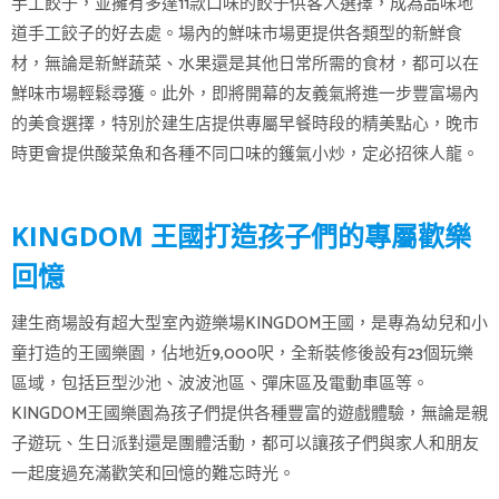
手工餃子，並擁有多達11款口味的餃子供客人選擇，成為品味地
道手工餃子的好去處。場內的鮮味市場更提供各類型的新鮮食
材，無論是新鮮蔬菜、水果還是其他日常所需的食材，都可以在
鮮味市場輕鬆尋獲。此外，即將開幕的友義氣將進一步豐富場內
的美食選擇，特別於建生店提供專屬早餐時段的精美點心，晚市
時更會提供酸菜魚和各種不同口味的鑊氣小炒，定必招徠人龍。
KINGDOM 王國打造孩子們的專屬歡樂
回憶
建生商場設有超大型室內遊樂場KINGDOM王國，是專為幼兒和小
童打造的王國樂園，佔地近9,000呎，全新裝修後設有23個玩樂
區域，包括巨型沙池、波波池區、彈床區及電動車區等。
KINGDOM王國樂園為孩子們提供各種豐富的遊戲體驗，無論是親
子遊玩、生日派對還是團體活動，都可以讓孩子們與家人和朋友
一起度過充滿歡笑和回憶的難忘時光。