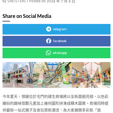
by
SHE\STERS
|
Posted on
2024 年 7 月 4 日
Share on Social Media
telegram
facebook
whatsapp
今年夏天，領展位於屯門的建生商場將以全新面貌亮相，以色彩
繽紛的趣味怪獸元素加上幾何圖形拼湊成積木圖案。商場同時提
供最新一站式親子及食玩買新潮流，為大家展開多彩新「旅