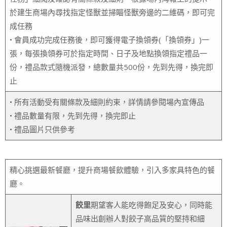
於建生商場內尋找指定怪獸並掃瞄怪獸旁邊的二維碼，即可完
成任務
• 會員成功完成任務後，即可獲得電子換領券(「換領券」)一
張，每張換領券可於指定時間、日子及地點換領指定禮品一
份，禮品款式隨機派發，總數量共500份，先到先得，換完即
止
• 所有活動受有關條款及細則約束，詳情請參閱場內宣傳品
• 禮品數量有限，先到先得，換完即止
• 禮品圖片只供參考
精心挑選最新餐廳，提升商場餐飲體驗，引入多家具特色的餐
廳。
餃里
期望客人能吃得飽足及安心，同時能
品味出創辦人對餃子高品質的堅持和細