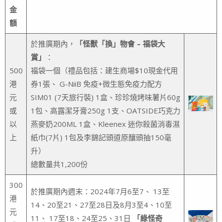
金
額
於推廣期內，
「怪獸「換」物會 – 福袋大
賞」
：
500
福袋一個（禮品包括：建生商場$10現金代用
港
券1張、 G-NiiB 免疫+微生態免疫力配方
元
SIM01 (7天旅行裝) 1盒、珍珍燒烤味薯片60g
或
1包、高露潔牙膏250g 1支、OATSIDE巧克力
以
燕麥奶200ML 1盒、Kleenex 迷你殺菌消毒濕
上
紙巾(7片) 1包及李錦記頭道原釀頭抽150毫
升）
總數量共1,200份
300
於推廣期內週末：2024年7月6至7、 13至
港
14、20至21、27至28日及8月3至4、10至
元
11、 17至18、24至25、31日
「綠怪奇