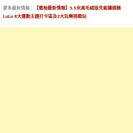
更多最新情報：
【蜜柚最新情報】5.5米高毛絨版充氣罐頭豬
LuLu 8大運動主題打卡區及3大玩樂挑戰站