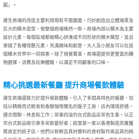
圖」。
建生商場的改造主要利用現有平面牆面，巧妙創造出立體場景及
巨大的積木造型，使整個商場煥然一新。商場內部以積木為主要
設計元素，每個區域都被精心拼湊成不同形狀的積木模型，並且
穿插了各種怪獸元素，充滿趣味和創意，大人及小朋友可以在這
個積木世界中一同探索。除了視覺驚喜，商場還提供更豐富的購
物選擇、消費及玩樂體驗，以滿足不同顧客的口味。
精心挑選最新餐廳 提升商場餐飲體驗
建生商場還致力於提升餐飲體驗，引入了多間具特色的餐廳，包
括以精緻西式輕食和香醇咖啡聞名的盤子工房，店內環境舒適，
適合閒聊、休息和工作；茶香四溢的台式飲品店茶色生香，以正
宗台式飲品吸引衆多茶飲愛好者；餃里是一家以香港製造而屢獲
獎肯定的餃子店，他們以新鮮且真材實料的食材製作高品質的純