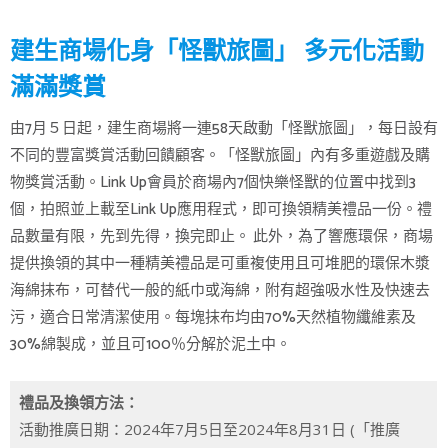
建生商場化身「怪獸旅圖」 多元化活動
滿滿獎賞
由7月５日起，建生商場將一連58天啟動「怪獸旅圖」，每日設有
不同的豐富獎賞活動回饋顧客。「怪獸旅圖」內有多重遊戲及購
物獎賞活動。Link Up會員於商場內7個快樂怪獸的位置中找到3
個，拍照並上載至Link Up應用程式，即可換領精美禮品一份。禮
品數量有限，先到先得，換完即止。 此外，為了響應環保，商場
提供換領的其中一種精美禮品是可重複使用且可堆肥的環保木漿
海綿抹布，可替代一般的紙巾或海綿，附有超強吸水性及快速去
污，適合日常清潔使用。每塊抹布均由70%天然植物纖維素及
30%綿製成，並且可100％分解於泥土中。
禮品及換領方法：
活動推廣日期：2024年7月5日至2024年8月31日 (「推廣