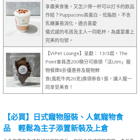
享盡美食後，又怎少得一杯可以打卡的飲品
作結？Puppuccino高蛋白、低脂肪，不含
乳糖兼易消化，適合喜愛
儀式感的毛孩及主人一同乾杯，為盛宴畫上
完美的句號。
【VIPet Lounge】呈獻： 13/3起，The
Point會員憑200積分可換領「活Litm」寵
物餐牌8折優惠券及寵物鮮
食(風乾牛肉20克)換領券各1張，讓人寵一
同享受美食！
【必買】日式寵物服裝、人氣寵物食
品 輕鬆為主子添置新裝及上倉