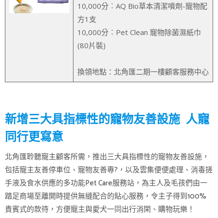
10,000分︰AQ Bio草本清潔噴劑-寵物配
方1支
10,000分︰Pet Clean 寵物除菌濕紙巾
(80片裝)
換領地點：北角匯二期一樓顧客服務中心
新增三大具指標性的寵物友善設施 人寵
同行更寫意
北角匯聆聽寵主顧客所需，推出三大具指標性的寵物友善設施，
包括寵主友善停車位、寵物友善專?，以及雲集便便處理、消毒搓
手液及食水供應的多功能Pet Care服務站，為主人及毛孩們由一
踏足商場至離開時提供無縫配合的貼心服務，令主子得到100%
貴賓式的款待，方便寵主與愛犬一同出行消閑、購物玩樂！