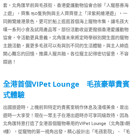
套，北角匯早前與毛孩街、香港愛護動物協會合辦「人寵慈善海
上遊」，齊集 150隻狗狗與主人齊齊登上「洋紫荊維港遊」，一
同飽覽維港景色，更可於船上逛逛首個海上寵物市集，讓毛孩大
嘆一系列小食及試用產品等，部份活動收益更撥捐香港愛護動物
協會，令活動更具意義。北角匯未來將定時舉辦別開生面的寵物
主題活動，冀更多毛孩可以有與別不同的生活體驗，與主人締造
開心難忘的回憶，推廣人寵共融。各位寵主記得密切留意，不容
錯過！
全港首個VIPet Lounge 毛孩豪華貴賓
式體驗
出國旅遊時，上機前到特定的貴賓室稍作休息及淺嚐美食，是出
遊時一大享受！現在一眾主子在港出遊時亦可享同級款待，因為
北角匯特意打造了全港首個寵物專用的VIPet Lounge（北角匯1期
1樓），從寵物的第一視角出發，精心設計出「毛孩影院」、「毛