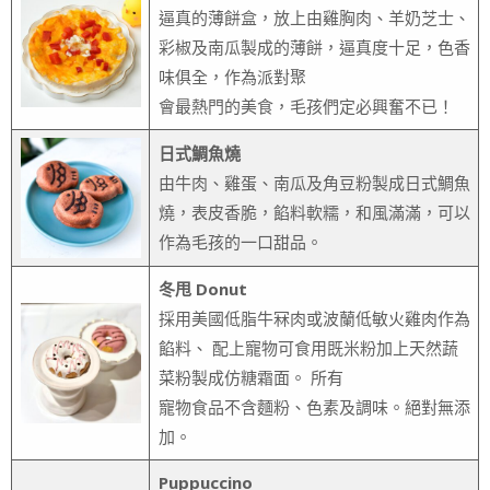
逼真的薄餅盒，放上由雞胸肉、羊奶芝士、
彩椒及南瓜製成的薄餅，逼真度十足，色香
味俱全，作為派對聚
會最熱門的美食，毛孩們定必興奮不已！
日式鯛魚燒
由牛肉、雞蛋、南瓜及角豆粉製成日式鯛魚
燒，表皮香脆，餡料軟糯，和風滿滿，可以
作為毛孩的一口甜品。
冬甩 Donut
採用美國低脂牛冧肉或波蘭低敏火雞肉作為
餡料、 配上寵物可食用既米粉加上天然蔬
菜粉製成仿糖霜面。 所有
寵物食品不含麵粉、色素及調味。絕對無添
加。
Puppuccino