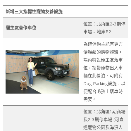
新增三
大
指標性
寵物友善設施
位置：北角匯2-3期停
寵主友善停車位
車場 – 地庫B2
為確保狗主能有更方
便輕鬆的購物體驗，
場內特設寵主友落車
位，攜帶寵物出入車
輛在此停泊，可附有
Dog Parking設施，以
便配合毛孩上落車時
需要。
位置：北角匯1期商場
及2-3期停車場 (可直
達寵物公園及海濱人