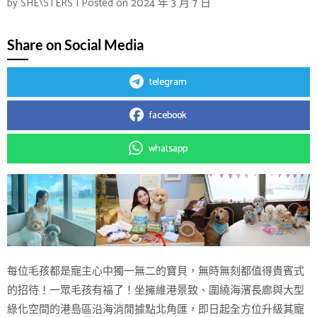
by
SHE\STERS
|
Posted on
2024 年 3 月 7 日
Share on Social Media
telegram
facebook
whatsapp
每位毛孩都是寵主心中獨一無二的寶貝，無時無刻都值得貴賓式
的招待！一眾毛孩有福了！坐擁維港景致、圍繞海濱長廊與大型
綠化空間的港島區沿海消閒據點北角匯，即日起全方位升級其寵