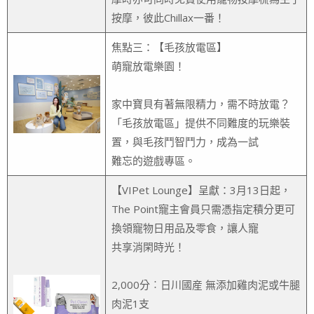
按摩，彼此Chillax一番！
焦點三：【毛孩放電區】
萌寵放電樂園！
家中寶貝有著無限精力，需不時放電？
「毛孩放電區」提供不同難度的玩樂裝
置，與毛孩鬥智鬥力，成為一試
難忘的遊戲專區。
【VIPet Lounge】呈獻：3月13日起，
The Point寵主會員只需憑指定積分更可
換領寵物日用品及零食，讓人寵
共享消閑時光！
2,000分︰日川國産 無添加雞肉泥或牛腿
肉泥1支