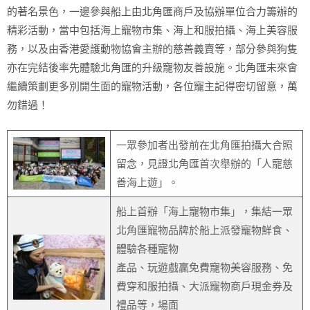
的著名景色，一邊參與船上由北角匯商戶及協辦單位合力籌辦的
精彩活動，當中包括海上寵物市集、海上和服拍攝、海上美容服
務，以及由香港愛護動物協會主辦的慈善義賣等，部分參與狗隻
亦在完結後率先體驗北角匯的升級寵物友善設施。北角匯未來會
繼續策劃更多別開生面的寵物活動，各位寵主記得密切留意，萬
勿錯過！
一眾參加者出發前在北角匯拍攝大合照
留念，見證北角匯首次舉辦的「人寵慈
善海上遊」。
船上首辦「海上寵物市集」，集結一眾
北角匯寵物品牌於船上派發寵物鮮食、
體驗各種寵物
產品、玩遊戲贏免費寵物美容服務、免
費穿和服拍攝、大派寵物商戶現金券及
禮品等，場面