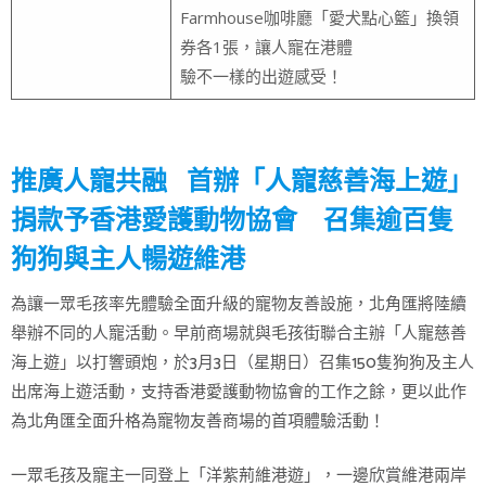
Farmhouse咖啡廳「愛犬點心籃」換領
券各1張，讓人寵在港體
驗不一樣的出遊感受！
推廣人寵共融 首辦「人寵慈善海上遊」
捐款予香港愛護動物協會 召集逾百隻
狗狗與主人暢遊維港
為讓一眾毛孩率先體驗全面升級的寵物友善設施，北角匯將陸續
舉辦不同的人寵活動。早前商場就與毛孩街聯合主辦「人寵慈善
海上遊」以打響頭炮，於3月3日（星期日）召集150隻狗狗及主人
出席海上遊活動，支持香港愛護動物協會的工作之餘，更以此作
為北角匯全面升格為寵物友善商場的首項體驗活動！
一眾毛孩及寵主一同登上「洋紫荊維港遊」，一邊欣賞維港兩岸