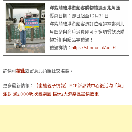
洋紫荊維港遊船客購物禮遇@北角匯
優惠日期：即日起至12月31日
洋紫荊維港遊船客憑訂位確認電郵到北
角匯參與商戶消費即可享多項餐飲及購
物折扣與贈品等禮遇！
https://shorturl.at/aqsE1
禮遇詳情：
詳情可
或留意北角匯社交媒體。
按此
更多最新情報：
【蜜柚親子情報】MCP新都城中心復活淘「氣」
派對 逾3,000呎吹氣樂園 暢玩3大遊樂區盡情放電