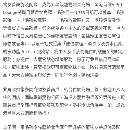
物友善設施及配套，成為五星級寵物友善商場！全港首個VIPet
Lounge將矚目落戶北角匯，毛孩們一年365日都可以尊享「毛孩
影院」、「毛孩按摩區」、「毛孩放電區」及「毛孩健康零食」
等貴賓式豪華款待，勢必成為各方主人的愛寵定義天花板！場內
同時新增三大具指標性的寵物友善設施，包括寵主友善泊車位、
寵物友善專?，以及一站式雲集「便便處理、消毒液及食水供應」
的多功能Pet Care服務站，為主人及毛孩們提供呵護備至的貼心
服務；亦提供十大寵物貼心增值服務，除了可免費借用寵物飾
物、寵物車外，只要捐款更可獲寵物抹身布、防蚊噴霧等清潔用
品，大大方便寵主與愛犬一同出行消閑、購物玩樂！
北角匯齊集多間寵物友善商戶，結合位於商場上蓋、歡迎毛孩入
住的酒店，同時毗鄰寵物公園、海濱人寵共融徑等公眾設施，現
隨着商場全面提昇寵物服務及配套，勢必令北角海旁一帶，成為
港島區人寵消閒新地標。
為了讓一眾毛孩率先體驗北角匯全面升級的寵物友善設施及配