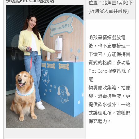
多功能Pet Care服務站
位置：北角匯1期地下
(近海濱人寵共融徑)
毛孩盡情嬉戲放電
後，也不忘要梳理一
下儀容，方能保持貴
賓式的格調！多功能
Pet Care服務站除了
寵
物糞便收集箱、拾便
袋、消毒搓手液，更
提供飲水機外，一站
式護理毛孩，讓牠們
保充體力。