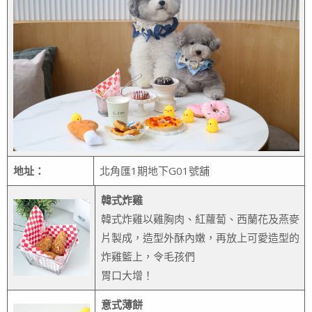
地址：
北角匯1期地下G01號舖
韓式炸雞
韓式炸雞以雞胸肉、紅蘿蔔、西蘭花及燕麥
片製成，造型外酥內嫩，再放上可愛造型的
炸雞籃上，令毛孩們
胃口大增！
意式薄餅