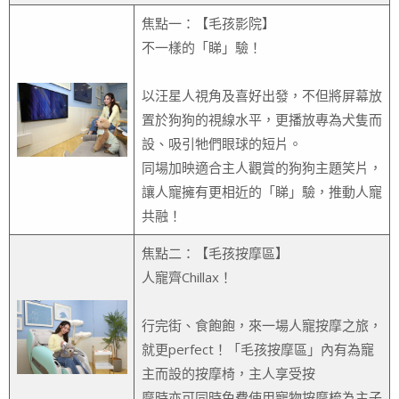
焦點一：【毛孩影院】
不一樣的「睇」驗！
以汪星人視角及喜好出發，不但將屏幕放
置於狗狗的視線水平，更播放專為犬隻而
設、吸引牠們眼球的短片。
同場加映適合主人觀賞的狗狗主題笑片，
讓人寵擁有更相近的「睇」驗，推動人寵
共融！
焦點二：【毛孩按摩區】
人寵齊Chillax！
行完街、食飽飽，來一場人寵按摩之旅，
就更perfect！「毛孩按摩區」內有為寵
主而設的按摩椅，主人享受按
摩時亦可同時免費使用寵物按摩梳為主子