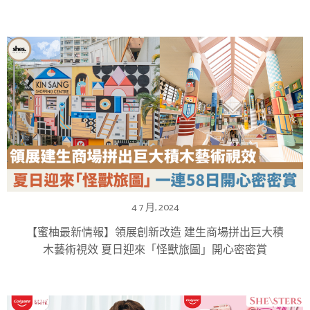
4 7 月, 2024
【蜜柚最新情報】領展創新改造 建生商場拼出巨大積
木藝術視效 夏日迎來「怪獸旅圖」開心密密賞