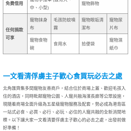
免費借用
寵物飾物
中、小型)
寵物抹身
毛孩防蚊噴
寵物眼垢清
寵物尿
布
霧
潔布
片布
任何捐款
可享
寵物食物
寵物濕
食用水
拾便袋
碗
紙巾
一文看清俘虜主子歡心食買玩必去之處
北角匯齊集多間寵物友善商戶，結合位於商場上蓋、歡迎毛孩入
住的酒店，同時毗鄰寵物公園、人寵共融海濱長廊等公眾設施，
現隨着商場全面升級為五星級寵物服務及配套，勢必成為港島區
一站式必食、必買、必行、必玩、必住的人寵共融的全新消閒地
標。以下讓大家一文看清要俘虜主子歡心的必去之處，出發前做
好準備！