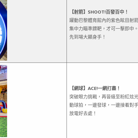
【射箭】SHOOT!百發百中！
躍動巴黎體育館內的紫色眩目射
集中力瞄準鏢靶，才可一擊即中
先到場大顯身手！
【網球】ACE!一網打盡！
突破眼力挑戰，再晉級至粉紅炫
動球拍，一邊發球，一邊接着對
放電好去處！