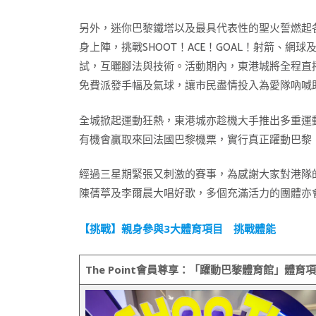
另外，迷你巴黎鐵塔以及最具代表性的聖火誓燃起
身上陣，挑戰SHOOT！ACE！GOAL！射箭
試，互曬腳法與技術。活動期內，東港城將全程直播
免費派發手幅及氣球，讓市民盡情投入為愛隊吶喊
全城掀起運動狂熱，東港城亦趁機大手推出多重運
有機會贏取來回法國巴黎機票，實行真正躍動巴黎
經過三星期緊張又刺激的賽事，為感謝大家對港隊的
陳蒨葶及李爾晨大唱好歌，多個充滿活力的團體亦
【挑戰】親身參與3大體育項目 挑戰體能
The Point
會員尊享：「
躍動巴黎體育館」
體育項