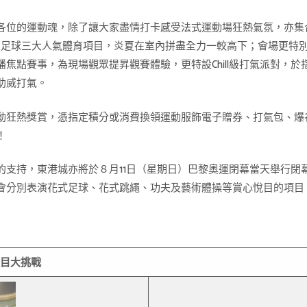
各位的運動魂，除了讓大家盡情打卡感受法式運動場狂熱氣氛，亦集
、網球及足球三大人氣體育項目，炎夏在室內拼盡全力一較高下；會場更
焦點賽事，為現場觀眾提昇觀賽體驗，更特設Chill級打氣派對，
助威打氣。
動狂熱獎賞，憑指定積分或消費換領運動服飾電子贈券、打氣包、爆
！
支持，東港城亦將於８月11日（星期日）巴黎奧運閉幕當天舉行閉幕
會分別表演花式足球、花式跳繩、功夫及藝術體操等賞心悅目的項目
目大挑戰