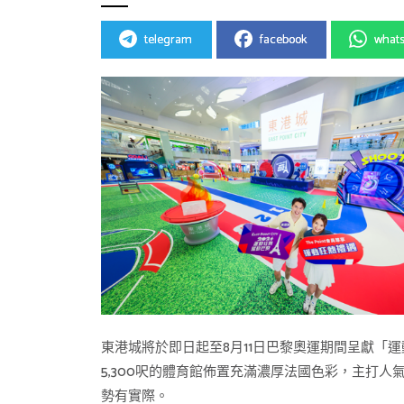
telegram
facebook
what
東港城將於即日起至8月11日巴黎奧運期間呈獻
5,300呎的體育館佈置充滿濃厚法國色彩，主打
勢有實際。