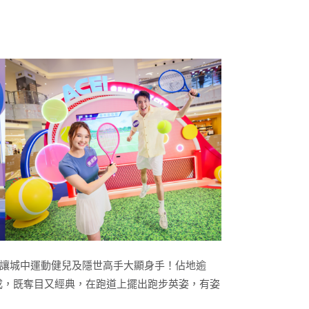
，讓城中運動健兒及隱世高手大顯身手！佔地逾
成，既奪目又經典，在跑道上擺出跑步英姿，有姿