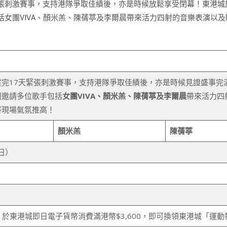
緊張刺激賽事，支持港隊爭取佳績後，亦是時候放鬆享受閉幕！東港城於8
括女團VIVA、顏米羔、陳蒨葶及李爾晨帶來活力四射的音樂表演以
觀賞完17天緊張刺激賽事，支持港隊爭取佳績後，亦是時候見證盛事完
別邀請多位歌手包括
女團VIVA、顏米羔、陳蒨葶及李爾晨
帶來活力四
將現場氣氛推高！
顏米羔
陳蒨葶
日）
間，於東港城即日電子貨幣消費滿港幣$3,600，即可換領東港城「運