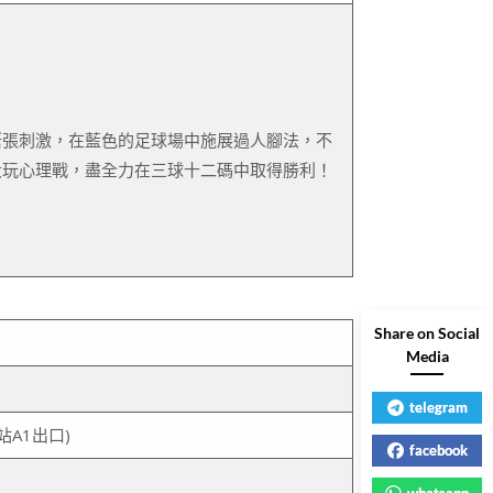
緊張刺激，在藍色的足球場中施展過人腳法，不
大玩心理戰，盡全力在三球十二碼中取得勝利！
Share on Social
Media
telegram
A1出口)
facebook
whatsapp