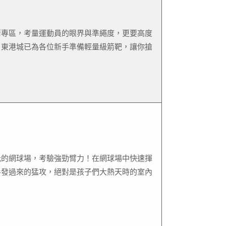
箭專區，考量運動員的眼界與準繩度，更要高度
。東港城已為各位新手準備輕量級箭靶，讓你搶
光的網球場，考驗強勁臂力！在網球場中快速揮
手發過來的猛攻，絕對是孩子們大熱天時的室內