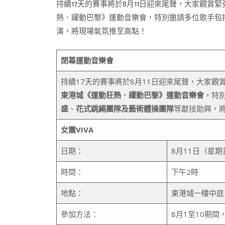
持續17天的賽事將於8月11日迎來尾聲，大家觀賞
熱．躍動巴黎》運動音樂會，特別邀請多位歌手包
演，將現場氣氛推至高點！
閉幕運動音樂會
持續17天的賽事將於8月11日迎來尾聲，大家
東港城《運動狂熱．躍動巴黎》運動音樂會
，特
盛
、
花式跳繩團隊及藝術體操團隊
等獻技助興，
女團VIVA
日期：
8月11日（星期
時間：
下午2時
地點：
東港城一樓中庭
參加方法：
8月1至10期