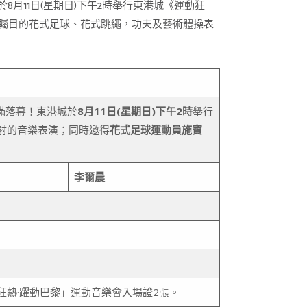
月11日(星期日)下午2時舉行東港城《運動狂
及矚目的花式足球、花式跳繩，功夫及藝術體操表
滿落幕！東港城於
8月11日(星期日)下午2時
舉行
射的音樂表演；同時邀得
花式足球運動員施寶
李爾晨
動狂熱·躍動巴黎」運動音樂會入場證2張。