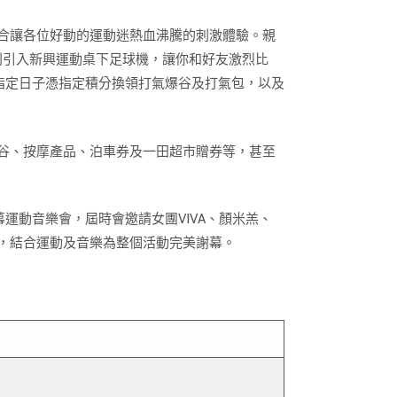
合讓各位好動的運動迷熱血沸騰的刺激體驗。親
特別引入新興運動桌下足球機，讓你和好友激烈比
於指定日子憑指定積分換領打氣爆谷及打氣包，以及
谷、按摩產品、泊車券及一田超市贈券等，甚至
運動音樂會，屆時會邀請女團VIVA、顏米羔、
，結合運動及音樂為整個活動完美謝幕。