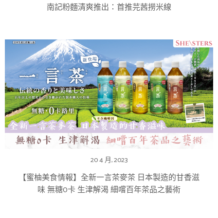
南記粉麵清爽推出：首推芫茜撈米線
20 4 月, 2023
【蜜柚美食情報】全新一言茶麥茶 日本製造的甘香滋
味 無糖0卡 生津解渴 細嚐百年茶品之藝術