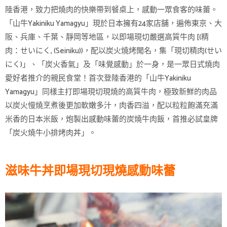
陸香港，致力把燒肉的快樂帶到餐桌上，感動一眾食客的味蕾。
「山牛Yakiniku Yamagyu」現於日本擁有24家店舖，遍佈東京、大
阪、兵庫、千葉、靜岡等地區，以即場現切嚴選高質牛肉 [(精
肉：せいにく, (Seiniku))，配以炭火燒烤聞名，集「現切精肉(せい
にく)」、「炭火香氣」及「味覺感動」於一身，是一眾日式燒肉
愛好者推介的親民食堂！首次登陸香港的「山牛Yakiniku
Yamagyu」同樣主打即場現切現燒的高質牛肉，極致新鮮的肉品
以炭火慢燒烹煮後更加軟嫩多汁，肉香四溢，配以粒粒飽滿充滿
米香的日本米飯，炮製出感動味蕾的炭燒牛肉飯，首推必試皇牌
「炭火燒牛小排烤肉丼」。
滋味牛丼即場現切現燒感動味蕾