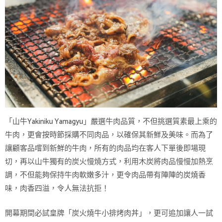
「山牛Yakiniku Yamagyu」嚴選牛肉品質，不但挑選質素最上乘的
牛肉，更會按時節採購不同肉品，以確保其新鮮及美味。而為了
讓顧客品嚐到新鮮的牛肉，所有的肉品均在客人下單後即場現
切，再以山牛獨有的炭火慢燒方式，利用木炭將肉品慢慢加熱烹
調，不但能夠保持牛肉軟嫩多汁，更令肉品帶有陣陣的炭燒香
味，肉香四溢，令人無法抗拒！
開幕期間必試皇牌「炭火燒牛小排烤肉丼」，更可追加讓人一試