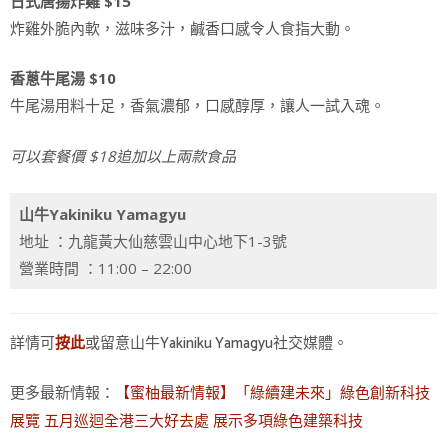
日式唐揚炸雞 $15
炸雞外脆內軟，滋味多汁，鹹香口感令人食指大動。
香蔥牛尾湯 $10
牛尾湯用料十足，香氣濃郁，口感醇厚，讓人一試入魂。
可以套餐價 $18追加以上兩款食品
山牛Yakiniku Yamagyu
地址 ：九龍黃大仙慈雲山中心地下1-3號
營業時間 ：11:00 – 22:00
詳情可
或留意山牛Yakiniku Yamagyu社交媒體。
按此
更多最新情報：
【蜜柚最新情報】「綠續建未來」綠色創新科技
展覽 五月巡迴全港三大好去處 展示多項綠色建築科技