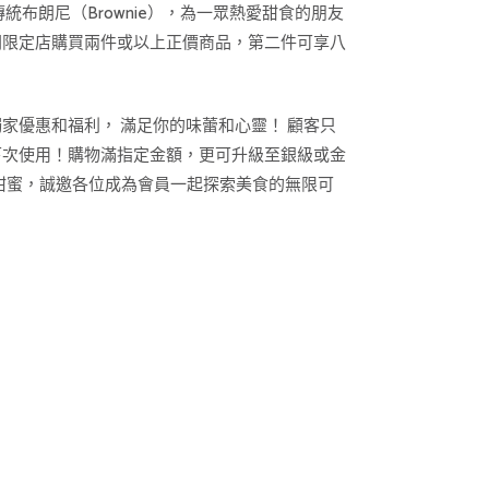
傳統布朗尼（Brownie），為一眾熱愛甜食的朋友
線期間限定店購買兩件或以上正價商品，第二件可享八
獨家優惠和福利， 滿足你的味蕾和心靈！ 顧客只
於下次使用！購物滿指定金額，更可升級至銀級或金
限甜蜜，誠邀各位成為會員一起探索美食的無限可