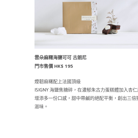
雲朵麻糬海鹽可可 古朗尼
門市售價 HK$ 195
煙韌麻糬配上法國頂級
ISIGNY 海鹽焦糖碎，在濃郁朱古力蛋糕體加入杏
增添多一份口感，甜中帶鹹的絕配平衡，創出三倍
滋味。