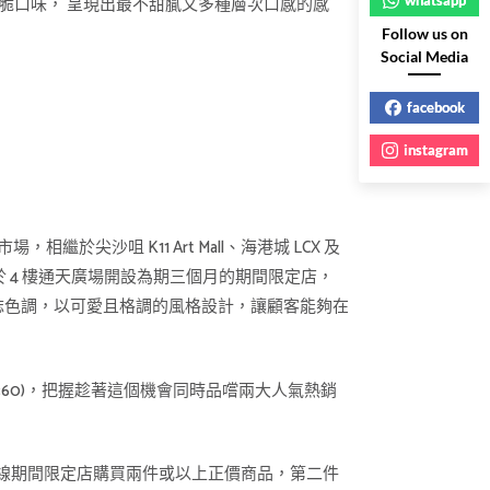
脆口味， 呈現出最不甜膩又多種層次口感的感
Follow us on
Social Media
facebook
instagram
相繼於尖沙咀 K11 Art Mall、海港城 LCX 及
，於 4 樓通天廣場開設為期三個月的期間限定店，
誌色調，以可愛且格調的風格設計，讓顧客能夠在
360)，把握趁著這個機會同時品嚐兩大人氣熱銷
 於全線期間限定店購買兩件或以上正價商品，第二件