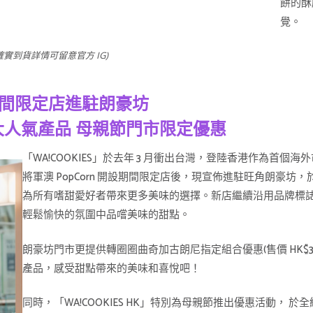
餅的酥
覺。
確實到貨詳情可留意官方 IG)
 間期間限定店進駐朗豪坊
大人氣產品 母親節門市限定優惠
「WA!COOKIES」於去年 3 月衝出台灣，登陸香港作為首個海外市場，
將軍澳 PopCorn 開設期間限定店後，現宣佈進駐旺角朗豪坊
為所有嗜甜愛好者帶來更多美味的選擇。新店繼續沿用品牌標
輕鬆愉快的氛圍中品嚐美味的甜點。
朗豪坊門市更提供轉圈圈曲奇加古朗尼指定組合優惠(售價 HK$
產品，感受甜點帶來的美味和喜悅吧！
同時，「WA!COOKIES HK」特別為母親節推出優惠活動，