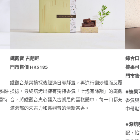
鐵觀音 古朗尼
綜合口
門市售價 HK$185
榛果可
門市售價
鐵觀音茶葉摘採後經過日曬靜置，再進行翻炒繼而反覆
揉捻，最終焙烤出擁有獨特香氣「七泡有餘韻」的鐵觀
仁脆餅
#榛果
音，將鐵觀音夾心釀入古朗尼的蛋糕體中，每一口都充
獨特
香氣與
滿濃郁的朱古力和鐵觀音的清新茶香。
中帶點
#
深焙
配，恰