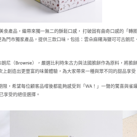
涎欲滴的美食產品，繼帶來獨一無二的酥鬆口感， 打破固有曲奇口感的
e」，更為門市獨家產品，提供三款口味，包括：雲朵麻糬海鹽可可古朗
軟心布朗尼（Brownie），嚴選比利時朱古力與法國脆餅作為原料，
次上創造出更豐富的味蕾體驗，為大家帶來一種與眾不同的甜品享受
期限，希望每位顧客品嚐後都能夠感受到「WA！」一聲的驚喜與雀
自己享受的絕佳選擇。