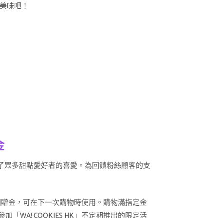
的美味吧！
金
奇贏得了眾多甜點愛好者的喜愛。為回饋粉絲顧客的支
物回贈金，可在下一次購物時使用。購物滿指定金
! COOKIES HK」不定期推出的限定活