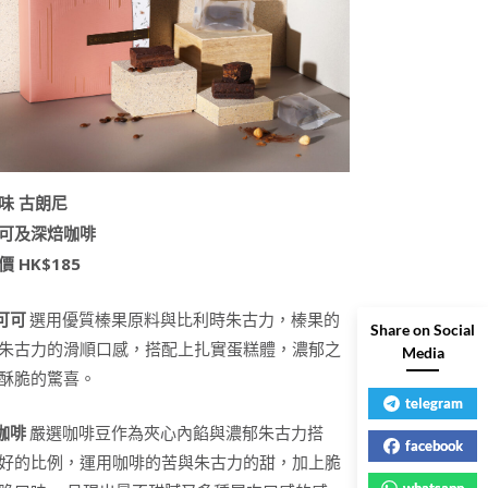
味 古朗尼
可及深焙咖啡
 HK$185
選用優質榛果原料與比利時朱古力，榛果的
可可
Share on Social
朱古力的滑順口感，搭配上扎實蛋糕體，濃郁之
Media
酥脆的驚喜。
telegram
嚴選咖啡豆作為夾心內餡與濃郁朱古力搭
咖啡
facebook
好的比例，運用咖啡的苦與朱古力的甜，加上脆
whatsapp