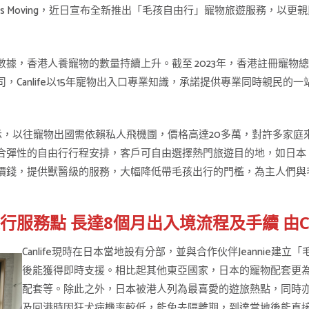
e Pets Moving，近日宣布全新推出「毛孩自由行」寵物旅遊服務
，香港人養寵物的數量持續上升。截至 2023年，香港註冊寵物總數
Canlife以15年寵物出入口專業知識，承諾提供專業同時親民的
mmy表示，以往寵物出國需依賴私人飛機團，價格高達20多萬，對許多家庭
合彈性的自由行行程安排，客戶可自由選擇熱門旅遊目的地，如日本
價錢，提供獸醫級的服務，大幅降低帶毛孩出行的門檻，為主人們與
服務點 長達8個月出入境流程及手續 由Can
Canlife現時在日本當地設有分部，並與合作伙伴Jeannie
後能獲得即時支援。相比起其他東亞國家，日本的寵物配套更
配套等。除此之外，日本被港人列為最喜愛的遊旅熱點，同時
及回港時因狂犬病機率較低，能免去隔離期，到達當地後能直