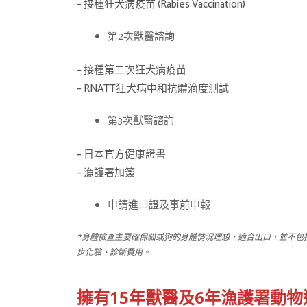
– 接種狂犬病疫苗 (Rabies Vaccination)
第2次獸醫諮詢
– 接種第二次狂犬病疫苗
– RNATT狂犬病中和抗體滴度測試
第3次獸醫諮詢
– 日本官方健康證書
– 漁護署加簽
申請進口證及事前申報
*身體檢查主要確保貓或狗的身體情況理想，適合出口，並不包
步化驗、診斷費用。
擁有15年獸醫及6年漁護署動物