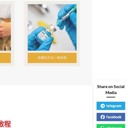
Share on Social
Media
telegram
facebook
啟程
whatsapp