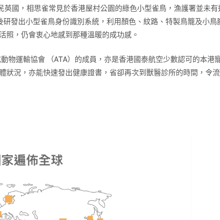
民英國，相思雀常見於香港屋村公園的綠色小型雀鳥，漁護署並未有
通，最後研發出小型雀鳥身份識別系統，利用顏色、紋路、特製鳥籠及小
生活照，仍會衷心地感到那種溫暖的成功感。
A）或動物運輸協會 （ATA）的成員，亦是香港國泰航空少數認可的本港寵
的身體狀況，亦能快速發出健康證書，省卻再次到獸醫診所的時間，令