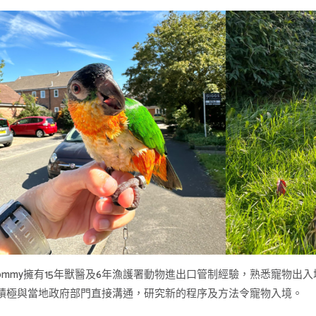
r. Tommy擁有15年獸醫及6年漁護署動物進出口管制經驗，熟悉寵
積極與當地政府部門直接溝通，研究新的程序及方法令寵物入境。