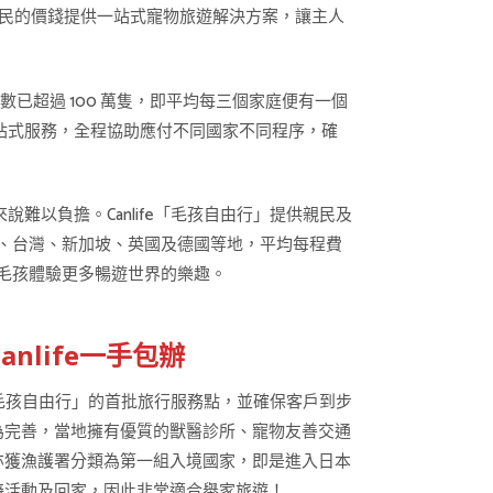
，以更親民的價錢提供一站式寵物旅遊解決方案，讓主人
已超過 100 萬隻，即平均每三個家庭便有一個
一站式服務，全程協助應付不同國家不同程序，確
來說難以負擔。Canlife「毛孩自由行」提供親民及
、台灣、新加坡、英國及德國等地，平均每程費
毛孩體驗更多暢遊世界的樂趣。
life一手包辦
建立「毛孩自由行」的首批旅行服務點，並確保客戶到步
為完善，當地擁有優質的獸醫診所、寵物友善交通
亦獲漁護署分類為第一組入境國家，即是進入日本
接活動及回家，因此非常適合舉家旅遊！