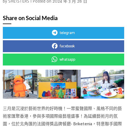
by
SHE\STERS
|
Posted on
2024 年 3 月 28 日
Share on Social Media
telegram
facebook
whatsapp
三月是沉浸於藝術世界的好時機！一眾蜚聲國際、風格不同的藝
術家匯聚香港，參與多項國際級藝壇盛事！為延續藝術月的氛
圍，位於北角匯的法國得獎品牌餐廳- Briketenia，特意聯手國際