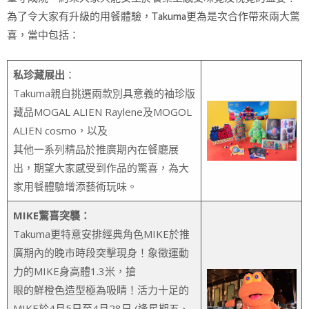
為了令大家有升級的用餐體驗，Takuma更為是次合作帶來兩大驚
喜，當中包括：
私珍藏展出
：
Takuma親自挑選兩款別具意義的袖珍版
藏品MOGAL ALIEN Raylene及MOGOL
ALIEN cosmo，以及
其他一系列精品於推廣期內在餐廳展
出，期望大家感受到作品的驚喜，為大
家用餐體驗增添藝術玩味。
MIKE驚喜突襲：
Takuma更特意安排經典角色MIKE於推
廣期內的晚市時段突擊現身！象徵運動
力的MIKE身高體1.3米，搶
眼的鮮橙色造型極為吸睛！活力十足的
MIKE於4月5日至4月28日 (逢星期五、