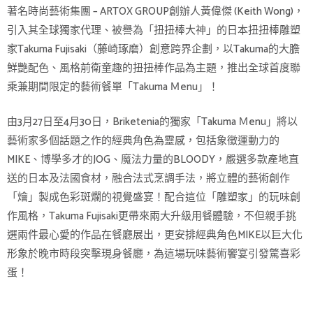
著名時尚藝術集團 – ARTOX GROUP創辦人黃偉傑 (Keith Wong)，
引入其全球獨家代理、被譽為「扭扭棒大神」的日本扭扭棒雕塑
家Takuma Fujisaki（藤崎琢磨）創意跨界企劃，以Takuma的大膽
鮮艷配色、風格前衛童趣的扭扭棒作品為主題，推出全球首度聯
乘兼期間限定的藝術餐單「Takuma Ｍenu」！
由3月27日至4月30日，Briketenia的獨家「Takuma Ｍenu」將以
藝術家多個話題之作的經典角色為靈感，包括象徵運動力的
MIKE、博學多才的JOG、魔法力量的BLOODY，嚴選多款產地直
送的日本及法國食材，融合法式烹調手法，將立體的藝術創作
「燴」製成色彩斑爛的視覺盛宴！配合這位「雕塑家」的玩味創
作風格，Takuma Fujisaki更帶來兩大升級用餐體驗，不但親手挑
選兩件最心愛的作品在餐廳展出，更安排經典角色MIKE以巨大化
形象於晚市時段突擊現身餐廳，為這場玩味藝術饗宴引發驚喜彩
蛋！