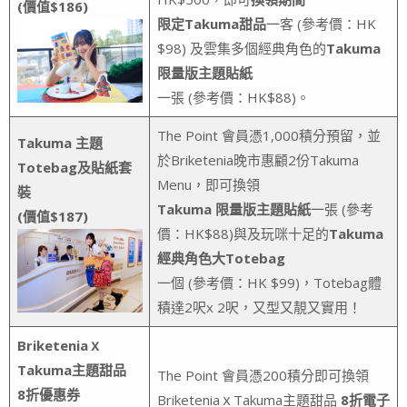
(價值$186)
限定Takuma甜品
一客 (參考價：HK
$98) 及雲集多個經典角色的
Takuma
限量版主題貼紙
一張 (參考價：HK$88)。
The Point 會員憑1,000積分預留，並
Takuma 主題
於Briketenia晚市惠顧2份Takuma
Totebag及貼紙套
Menu，即可換領
裝
Takuma 限量版主題貼紙
一張 (參考
(價值$187)
價：HK$88)與及玩咪十足的
Takuma
經典角色大Totebag
一個 (參考價：HK $99)，Totebag體
積達2呎x 2呎，又型又靚又實用！
Briketeniaｘ
Takuma主題甜品
The Point 會員憑200積分即可換領
8折優惠券
BriketeniaｘTakuma主題甜品
8折電子