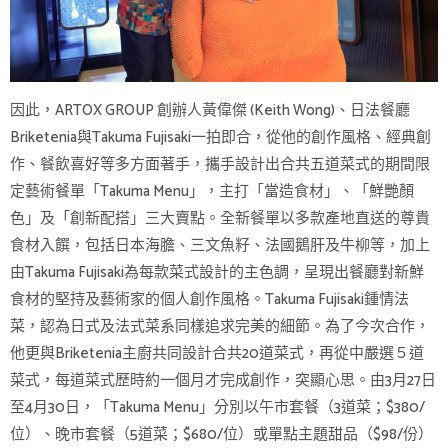
因此，ARTOX GROUP 創辦人黃偉傑 (Keith Wong)、日法餐廳
Briketenia與Takuma Fujisaki一拍即合，從他的創作風格、經典創
作、餐飲喜好等多方面著手，攜手設計出合共五道菜式的期間限
定藝術餐單「Takuma Menu」，主打「當造食材」、「鮮艷顏
色」及「創新配搭」三大賣點。全新餐單以多款產地直送的尊貴
食材入饌，包括日本海膽、三文魚籽、法國鵝肝及牛柳等，加上
由Takuma Fujisaki為每款菜式設計的主色調，呈現出餐廳對新鮮
食材的堅持及藝術家的個人創作風格。Takuma Fujisaki鍾情法
菜，認為日式及法式菜系同樣追求完美的細節。為了今次合作，
他更與Briketenia主廚共同設計合共20道菜式，再從中嚴選５道
菜式，每道菜式歷時約一個月才完成創作，突顯心思。由3月27日
至4月30日，「Takuma Menu」分別以午市套餐（3道菜；$380/
位）、晚市套餐（5道菜；$680/位）或單點主題甜品（$98/份）