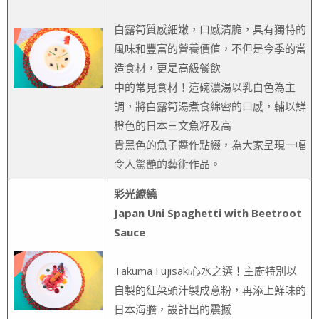
白露筍質感細嫩，口感清脆，具有獨特的
風味和豐富的營養價值，不但是今季的當
造食材，更是高級餐飲
中的常見食材！這碗濃湯以乳白色為主
調，將白露筍湯煮食綿密的口感，輔以鮮
橙色的日本三文魚籽及高
貴黑色的魚子醬作點綴，為大家呈現一幅
令人驚艷的藝術作品。
彩光繚繞
Japan Uni Spaghetti with Beetroot
Sauce
Takuma Fujisaki心水之選！主廚特別以
自製的紅菜頭汁製成意粉，再添上鮮味的
日本海膽，設計出的震撼