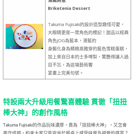
湛藍詩意
Briketenia Dessert
Takuma Fujisaki的設計造型趣怪可愛，
大眼睛更是一眾角色的標記！甜品以經典
角色JOG為藍本，湛藍的
身軀化身為精緻高雅穿的藍色雪糕蛋糕，
加上來自日本的士多啤梨，驚艷得讓人過
目不忘，為這場藝術饗
宴畫上完美句號。
特設兩大升級用餐驚喜體驗 貫徹「扭扭
棒大神」的創作風格
Takuma Fujisaki的作品玩味濃厚，貴為「扭扭棒大神」，又怎會
墨守成規，約束大家只能安坐於餐桌上感受味覺及視覺的盛宴？