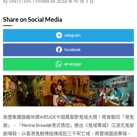
by
SHE\STERS
|
Posted on
2024 年 10 月 2 日
Share on Social Media
telegram
facebook
whatsapp
南豐集團旗艦地標AIRSIDE今個萬聖節鬼域大開！將會聯同「港鬼
故」、「Mental Bread@港式情侶」推出《鬼域寨城》沉浸式鬼屋
劇場殺，以香港鬼魅傳說煉成近三千呎亡域，將靈魂圍困寨城，