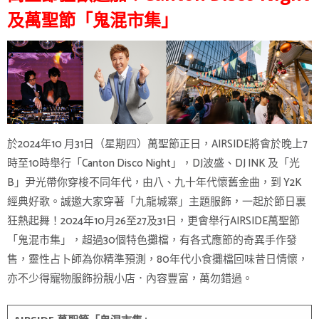
及萬聖節「鬼混市集」
於2024年10 月31日（星期四）萬聖節正日，AIRSIDE將會於晚上7
時至10時舉行「Canton Disco Night」，DJ波盛、DJ INK 及「光
B」尹光帶你穿梭不同年代，由八、九十年代懷舊金曲，到 Y2K
經典好歌。誠邀大家穿著「九龍城寨」主題服飾，一起於節日裏
狂熱起舞！2024年10月26至27及31日，更會舉行AIRSIDE萬聖節
「鬼混市集」，超過30個特色攤檔，有各式應節的奇異手作發
售，靈性占卜師為你精準預測，80年代小食攤檔回味昔日情懷，
亦不少得寵物服飾扮靚小店．內容豐富，萬勿錯過。