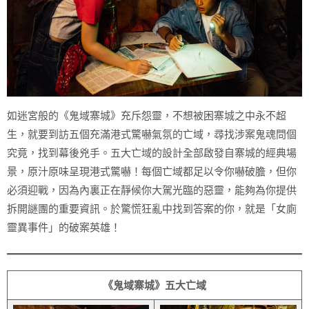
如迷宮般的《鬼域寨城》充斥怨靈，不想被困寨城之中永不超
生，就要到訪五個充滿港式驚嚇氣氛的亡域，尋找涉案鬼魂問個
究竟，找到幕後兇手。五大亡域的設計全部啟發自寨城的經典場
景，原汁原味呈現港式驚嚇！每個亡域都足以令你嚇破膽，但你
必須迎戰，因為內裏正在靜候你大駕光臨的惡靈，能夠為你提供
拆開謎團的重要資訊。於驚慌狂亂中找到答案的你，就是「女廁
靈異事件」的破案英雄！
《鬼域寨城》五大亡域