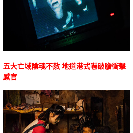
五大亡域陰魂不散 地道港式嚇破膽衝擊
感官