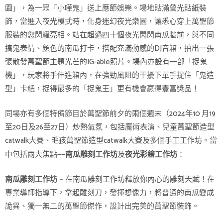
園」，為一眾「小嘩鬼」送上應節娛樂。場地貼滿螢光貼紙裝
飾，當進入夜光模式時，化身迷幻夜光樂園，讓悉心穿上萬聖節
服裝的您閃耀亮相。站在超過四十個夜光閃閃南瓜牆前，與不同
搞鬼表情、顏色的南瓜打卡，搭配充滿動感的DJ音箱，拍出一張
張散發萬聖節主題光芒的IG-able照片。場內亦設有一部「捉鬼
機」，玩家將手伸進箱內，在強勁風阻的干擾下單手捉住「鬼造
型」卡紙，捉得最多的「捉鬼王」更有機會贏得豐富獎品！
同場亦有多個特備節目於萬聖節前夕的兩個週末（2024年10 月19
至20日及26至27日）炒熱氣氛，包括魔術表演、兒童萬聖節造型
catwalk大賽、毛孩萬聖節造型catwalk大賽及多個手工工作坊。當
中包括兩大焦點——
及
：
南瓜雕刻工作坊
夜光彩繪工作坊
在南瓜雕刻工作坊釋放你內心的雕刻天賦！在
南瓜雕刻工作坊 –
專業導師指導下，拿起雕刻刀，發揮想像力，將普通的南瓜變成
詭異、獨一無二的萬聖節傑作，設計出完美的萬聖節裝飾。