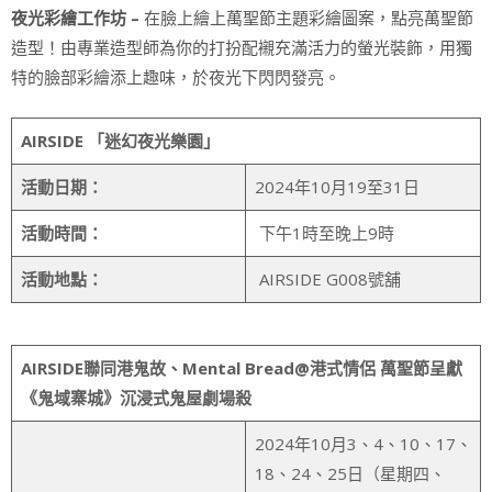
在臉上繪上萬聖節主題彩繪圖案，點亮萬聖節
夜光彩繪工作坊 –
造型！由專業造型師為你的打扮配襯充滿活力的螢光裝飾，用獨
特的臉部彩繪添上趣味，於夜光下閃閃發亮。
AIRSIDE
「迷幻夜光樂園」
活動日期：
2024年10月19至31日
活動時間：
下午1時至晚上9時
活動地點：
AIRSIDE G008號舖
AIRSIDE
聯同港鬼故、
Mental Bread@
港式情侶
萬聖節呈獻
《鬼域寨城》沉浸式鬼屋劇場殺
2024年10月3、4、10、17、
18、24、25日（星期四、