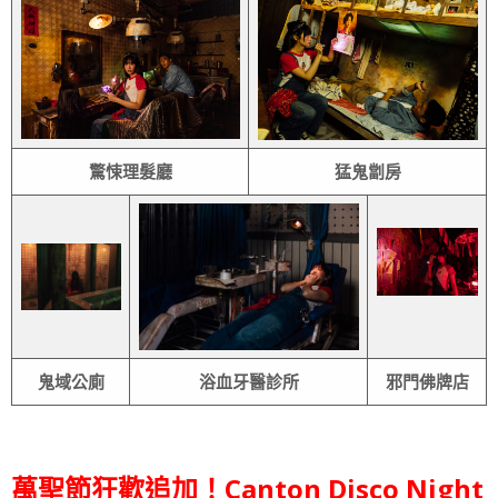
驚悚理髮廳
猛鬼劏房
鬼域公廁
浴血牙醫診所
邪門佛牌店
萬聖節狂歡追加！Canton Disco Night