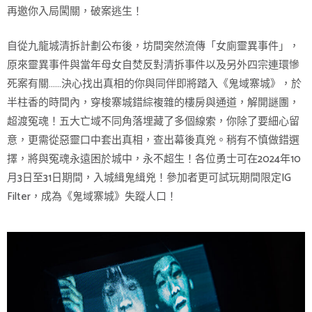
再邀你入局闖關，破案逃生！
自從九龍城清拆計劃公布後，坊間突然流傳「女廁靈異事件」，
原來靈異事件與當年母女自焚反對清拆事件以及另外四宗連環慘
死案有關……決心找出真相的你與同伴即將踏入《鬼域寨城》，於
半柱香的時間內，穿梭寨城錯綜複雜的樓房與通道，解開謎團，
超渡冤魂！五大亡域不同角落埋藏了多個線索，你除了要細心留
意，更需從惡靈口中套出真相，查出幕後真兇。稍有不慎做錯選
擇，將與冤魂永遠困於城中，永不超生！各位勇士可在2024年10
月3日至31日期間，入城緝鬼緝兇！參加者更可試玩期間限定IG
Filter，成為《鬼域寨城》失蹤人口！