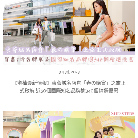
3 4 月, 2023
【蜜柚最新情報】東薈城名店倉「春の購賞」之旅正
式啟航 近50個國際知名品牌逾340個精選優惠