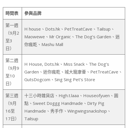
時間表
參與品牌
第一週
H house、Dots.hk、PetTreatCave、Tailsup、
（9月2
Maowewe、Mr Organic、The Dog’s Garden、迷
至3
你瘋乾、Mashu Mall
日）
第二週
H House, Dots.hk、Miss Snack、The Dog’s
（9月9
Garden、迷你瘋乾、城大寵康薈、PetTreatCave、
至10
GutsDogcom、Sing Sing Pet’s Store
日）
第三週
十三小時雜貨店、High.t.laaa、Houseofyuen、圓
（9月
點、Sweet Doggg Handmade、Dirty Pig
16至
Handmade、秀手作、Wingwingsnackshop、
17日）
Tailsup