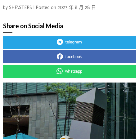
by
SHE\STERS
|
Posted on
2023 年 8 月 28 日
Share on Social Media
telegram
facebook
whatsapp