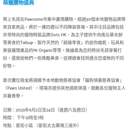
萌寵購物盛典
帶上毛孩在Pawsome市集中盡情購物。超過30個本地寵物品牌帶
來自家商品，將於一連四週以不同陣容登場。其中注目品牌包括
非常時尚的寵物時裝品牌Dots HK、為主子提供牛肉南瓜華夫餅
等美食的Tailsup、製作天然的「超級零食」的迷你瘋乾、玩具和
美容護理產品的Mr Organic等等。無論是為您的時尚毛孩穿著打
扮，還是給牠們一些獎勵美食，這裡總會找到適合您或牠的不同
好物。
是次攤位租金將捐贈予本地動物慈善協會「貓狗領養慈善協會」
（Paws United），現場亦提供其他捐款渠道，鼓勵各位寵物主人
共襄善舉。
日期：2023年9月2日至24日（逢週六及週日）
時間： 下午12時至7時
地點：星街小區 （星街太古廣場三座外）