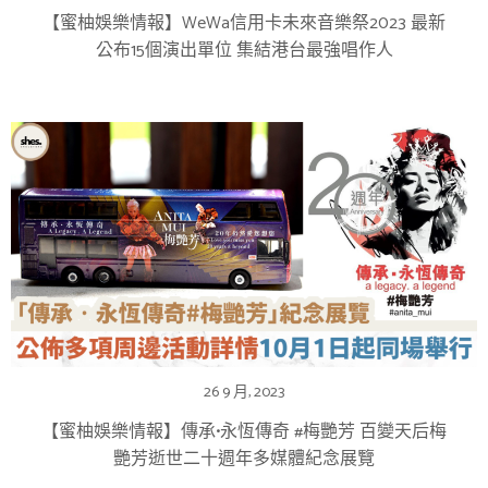
【蜜柚娛樂情報】WeWa信用卡未來音樂祭2023 最新
公布15個演出單位 集結港台最強唱作人
26 9 月, 2023
【蜜柚娛樂情報】傳承•永恆傳奇 #梅艷芳 百變天后梅
艷芳逝世二十週年多媒體紀念展覽