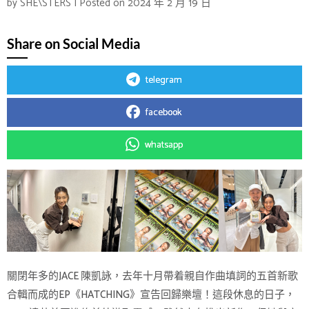
by
SHE\STERS
|
Posted on
2024 年 2 月 19 日
Share on Social Media
telegram
facebook
whatsapp
關閉年多的JACE 陳凱詠，去年十月帶着親自作曲填詞的五首新歌
合輯而成的EP《HATCHING》宣告回歸樂壇！這段休息的日子，