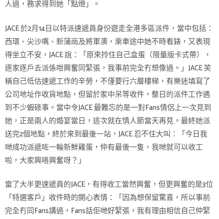
人過，務求得到她「點燈」。
JACE 於2月14日以特派速遞員身份遊走全港多區派件，當中包括：
西環、尖沙嘴、新蒲崗及將軍澳，乘車途中她不時看錶，又表現
得坐立不安，JACE 說：「原來拎住自己盒蛋（限量版卡式帶），
逐家逐戶去派係咁興奮同緊張，我事前完全冇想像過。」JACE 笑
稱自己低估速遞工作的辛勞，不僅要行六層樓梯，有樂迷填寫了
公司地址作收貨地點，但留於家中呆等收件，整日的派件工作遇
到不少蝦碌事。當中令JACE 最難忘的是一對Fans情侶上一次見到
她，正是兩人的婚宴當日，這次就在情人節當天再見。最終她派
送完2個地點，終於來到最後一站，JACE 忍不住大叫：「今日我
哋成功派遞咗一輪新鮮雞蛋，仲有最後一隻，我哋就可以收工
啦，大家興唔興奮呀？」
當了大半更速遞員的JACE，有得收工當然興奮，但更興奮的是3位
「特選客戶」收件時的開心表情：「因為想保留驚喜，所以事前
完全冇同Fans講過，Fans話佢哋好緊張，我有理由相信自己仲緊