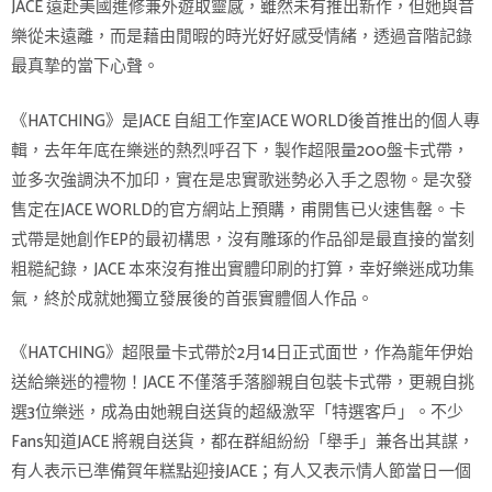
JACE 遠赴美國進修兼外遊取靈感，雖然未有推出新作，但她與音
樂從未遠離，而是藉由閒暇的時光好好感受情緒，透過音階記錄
最真摯的當下心聲。
《HATCHING》是JACE 自組工作室JACE WORLD後首推出的個人專
輯，去年年底在樂迷的熱烈呼召下，製作超限量200盤卡式帶，
並多次強調決不加印，實在是忠實歌迷勢必入手之恩物。是次發
售定在JACE WORLD的官方網站上預購，甫開售已火速售罄。卡
式帶是她創作EP的最初構思，沒有雕琢的作品卻是最直接的當刻
粗糙紀錄，JACE 本來沒有推出實體印刷的打算，幸好樂迷成功集
氣，終於成就她獨立發展後的首張實體個人作品。
《HATCHING》超限量卡式帶於2月14日正式面世，作為龍年伊始
送給樂迷的禮物！JACE 不僅落手落腳親自包裝卡式帶，更親自挑
選3位樂迷，成為由她親自送貨的超級激罕「特選客戶」。不少
Fans知道JACE 將親自送貨，都在群組紛紛「舉手」兼各出其謀，
有人表示已準備賀年糕點迎接JACE；有人又表示情人節當日一個