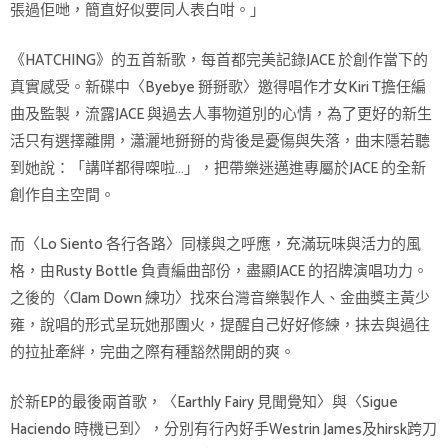
張過佢哋，簡直好似要同人表白咁。」
《HATCHING》的五首新歌，每首都完美記錄JACE 於創作當下的
真實感受。新碟中〈Byebye 掰掰歌〉邀得唱作才女Kiri T擔任編
曲及監製，流露JACE 與過去人事物道別的心情，為了更好的新生
活只有選擇離開，瀟灑地掰掰的背後是憂傷與失落，曲末隱若聽
到她說：「講咩都得㗎啦…」，把帶樂迷邁進專屬於JACE 的全新
創作自主空間。
而〈Lo Siento 各行各路〉同樣與之呼應，充滿玩味與活力的風
格，由Rusty Bottle 負責編曲部份，盡顯JACE 的招牌演唱功力。
之後的〈Clam Down 練功〉找來台灣音樂製作人、金曲獎主黃少
雍，說唱的形式呈玩她那團火，提醒自己好好修練，抹去與過往
的拉扯牽絆，完曲之際有種豁然開朗的爽。
於新EP的最後兩首歌，〈Earthly Fairy 見聞覺知〉與〈Sigue
Haciendo 時機已到〉，分別有行內好手Westrin James及hirsk跨刀