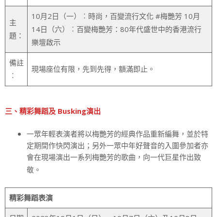
10月2日（一）︰時尚，百變流行文化 #梅艷芳 10月
主
14日（六）︰百變梅艷芳：80年代盛世中的香港流行
題：
樂壇啟示
備註
現場座位有限，先到先得，額滿即止。
︰
三、精彩舞蹈及 Busking演出
一眾年輕表演者將以梅艷芳的經典作品重新編舞，並於特
定期間作快閃演出；另外一眾中年好聲音的入圍參加者亦
會在現場演出一系列梅艷芳的歌曲，向一代巨星作出致
敬。
精彩舞蹈表演