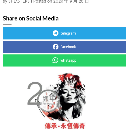
by
SHE\STERS
|
Posted on
2023 年 9 月 26 日
Share on Social Media
telegram
facebook
whatsapp