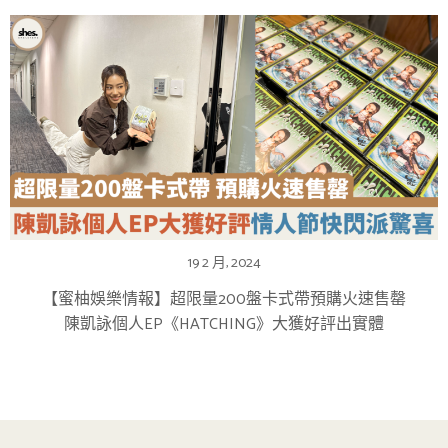
19 2 月, 2024
【蜜柚娛樂情報】超限量200盤卡式帶預購火速售罄
陳凱詠個人EP《HATCHING》大獲好評出實體