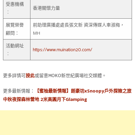
受惠機構
香港關懷力量
︰
展覽榮譽
前助理廣播處處長張文新 資深傳媒人車淑梅，
顧問：
MH
活動網址
https://www.muination20.com/
︰
更多詳情可
或留意MOKO新世紀廣場社交媒體。
按此
更多最新情報：
【蜜柚最新情報】朗豪坊xSnoopy戶外探險之旅
中秋夜探森林營地 2米高圓月下Glamping