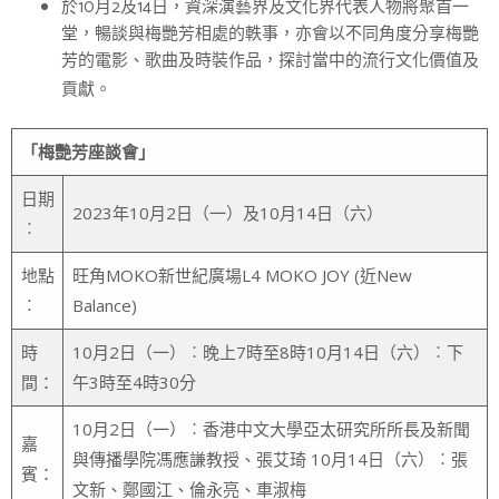
於10月2及14日，資深演藝界及文化界代表人物將聚首一
堂，暢談與梅艷芳相處的軼事，亦會以不同角度分享梅艷
芳的電影、歌曲及時裝作品，探討當中的流行文化價值及
貢獻。
「梅艷芳座談會」
日期
2023年10月2日（一）及10月14日（六）
︰
地點
旺角MOKO新世紀廣場L4 MOKO JOY (近New
︰
Balance)
時
10月2日（一）︰晚上7時至8時10月14日（六）︰下
間：
午3時至4時30分
10月2日（一）︰香港中文大學亞太研究所所長及新聞
嘉
與傳播學院馮應謙教授、張艾琦 10月14日（六）︰張
賓：
文新、鄭國江、倫永亮、車淑梅