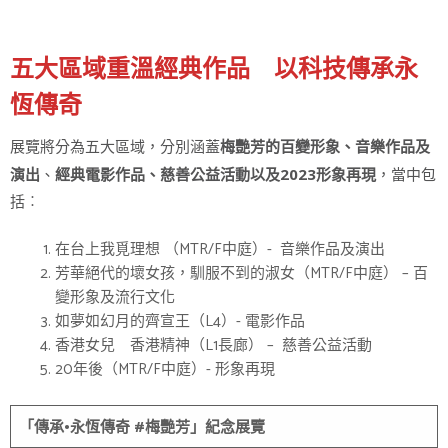
五大區域重溫經典作品 以科技傳承永
恆傳奇
展覽將分為五大區域，分別涵蓋
梅艷芳的百變形象、音樂作品及
、
，當中包
演出
經典電影作品、慈善公益活動以及
2023
形象再現
括︰
在台上我覓理想 （MTR/F中庭）- 音樂作品及演出
芳華絕代的壞女孩，馴服不到的淑女（MTR/F中庭） – 百
變形象及流行文化
如夢如幻月的齊宣王（L4）- 電影作品
香港女兒 香港精神（L1長廊） – 慈善公益活動
20年後（MTR/F中庭）- 形象再現
「傳承•永恆傳奇
#
梅艷芳」紀念展覽