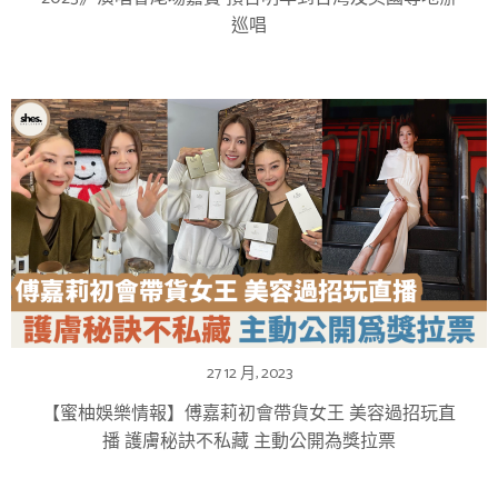
巡唱
27 12 月, 2023
【蜜柚娛樂情報】傅嘉莉初會帶貨女王 美容過招玩直
播 護膚秘訣不私藏 主動公開為獎拉票