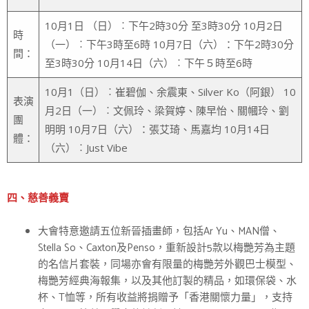
10月1日 （日）︰下午2時30分 至3時30分 10月2日
時
（一）︰下午3時至6時 10月7日（六）：下午2時30分
間：
至3時30分 10月14日（六）︰下午５時至6時
10月1（日）︰崔碧伽、余震東、Silver Ko（阿銀） 10
表演
月2日（一）︰文佩玲、梁賀婷、陳早怡、關幗玲、劉
團
明明 10月7日（六）：張艾琦、馬嘉均 10月14日
體：
（六）︰Just Vibe
四、慈善義賣
大會特意邀請五位新晉插畫師，包括Ar Yu、MAN僧、
Stella So、Caxton及Penso，重新設計5款以梅艷芳為主題
的名信片套裝，同場亦會有限量的梅艷芳外觀巴士模型、
梅艷芳經典海報集，以及其他訂製的精品，如環保袋、水
杯、T恤等，所有收益將捐贈予「香港關懷力量」，支持