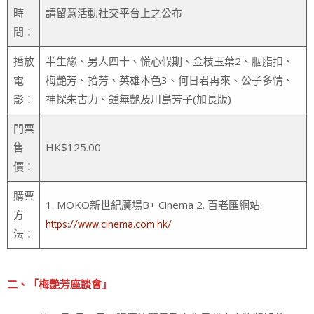
時
請留意活動社交平台上之公布
間：
播放
半生緣、男人四十、慌心假期、金枝玉葉2、胭脂扣、
電
梅艷芳、拾芳、英雄本色3、何日君再來、公子多情、
影：
神探朱古力、鍾無艷及川島芳子(加長版)
門票
售
HK$125.00
價：
購票
1. MOKO新世紀廣場B+ Cinema 2. 百老匯網站:
方
https://www.cinema.com.hk/
法：
二、「梅艷芳座談會」