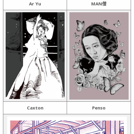
Ar Yu
MAN
僧
Caxton
Penso