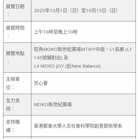
展覽日期
2023年10月1日（日）至10月15日（日）
︰
展覽時間
上午10時至晚上10時
︰
旺角MOKO新世紀廣場MTR/F中庭、L1長廊 (L1
展覽地點
145號舖對出) 及
︰
L4 MOKO JOY (近New Balance)
主辦單
芳心薈
位：
全力支
MOKO新世紀廣場
持：
支持機
香港都會大學人文社會科學院創意藝術學系
構：