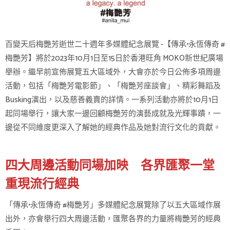
百變天后梅艷芳逝世二十週年多媒體紀念展覽 -【傳承•永恆傳奇 #
梅艷芳】將於2023年10月1日至15日於香港旺角 MOKO新世紀廣場
舉辦。繼早前宣佈展覽五大區域外，大會亦於今日公佈多項周邊
活動，包括「梅艷芳電影節」、「梅艷芳座談會」、精彩舞蹈及
Busking演出，以及慈善義賣的詳情。一系列活動亦將於10月1日
起同場舉行，讓大家一邊回顧梅艷芳的演藝成就及光輝事蹟，一
邊從不同維度更深入了解她的經典作品及她對流行文化的貢獻。
四大周邊活動同場加映 各界匯聚一堂
重現流行經典
「傳承•永恆傳奇 #梅艷芳」多媒體紀念展覽除了以五大區域作展
出外，亦會舉行四大周邊活動，匯聚各界的力量將梅艷芳的經典