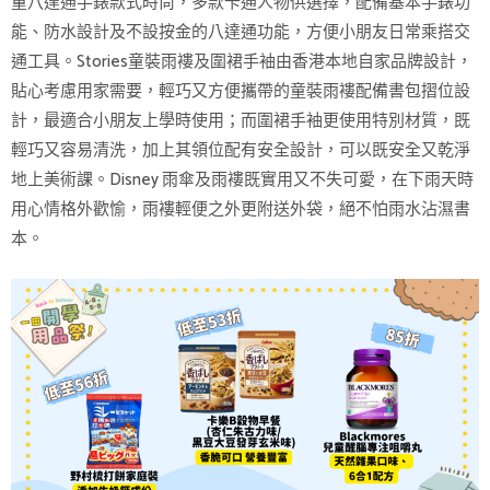
童八達通手錶款式時尚，多款卡通人物供選擇，配備基本手錶功
能、防水設計及不設按金的八達通功能，方便小朋友日常乘搭交
通工具。Stories童裝雨褸及圍裙手袖由香港本地自家品牌設計，
貼心考慮用家需要，輕巧又方便攜帶的童裝雨褸配備書包摺位設
計，最適合小朋友上學時使用；而圍裙手袖更使用特別材質，既
輕巧又容易清洗，加上其領位配有安全設計，可以既安全又乾淨
地上美術課。Disney 雨傘及雨褸既實用又不失可愛，在下雨天時
用心情格外歡愉，雨褸輕便之外更附送外袋，絕不怕雨水沾濕書
本。