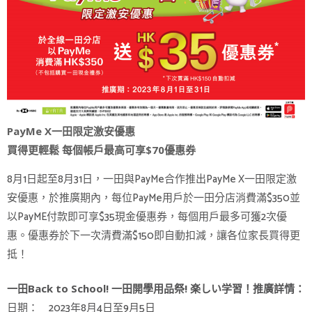
PayMe X一田限定激安優惠
買得更輕鬆 每個帳戶最高可享$70優惠券
8月1日起至8月31日，一田與PayMe合作推出PayMe X一田限定激
安優惠，於推廣期內，每位PayMe用戶於一田分店消費滿$350並
以PayME付款即可享$35現金優惠券，每個用戶最多可獲2次優
惠。優惠券於下一次清費滿$150即自動扣減，讓各位家長買得更
抵！
一田Back to School! 一田開學用品祭! 楽しい学習！推廣詳情：
日期： 2023年8月4日至9月5日