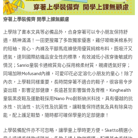
穿著上學裝備齊 開學上課無顧慮
上學除了書本文具等必備品外，合身穿著可以令小朋友保持舒
適，精神滿滿！一田更搜羅了多款獨家優惠，雞仔嘜緻美棉系列
的短袖、背心、內褲及平腳馬底褲使用優質純棉布料，既吸汗又
透氣，達到國際紡織品安全性的標準，有效減低小孩穿後敏感的
情況；Sanrio童裝卡通棉質背心採用棉柔材質，親膚透氣好穿；
同場加映Mofusand內褲，可愛印花必定溶化小朋友的童心！除了
內衣，上學鞋同樣重要，長時間穿著不適合的鞋子，很容易令步
姿出錯，影響足部健康，長遠甚至影響盤骨及脊椎。Kinghealth
童裝黑皮鞋及運動鞋採用Nano Pro創新納米科技，具有優越的抗
水性、抗油性、抗污性及抗菌性，讓鞋隻保持透氣及具有除臭功
能，配上護足鞋墊，隨時都可確保學童的足部健康！
上學裝備配件亦不可忽略，讓學童上學時更方便。Sketto精選小