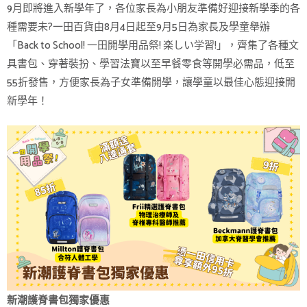
9月即將進入新學年了，各位家長為小朋友準備好迎接新學季的各
種需要未?一田百貨由8月4日起至9月5日為家長及學童舉辦
「Back to School! 一田開學用品祭! 楽しい学習!」，齊集了各種文
具書包、穿著裝扮、學習法寶以至早餐零食等開學必需品，低至
55折發售，方便家長為子女準備開學，讓學童以最佳心態迎接開
新學年！
新潮護脊書包獨家優惠