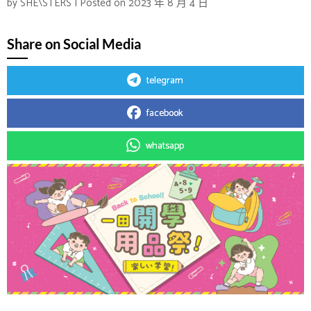
by
SHE\STERS
|
Posted on
2023 年 8 月 4 日
Share on Social Media
telegram
facebook
whatsapp