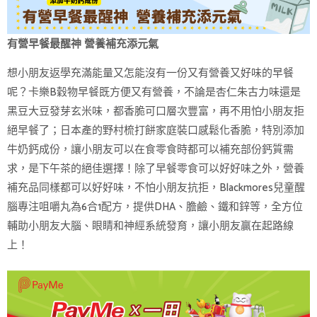
有營早餐最醒神 營養補充添元氣
想小朋友返學充滿能量又怎能沒有一份又有營養又好味的早餐
呢？卡樂B穀物早餐既方便又有營養，不論是杏仁朱古力味還是
黑豆大豆發芽玄米味，都香脆可口層次豐富，再不用怕小朋友拒
絕早餐了；日本產的野村梳打餅家庭裝口感鬆化香脆，特別添加
牛奶鈣成份，讓小朋友可以在食零食時都可以補充部份鈣質需
求，是下午茶的絕佳選擇！除了早餐零食可以好好味之外，營養
補充品同樣都可以好好味，不怕小朋友抗拒，Blackmores兒童醒
腦專注咀嚼丸為6合1配方，提供DHA、膽鹼、鐵和鋅等，全方位
輔助小朋友大腦、眼睛和神經系統發育，讓小朋友贏在起路線
上！