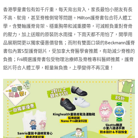
香港學童書包有如千斤重，每天背出背入，家長最怕小朋友有長
不高、駝背，甚至脊椎側彎等問題。Millton護脊書包合符人體工
學，含雙軸護脊背架、穩重胸帶和減重腰帶，可減輕負重對脊骨
的壓力，加上送贈的原裝防水雨擋，下雨天都不用怕了，開學用
品展期間更以獨家優惠價發售；而附有雙面口袋的Beckmann護脊
書包內置S型護脊鋁片，受加拿大脊醫學會推薦，有助減少脊椎的
負擔；Frii精選護脊書包受物理治療師及脊椎專科醫師推薦，護脊
鋁片符合人體工學，輕量無負擔，上學變得不再沉重！