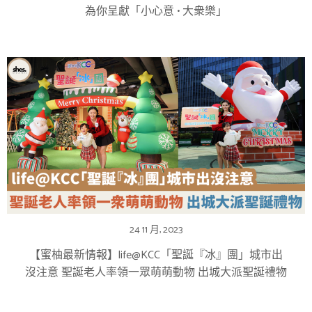
為你呈獻「小心意 • 大衆樂」
24 11 月, 2023
【蜜柚最新情報】life@KCC「聖誕『冰』團」城市出
沒注意 聖誕老人率領一眾萌萌動物 出城大派聖誕禮物