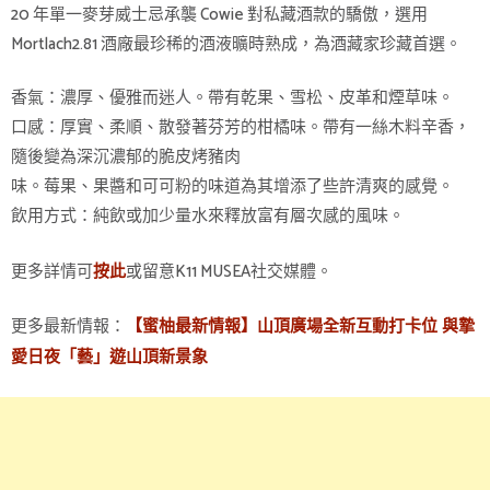
20 年單一麥芽威士忌承襲 Cowie 對私藏酒款的驕傲，選用
Mortlach2.81 酒廠最珍稀的酒液曠時熟成，為酒藏家珍藏首選。
香氣：濃厚、優雅而迷人。帶有乾果、雪松、皮革和煙草味。
口感：厚實、柔順、散發著芬芳的柑橘味。帶有一絲木料辛香，
隨後變為深沉濃郁的脆皮烤豬肉
味。莓果、果醬和可可粉的味道為其增添了些許清爽的感覺。
飲用方式：純飲或加少量水來釋放富有層次感的風味。
更多詳情可
或留意K11 MUSEA社交媒體。
按此
更多最新情報：
【蜜柚最新情報】山頂廣場全新互動打卡位 與摯
愛日夜「藝」遊山頂新景象