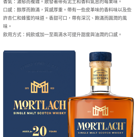
香氣：濃郁而複雜。散發著帶有泥土和香料氣息的莓果味。
口感：醇厚而飽滿，質感厚重。帶有一些皮革味的香料味以及些
許杏仁和蜂蜜的味道。香甜可口，帶有深沉、飽滿而圓潤的風
味。
飲用方式：純飲或加一至兩滴水可提升甜度與油潤的口感。