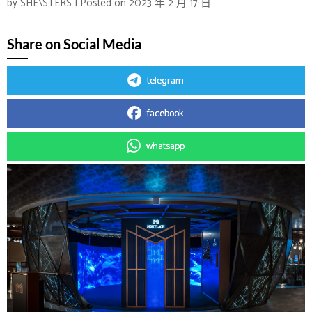
by
SHE\STERS
|
Posted on
2023 年 2 月 17 日
Share on Social Media
telegram
facebook
whatsapp