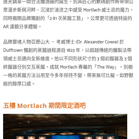
達夫鎮第一間合法釀酒廠的誕生。別具匠心的數碼創作將帶領公
眾漫步斯佩河畔、沉浸於湍流之中感受 Mortlach 威士忌的魔力，
同時揭開品牌獨創的「2.81 次蒸餾工藝」。公眾更可透過特設的
AR 濾鏡分享體驗。
品牌靈魂人物亞歷山大 ‧ 考威博士 (Dr. Alexander Cowie) 於
Dufftown 獨創的蒸餾過程源自 1823 年，以超越傳統的釀製法帶
領威士忌邁向全新維度。他以不同形狀尺寸的 3 個初餾器及 3 個
終餾器分別交互蒸餾，成就 Mortlach 專屬的「The Way」。別樹
一格的蒸餾方法沿用至今多年保持不變，帶來無可比擬，如野獸
般的醇厚口感。
五樓 Mortlach 期間限定酒吧