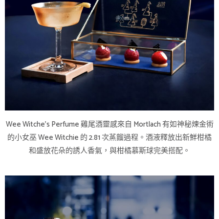
Wee Witche’s Perfume 雞尾酒靈感來自 Mortlach 有如神秘煉金術
的小女巫 Wee Witchie 的 2.81 次蒸餾過程。酒液釋放出新鮮柑橘
和盛放花朵的誘人香氣，與柑橘慕斯球完美搭配。