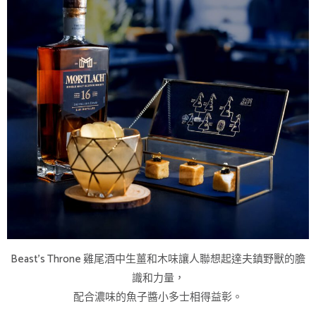
Beast’s Throne 雞尾酒中生薑和木味讓人聯想起達夫鎮野獸的膽
識和力量，
配合濃味的魚子醬小多士相得益彰。