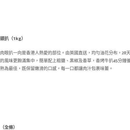
頭扒（1kg）
肉眼扒一向是香港人熱愛的部位。由英國直送，均勻油花分布，28
的風味更飽滿集中，簡單配上粗鹽、黑椒及香草，香烤牛扒45分鐘
成熟為最佳，既保留嫩滑的口感，每一口都讓肉汁包裹味蕾。
魚（全條）