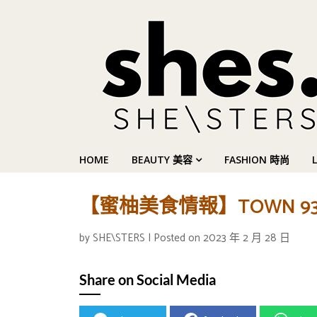
HOME
BEAUTY 美容
FASHION 時尚
【蜜柚美食情報】TOWN 
by
SHE\STERS
|
Posted on
2023 年 2 月 28 日
Share on Social Media