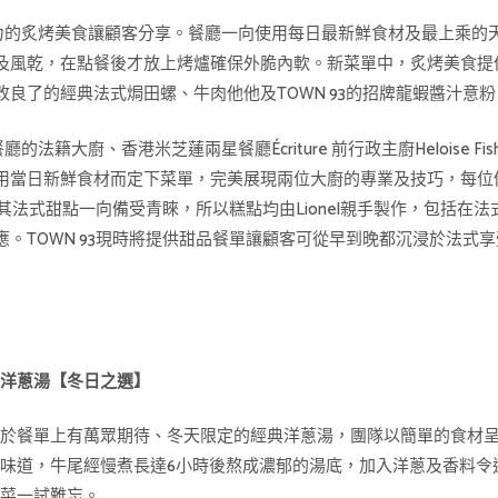
考功力的炙烤美食讓顧客分享。餐廳一向使用每日最新鮮食材及最上乘
及風乾，在點餐後才放上烤爐確保外脆內軟。新菜單中，炙烤美食提
良了的經典法式焗田螺、牛肉他他及TOWN 93的招牌龍蝦醬汁意粉
的法籍大廚、香港米芝蓮兩星餐廳Écriture 前行政主廚Heloise 
當日新鮮食材而定下菜單，完美展現兩位大廚的專業及技巧，每位價格
，其法式甜點一向備受青睞，所以糕點均由Lionel親手製作，包括
。TOWN 93現時將提供甜品餐單讓顧客可從早到晚都沉浸於法式
尾洋蔥湯【冬日之選】
現於餐單上有萬眾期待、冬天限定的經典洋蔥湯，團隊以簡單的食材
味道，牛尾經慢煮長達6小時後熬成濃郁的湯底，加入洋蔥及香料令
前菜一試難忘。