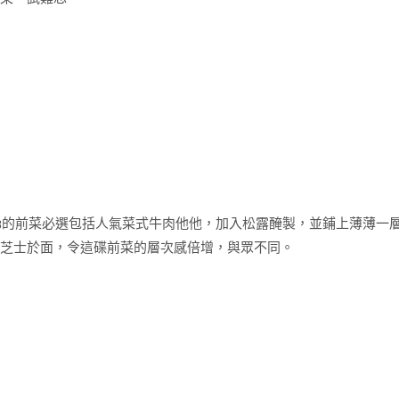
他
 93的前菜必選包括人氣菜式牛肉他他，加入松露醃製，並鋪上薄薄一層
提芝士於面，令這碟前菜的層次感倍增，與眾不同。