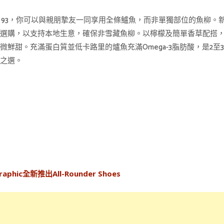
N 93，你可以與親朋摯友一同享用全條鱸魚，而非單獨部位的魚柳。
地選購，以支持本地生意，確保非雪藏魚柳。以檸檬及簡單香草配搭
微鮮甜。充滿蛋白質並低卡路里的爐魚充滿Omega-3脂肪酸，是2至
康之選。
phic全新推出All-Rounder Shoes