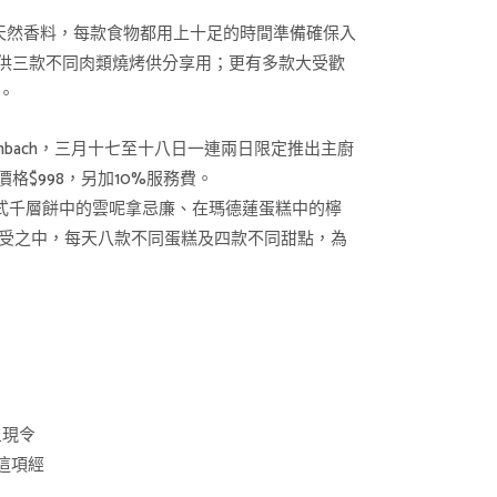
的天然香料，每款食物都用上十足的時間準備確保入
供三款不同肉類燒烤供分享用；更有多款大受歡
。
Fishbach，三月十七至十八日一連兩日限定推出主廚
$998，另加10%服務費。
在法式千層餅中的雲呢拿忌廉、在瑪德蓮蛋糕中的檸
享受之中，每天八款不同蛋糕及四款不同甜點，為
呈現令
這項經