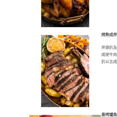
烤熟成斧
斧頭扒及
成使牛肉
扒以五
香烤爐