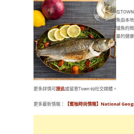
在TOW
魚由本
爐魚的微
量的健
更多詳情可
或留意Town 93社交媒體。
按此
更多最新情報：
【蜜柚時尚情報】National Geogra