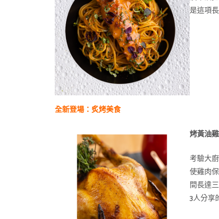
是這項
全新登場：炙烤美食
烤黃油
考驗大廚
使雞肉保
間長達三
3人分享