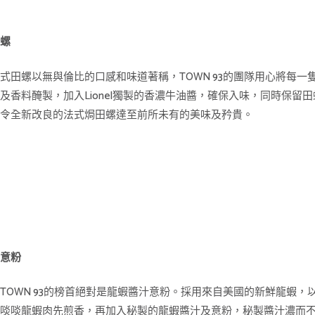
田螺
式田螺以無與倫比的口感和味道著稱，TOWN 93的團隊用心將每一
及香料醃製，加入Lionel獨製的香濃牛油醬，確保入味，同時保留
，令全新改良的法式焗田螺達至前所未有的美味及矜貴。
汁意粉
TOWN 93的榜首絕對是龍蝦醬汁意粉。採用來自美國的新鮮龍蝦，
把啖啖龍蝦肉先煎香，再加入秘製的龍蝦醬汁及意粉，秘製醬汁濃而