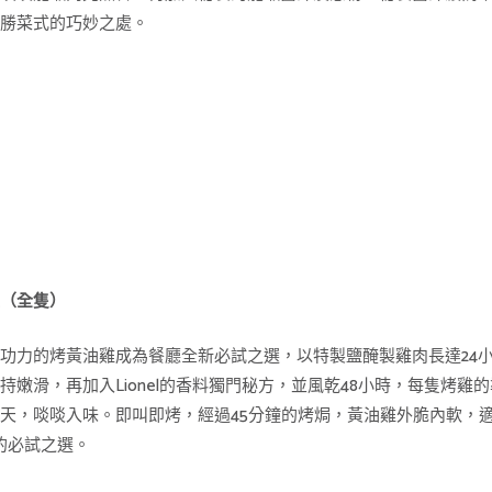
長勝菜式的巧妙之處。
雞（全隻）
功力的烤黃油雞成為餐廳全新必試之選，以特製鹽醃製雞肉長達24
持嫩滑，再加入Lionel的香料獨門秘方，並風乾48小時，每隻烤雞
天，啖啖入味。即叫即烤，經過45分鐘的烤焗，黃油雞外脆內軟，適
的必試之選。