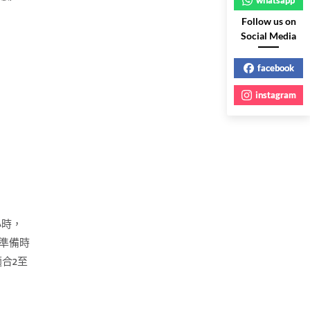
Follow us on
Social Media
facebook
instagram
Town 93
地點： 中環威靈
小時，
17-19號香港工
的準備時
樓
合2至
營業時間： 星期
三、四：10am –
6pm（最後落單