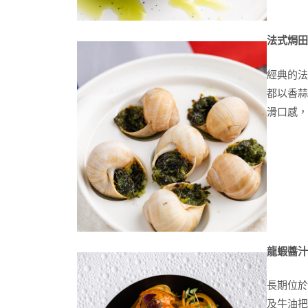
法式焗
經典的法
都以香蒜
滑口感
龍蝦醬
長期位於
及牛油