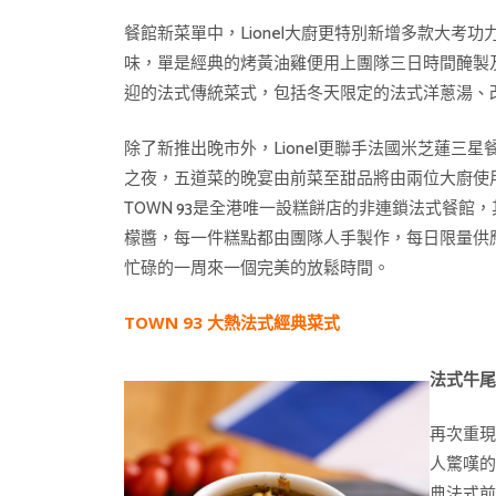
餐館新菜單中，Lionel大廚更特別新增多款大
味，單是經典的烤黃油雞便用上團隊三日時間醃製
迎的法式傳統菜式，包括冬天限定的法式洋蔥湯、改
除了新推出晚市外，Lionel更聯手法國米芝蓮三星餐廳
之夜，五道菜的晚宴由前菜至甜品將由兩位大廚使用
TOWN 93是全港唯一設糕餅店的非連鎖法式餐館
檬醬，每一件糕點都由團隊人手製作，每日限量供應
忙碌的一周來一個完美的放鬆時間。
TOWN 93 大熱法式經典菜式
法式牛
再次重
人驚嘆的
典法式