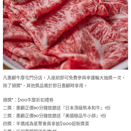
凡惠顧牛摩屯門分店，入座前即可免費參與幸運輪大抽獎一次，
除了頭獎*，其他獎品需於即日惠顧時享用。
頭獎*：$100牛摩折扣禮券
二獎：惠顧正價90分鐘放題送『日本頂級熊本和牛』1份
三獎：惠顧正價90分鐘放題送『美國極品牛小排』1份
四獎：半價成為星聚會員享逾$1200迎新獎賞