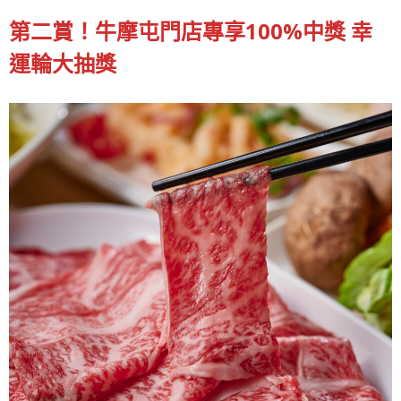
第二賞！牛摩屯門店專享100%中獎 幸
運輪大抽獎