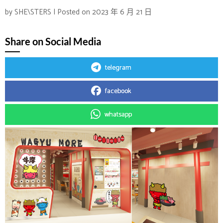
by
SHE\STERS
|
Posted on
2023 年 6 月 21 日
Share on Social Media
telegram
facebook
whatsapp