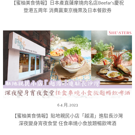
【蜜柚美食情報】日本產直薩摩燒肉名店Beefar’s慶祝
登港五周年 消費贏東京機票及日本餐飲券
6 4 月, 2023
【蜜柚美食情報】貼地親民小店「越湯」進駐長沙灣
深夜變身宵夜食堂 任食串燒小食放題暢飲啤酒