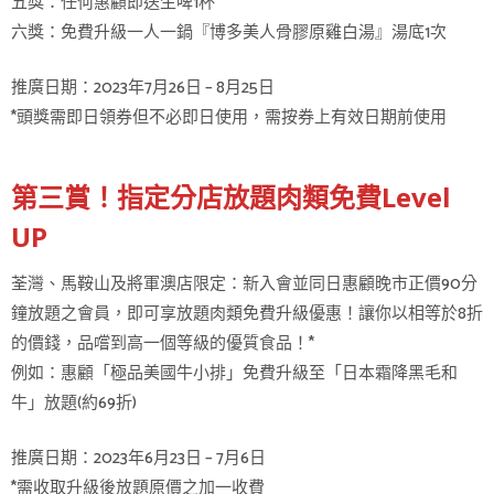
五獎：任何惠顧即送生啤1杯
六獎：免費升級一人一鍋『博多美人骨膠原雞白湯』湯底1次
推廣日期：2023年7月26日 – 8月25日
*頭獎需即日領券但不必即日使用，需按券上有效日期前使用
第三賞！指定分店放題肉類免費Level
UP
荃灣、馬鞍山及將軍澳店限定：新入會並同日惠顧晚市正價90分
鐘放題之會員，即可享放題肉類免費升級優惠！讓你以相等於8折
的價錢，品嚐到高一個等級的優質食品！*
例如：惠顧「極品美國牛小排」免費升級至「日本霜降黑毛和
牛」放題(約69折)
推廣日期：2023年6月23日 – 7月6日
*需收取升級後放題原價之加一收費