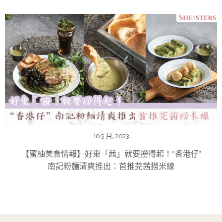
10 5 月, 2023
【蜜柚美食情報】好東「茜」就要撈得起！“香港仔”
南記粉麵清爽推出：首推芫茜撈米線