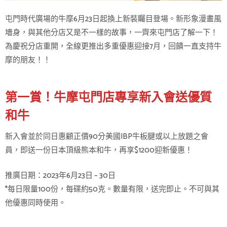
屯門時代廣場的牛摩6月23日起換上新裝矚目登場。新形象漫畫風
墻身，與其他分店又是不一樣的故事，一齊來屯門店了解一下！
為慶祝分店重開，全線更推出多重優惠迎接7月，回饋一直支持牛
摩的朋友！！
第一賞！牛摩屯門店專享新入會送優質
和牛
新入會並於同日惠顧正價90分美國IBP牛板腱或以上放題之會
員，即送一份日本頂級熊本和牛，再享$1200迎新優惠！
推廣日期：2023年6月23日 – 30日
*每日限量100份，每碟約50克。數量有限，送完即止。不可與其
他優惠同時使用。