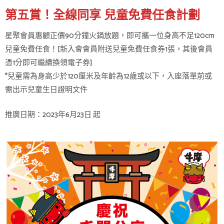
第五賞！全線同享 兒童免費任食計劃
星聚會員惠顧正價90分鐘火鍋放題，即可攜一位身高不足120cm
兒童免費任食！[新入會會員附送兒童免費任食券1張，其後會員
憑1分即可繼續換領電子券]
*兒童需為身高少於120厘米及年齡為12歲或以下，入座落單前或
需出示兒童生日證明文件
推廣日期：2023年6月23日 起