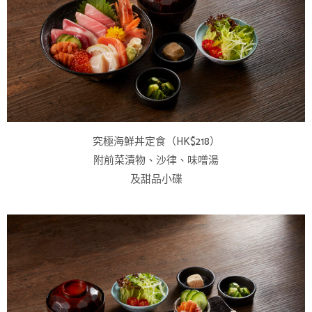
究極海鮮丼定食（HK$218）
附前菜漬物、沙律、味噌湯
及甜品小碟