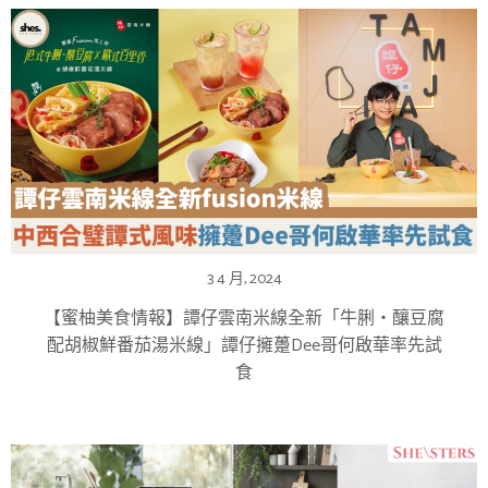
3 4 月, 2024
【蜜柚美食情報】譚仔雲南米線全新「牛脷‧釀豆腐
配胡椒鮮番茄湯米線」譚仔擁躉Dee哥何啟華率先試
食