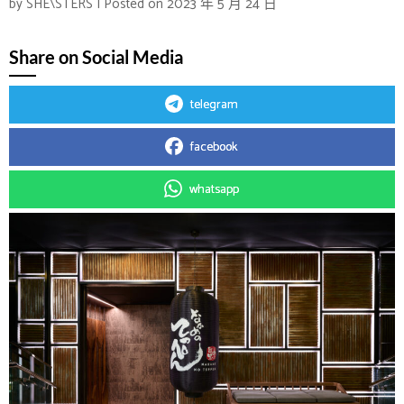
by
SHE\STERS
|
Posted on
2023 年 5 月 24 日
Share on Social Media
telegram
facebook
whatsapp