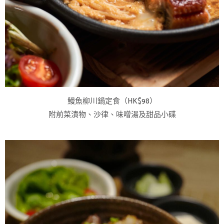
鰻魚柳川鍋定食（HK$98）
附前菜漬物、沙律、味噌湯及甜品小碟