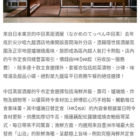
來自日本東京的中目黑居酒屋（なかめのてっぺん中目黑）去年
底於尖沙咀九龍酒店地庫開設首間海外分店，憑藉隱世居酒屋氛
圍及正宗地道爐端燒風味，旋即成為區內超人氣打卡熱點。店內
的午市定食同樣豐富吸引，價錢由HK$98起（另收加一服務
費），除多達十款主食選擇外，套餐亦包括前菜漬物、沙律、味
噌湯及甜品小碟，絕對是九龍區平日商務午餐的絕佳選擇！
中目黑居酒屋的午市定食選擇包括海鮮丼飯、壽司、爐端燒、炸
物及鍋物等，以優質時令食材加上師傅匠心巧手炮製，觸動每位
食客味蕾。其中爐端日替定食（HK$158）的內容會根據當日時令
食材更新，供應如厚切牛舌、燒蓮藕配松露鹽或燒杏鮑菇等菜
式，每日帶來不同驚喜；漁鮮方面，均選用來自豊洲市場最大批
發商「山治」的新鮮漁穫，呈獻極上旨味 — 例如究極海鮮丼定食