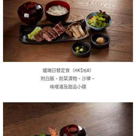
爐端日替定食（HK$158）
附白飯、前菜漬物、沙律、
味噌湯及甜品小碟