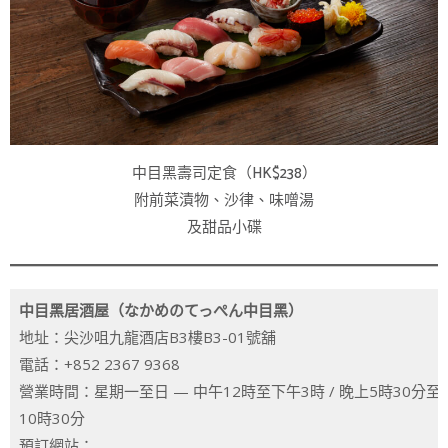
中目黑壽司定食（HK$238）
附前菜漬物、沙律、味噌湯
及甜品小碟
中目黑居酒屋（なかめのてっぺん中目黑）
地址：尖沙咀九龍酒店B3樓B3-01號舖
電話：+852 2367 9368
營業時間：星期一至日 — 中午12時至下午3時 / 晚上5時30分至
10時30分
預訂網站：