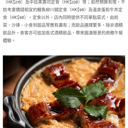
（HK$218）及中目黑壽司定食（HK$238）等；若然預算有限，不
妨考慮價錢相宜的鰻魚柳川鍋定食（HK$98）及温泉蛋和牛丼定
食（HK$98）。定食以外，店內同時提供不同單點菜式，由前
菜、沙律、小食到甜品等應有盡有；而飲品選擇繁多，除非酒精
飲品外，食客亦可追加各式酒精飲品，帶來圓滿愜意的商務午餐
體驗。