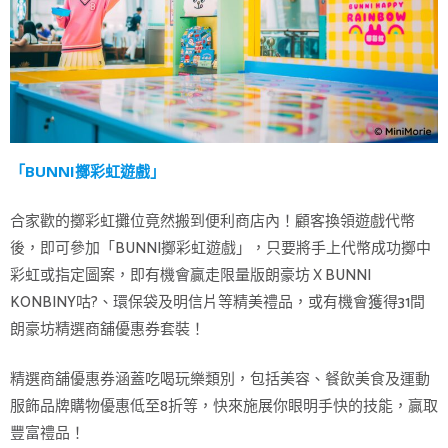
「BUNNI擲彩虹遊戲」
合家歡的擲彩虹攤位竟然搬到便利商店內！顧客換領遊戲代幣
後，即可參加「BUNNI擲彩虹遊戲」，只要將手上代幣成功擲中
彩虹或指定圖案，即有機會贏走限量版朗豪坊 X BUNNI
KONBINY咕?、環保袋及明信片等精美禮品，或有機會獲得31間
朗豪坊精選商舖優惠券套裝！
精選商舖優惠券涵蓋吃喝玩樂類別，包括美容、餐飲美食及運動
服飾品牌購物優惠低至8折等，快來施展你眼明手快的技能，贏取
豐富禮品！