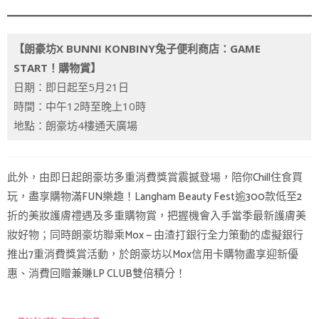
【朗豪坊X BUNNI KONBINY兔子便利商店：GAME
START！購物賞】
日期：即日起至5月21日
時間：中午12時至晚上10時
地點：朗豪坊4樓通天廣場
此外，由即日起朗豪坊多重消費獎賞震撼登場，陪你Chill住食買
玩，盡享購物滿FUN樂趣！Langham Beauty Fest逾300款低至2
折的美妝護膚禮遇及多重購物賞，把握機會入手當季最新護膚美
妝好物；同時朗豪坊聯乘Mox — 由渣打銀行全力策動的虛擬銀行
推出7重消費獎賞活動，於朗豪坊以Mox信用卡購物盡享迎新優
惠、消費回贈兼賺LP CLUB雙倍積分！