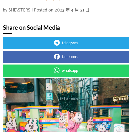
by
SHE\STERS
|
Posted on
2023 年 4 月 21 日
Share on Social Media
telegram
facebook
whatsapp