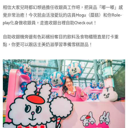
相信大家兒時都幻想過擔任收銀員工作吧，把貨品「嘟一嘟」感
覺非常治癒！今次就由活潑愛玩的店員Mogu（蘑菇）和你Role-
play化身做收銀員，走進收銀台裡自助Check out！
自助收銀機旁邊有色彩繽紛奪目的飲料及食物櫃簡直是打卡重
點，你更可以跟店主美奶滋學習準備雪糕甜品！