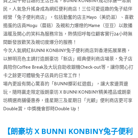
員之間千奇百趣的生活日常，BUNNI KONBINY成功俘虜一眾網
民，人氣急升搖身成為網紅便利商店！三位可愛逗趣的兔子結伴
經營「兔子便利商店」，包括勤奮的店主Mayo（美奶滋）、喜歡
搗蛋的店員Mogu（蘑菇）及親和力爆燈的Mame（豆豆）以散播
溫暖及開心的笑料為服務宗旨，熱情招呼每位顧客實行24小時無
間斷發放歡笑及親切度爆分的服務！
今次人氣網紅BUNNI KONBINY兔子便利商店到香港拓展業務，
以鮮明亮色主調打造朗豪坊「新店」經典便利商店場景，兔子店
員陪你Coffee Break及大玩自助收銀機Check-out等，讓你開心打
卡之餘更可體驗兔子店員的日常工作！
場內更設有開心驚喜的「BUNNI擲彩虹遊戲」，讓大家邊買邊
玩，隨時贏走限定版朗豪坊 X BUNNI KONBINY精美禮品或朗豪
坊精選商舖優惠券，逢星期三及星期日「光顧」便利商店更可享
Double賞，中獎機會即時Double Up！
【朗豪坊 X BUNNI KONBINY兔子便利