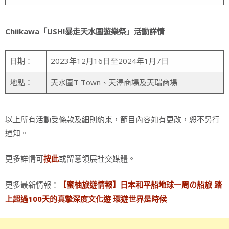
Chiikawa
「USH!暴走天水圍遊樂祭」活動詳情
日期：
2023年12月16日至2024年1月7日
地點：
天水圍T Town、天澤商場及天瑞商場
以上所有活動受條款及細則約束，節目內容如有更改，恕不另行
通知。
更多詳情可
或留意領展社交媒體。
按此
更多最新情報：
【蜜柚旅遊情報】日本和平船地球一周の船旅 踏
上超過100天的真摰深度文化遊 環遊世界是時候