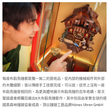
每座布穀鳥鐘都是獨一無二的藝術品，從內部的機械組件到外部
的木雕細節，皆以傳統手工技藝完成。可以說，這世上沒有一座
布穀鳥鐘是相同的。為更具體地展示布穀鳥鐘的百年奇蹟，是次
聖誕盛會將矚目展出8大布穀鳥鐘鉅作，其中包括由享譽全球的德
國黑森林鐘錶協會成員、頂尖鐘錶工藝品牌Hönes Uhren GmbH