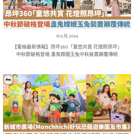
16 9 月, 2024
【蜜柚最新情報】昂坪360「童悠共賞 花燈照昂坪」
中秋節破格登場 盞鬼嫦娥玉兔中秋裝置顛覆傳統