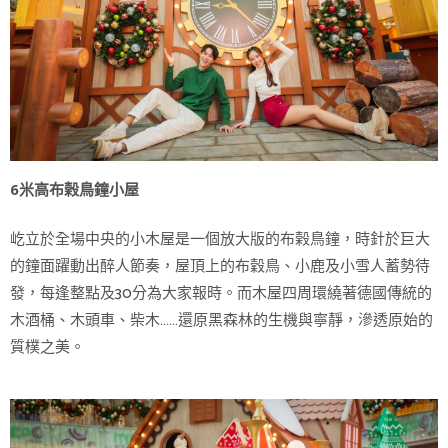
6米高布榖鳥鐘小屋
屹立於全場中央的小木屋是一個放大版的布榖鳥鐘，時針於巨大
的鐘面躍動出醉人節奏，屋頂上的布穀鳥、小鹿及小雪人蓄勢待
發，每逢整點及30分為大家報時。而木屋四周環繞著德國傳統的
木酒桶、木頭車、柴木……還原黑森林的生機與寧靜，滲透原始的
質樸之美。