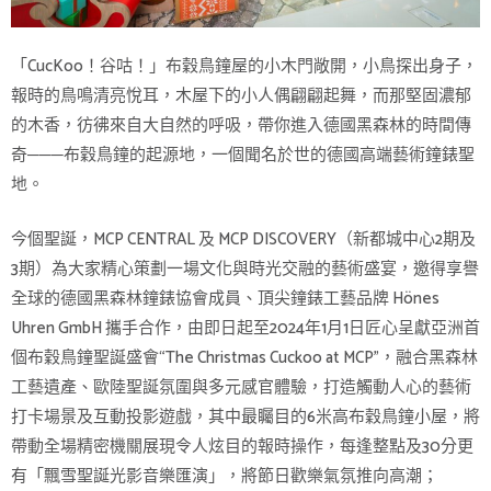
「CucKoo！谷咕！」布穀鳥鐘屋的小木門敞開，小鳥探出身子，
報時的鳥鳴清亮悅耳，木屋下的小人偶翩翩起舞，而那堅固濃郁
的木香，彷彿來自大自然的呼吸，帶你進入德國黑森林的時間傳
奇───布穀鳥鐘的起源地，一個聞名於世的德國高端藝術鐘錶聖
地。
今個聖誕，MCP CENTRAL 及 MCP DISCOVERY（新都城中心2期及
3期）為大家精心策劃一場文化與時光交融的藝術盛宴，邀得享譽
全球的德國黑森林鐘錶協會成員、頂尖鐘錶工藝品牌 Hönes
Uhren GmbH 攜手合作，由即日起至2024年1月1日匠心呈獻亞洲首
個布穀鳥鐘聖誕盛會“The Christmas Cuckoo at MCP”，融合黑森林
工藝遺產、歐陸聖誕氛圍與多元感官體驗，打造觸動人心的藝術
打卡場景及互動投影遊戲，其中最矚目的6米高布穀鳥鐘小屋，將
帶動全場精密機關展現令人炫目的報時操作，每逢整點及30分更
有「飄雪聖誕光影音樂匯演」，將節日歡樂氣氛推向高潮；