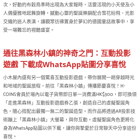
次，好動的布穀鳥準時出現為大家報時，活靈活現的小天使及小
人偶優雅地起舞旋轉，撼動心靈的聖誕樂韻配合雪花紛飛、光影
交織的迷人表演，讓觀眾彷彿置身於夢幻的德國童話故事中，享
受一場難忘的視聽盛宴。
通往黑森林小鎮的神奇之門：互動投影
遊戲 下載成WhatsApp貼圖分享喜悅
小木屋內還有另一個驚喜互動投影遊戲，帶你展開一趟穿越時光
和地域的聖誕旅程，前往「黑森林小鎮」傳播節慶喜悅！H･
COINS會員於場內以電子貨幣即日單一消費滿HK$300，即可換領
「走進黑森林」互動投影遊戲券乙張，創造自己的虛擬聖誕角
色，隨心搭配出最獨一無二的聖誕造型。而作品將透過AR投影技
術蹦上「黑森林小鎮」大螢幕，與你互動。虛擬聖誕角色更將化
身為WhatsApp貼圖以供下載，讓你與摯愛於日常聊天中分享這份
喜悅。