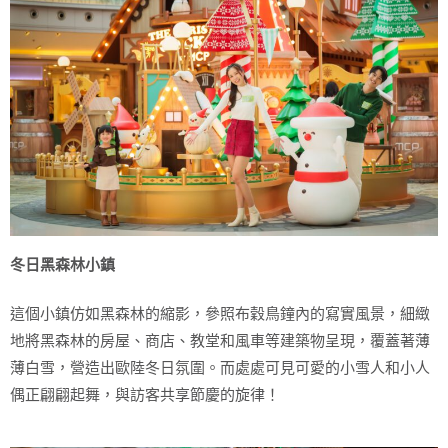
冬日黑森林小鎮
這個小鎮仿如黑森林的縮影，參照布穀鳥鐘內的寫實風景，細緻
地將黑森林的房屋、商店、教堂和風車等建築物呈現，覆蓋著薄
薄白雪，營造出歐陸冬日氛圍。而處處可見可愛的小雪人和小人
偶正翩翩起舞，與訪客共享節慶的旋律！