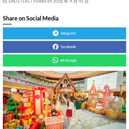
by
SHE\STERS
|
Posted on
2023 年 11 月 10 日
Share on Social Media
telegram
facebook
whatsapp