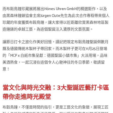
而布榖鳥鐘珍藏展將展出Hönes Uhren GmbH的精選鉅作，以及
由黑森林鐘錶協會主席Jürgen Clute先生為此次合作專程帶來個人
珍藏的年度獲獎布榖鳥鐘，讓大家得以近距離欣賞黑森林地區製
造鐘錶的卓越工藝，為這個聖誕注入濃厚的文藝氛圍。
讓節日打卡之旅化作美好回憶，謹記把限定布榖鳥鐘聖誕倒數月
曆及德國傳統木製杯子帶回家。而木製杯子更可在11月25日登場
的「MCP x 白紙市集呈獻：德國聖誕小鎮市集」大派用場，品味
美酒熱食，一起沉浸在這個令人心馳神往的冬日季節，敬請留
意！
當文化與時光交融：3大聖誕匠藝打卡區
帶你走進時光殿堂
布穀鳥鐘，不僅是時間的指引，更是工藝文化的象徵，展現工匠