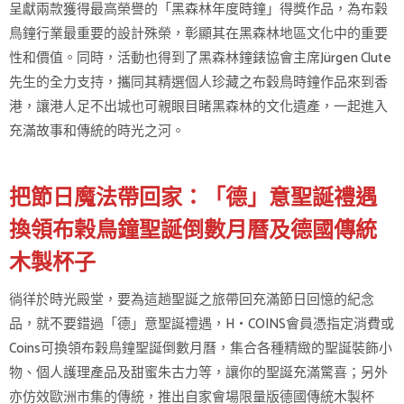
呈獻兩款獲得最高榮譽的「黑森林年度時鐘」得獎作品，為布榖
鳥鐘行業最重要的設計殊榮，彰顯其在黑森林地區文化中的重要
性和價值。同時，活動也得到了黑森林鐘錶協會主席Jürgen Clute
先生的全力支持，攜同其精選個人珍藏之布穀鳥時鐘作品來到香
港，讓港人足不出城也可親眼目睹黑森林的文化遺產，一起進入
充滿故事和傳統的時光之河。
把節日魔法帶回家：「德」意聖誕禮遇
換領布榖鳥鐘聖誕倒數月曆及德國傳統
木製杯子
徜徉於時光殿堂，要為這趟聖誕之旅帶回充滿節日回憶的紀念
品，就不要錯過「德」意聖誕禮遇，H‧COINS會員憑指定消費或
Coins可換領布榖鳥鐘聖誕倒數月曆，集合各種精緻的聖誕裝飾小
物、個人護理產品及甜蜜朱古力等，讓你的聖誕充滿驚喜；另外
亦仿效歐洲市集的傳統，推出自家會場限量版德國傳統木製杯