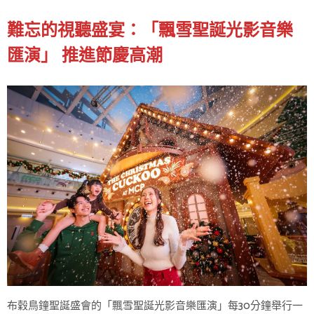
難忘的視聽盛宴：「飄雪聖誕光影音樂
匯演」 推進節慶高潮
布穀鳥鐘聖誕盛會的「飄雪聖誕光影音樂匯演」每30分鐘舉行一