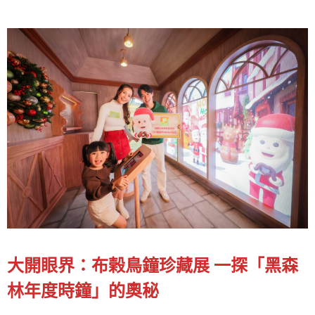
大開眼界：布榖鳥鐘珍藏展 一探「黑森
林年度時鐘」的奧秘