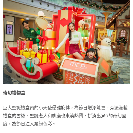
奇幻禮物盒
巨大聖誕禮盒內的小天使優雅旋轉，為節日增添驚喜。旁邊滿載
禮盒的雪橇、聖誕老人和馴鹿也來湊熱鬧，拼湊出360的奇幻國
度，為節日注入繽紛色彩。