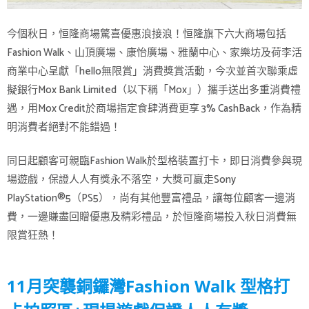
今個秋日，恒隆商場驚喜優惠浪接浪！恒隆旗下六大商場包括
Fashion Walk、山頂廣場、康怡廣場、雅蘭中心、家樂坊及荷李活
商業中心呈獻「hello無限賞」消費獎賞活動，今次並首次聯乘虛
擬銀行Mox Bank Limited（以下稱「Mox」）攜手送出多重消費禮
遇，用Mox Credit於商場指定食肆消費更享 3% CashBack，作為精
明消費者絕對不能錯過！
同日起顧客可親臨Fashion Walk於型格裝置打卡，即日消費參與現
場遊戲，保證人人有獎永不落空，大獎可贏走Sony
PlayStation®5（PS5），尚有其他豐富禮品，讓每位顧客一邊消
費，一邊賺盡回贈優惠及精彩禮品，於恒隆商場投入秋日消費無
限賞狂熱！
11月突襲銅鑼灣Fashion Walk 型格打