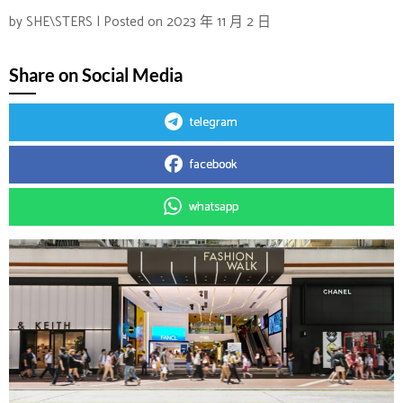
by
SHE\STERS
|
Posted on
2023 年 11 月 2 日
Share on Social Media
telegram
facebook
whatsapp