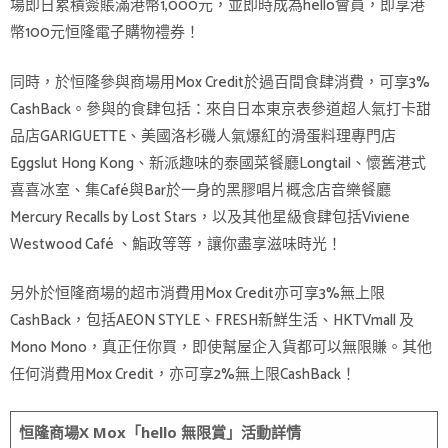
場即日累積簽賬滿港幣1,000元，並即時成為hello會員，即享港
幣100元恒隆電子購物禮券！
同時，於恒隆參與商場用Mox Credit於過百間食肆消費，可享3%
CashBack。參與的食肆包括：來自日本東京表參道超人氣打卡甜
品店GARIGUETTE、美國洛杉磯人氣爆紅的滑蛋料理專門店
Eggslut Hong Kong、新派趣味的泰國菜餐廳Longtail、懷舊港式
喜喜冰室、集Café與Bar於一身的黑膠唱片概念店音樂餐廳
Mercury Recalls by Lost Stars，以及其他星級食肆包括Viviene
Westwood Café 、鮨政等等，讓你盡享滋味時光！
另外於恒隆商場的超市消費用Mox Credit亦可享3%無上限
CashBack，包括AEON STYLE、FRESH新鮮生活、HKTVmall 及
Mono Mono，真正任你買，即使幫屋企入貨都可以無限賺。其他
任何消費用Mox Credit，亦可享2%無上限CashBack！
恒隆商場X Mox「hello 無限賞」活動詳情