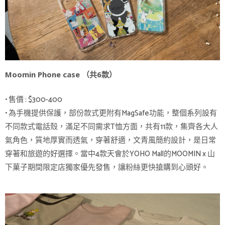
Moomin Phone case （共6款）
• 售價 : $300-400
• 為手機提供保護，部份款式更附有MagSafe功能，整個系列設有
不同款式電話殼，滿足不同需求T恤方面，共有11款，集齊各大人
氣角色，質地厚實而透氣，穿著舒適，文青風簡約設計，是日常
穿著和旅遊的好選擇。當中4款天會於YOHO Mall的MOOMIN x 山
下菓子期間限定店獨家優先發售，讓粉絲更快搶購到心頭好。