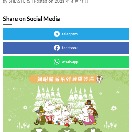
by
SHE\STERS
|
Posted on
2023 年 4 月 11 日
Share on Social Media
telegram
facebook
whatsapp