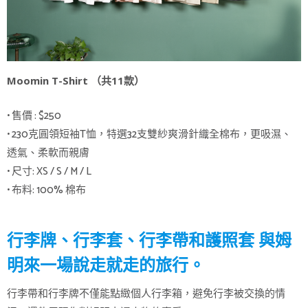
Moomin T-Shirt （共11款）
• 售價 : $250
• 230克圓領短袖T恤，特選32支雙紗爽滑針織全棉布，更吸濕、
透氣、柔軟而親膚
• 尺寸: XS / S / M / L
• 布料: 100% 棉布
行李牌、行李套、行李帶和護照套 與姆
明來一場說走就走的旅行。
行李帶和行李牌不僅能點緻個人行李箱，避免行李被交換的情