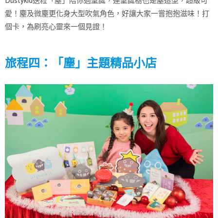
Dustykid送粒「塵」陪你過聖誕，連聖誕樹也是塵造型，超級可
愛！塵及微塵更化身大型吹氣角色，好讓大家一嘗抱抱滋味！打
個卡，為刷亮心靈來一個見證！
旅程四：「塵」主題精品小店