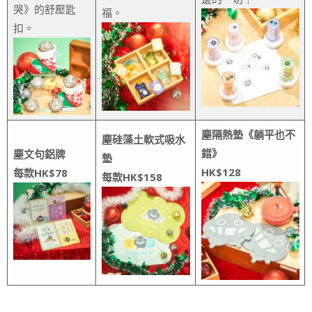
哭》的舒壓匙
福。
扣。
塵隔熱墊《躺平也不
塵硅藻土軟式吸水
錯》
塵文句鋁牌
墊
HK$128
每款HK$78
每款HK$158