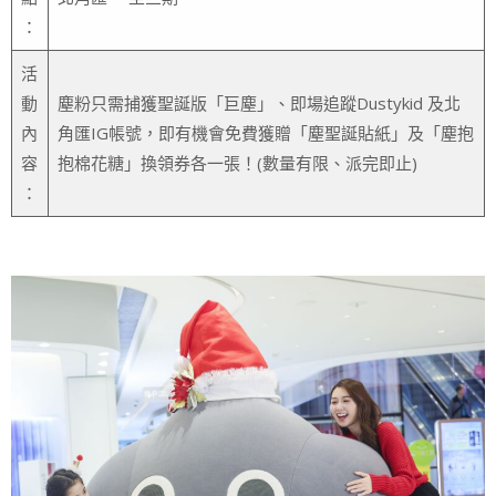
：
活
動
塵粉只需捕獲聖誕版「巨塵」、即場追蹤Dustykid 及北
內
角匯IG帳號，即有機會免費獲贈「塵聖誕貼紙」及「塵抱
容
抱棉花糖」換領券各一張！(數量有限、派完即止)
：