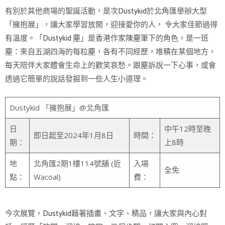
有別於其他商場的聖誕活動，是次Dustykid於北角匯舉辦大型
「擁抱展」，讓大家學習放開，迎接愛你的人， 令大家佳節過得
有溫度。「Dustykid 塵」是香港作家陳塵筆下的角色，是一班
塵：來自五湖四海的每粒塵，各有不同經歷，堆積在某個地方，
每天陪伴大家體會生命上的歡笑哀愁。跟塵訴說一下心事，或會
透過它簡單的說話發掘到一些人生小道理。
Dustykid 「擁抱展」@北角匯
日
中午12時至晚
即日起至2024年1月8日
時間：
期：
上8時
地
北角匯2期1樓114號舖 (近
入場
全免
點：
Wacoal)
費：
今次展覽，Dustykid藉著插畫、文字、精品，讓大家與內心對