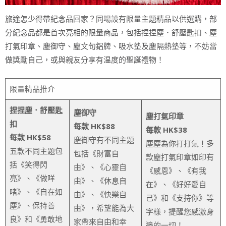
旅途怎少得帶紀念品回家？同場設有限量主題精品以供選購，部
分紀念品都是首次亮相的限量商品，包括捏捏塵．舒壓匙扣、塵
打氣印章、塵御守、塵文句鋁牌、吸水墊及塵隔熱墊等，不妨當
做獎勵自己，或與親友分享有温度的聖誕禮物！
限量精品推介
捏捏塵．舒壓匙
塵御守
塵打氣印章
扣
每款 HK$88
每款 HK$38
每款 HK$58
塵御守有不同主題
塵塵為你打打氣！多
五款不同主題包
包括《財富自
款塵打氣印章如印有
括《笑得閃
由》、《心靈自
《感恩》、《有我
亮》、《做咩
由》、《休息自
在》、《好好愛自
啫》、《自在如
由》、《快樂自
己》和《支持你》等
塵》、保持善
由》，希望能為大
字樣，提醒您感激身
良》和《勇敢地
家帶來自由和幸
邊的一切！