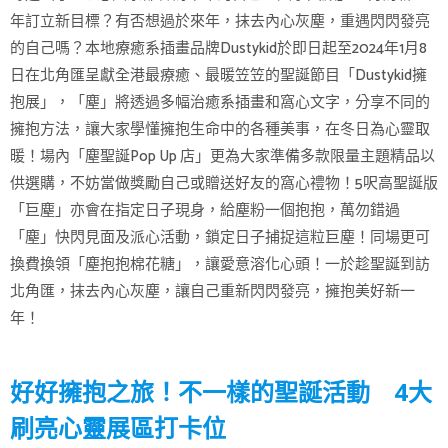
年訂立新目標？有否想過於來年，抹去內心灰塵，重遇閃閃發亮
的自己嗎？本地療癒系插畫品牌Dustykid於即日起至2024年1月8
日在北角匯呈獻全港最療癒、最暖笠笠的聖誕節目「Dustykid擁
抱展」，「塵」將透過多幅治癒系插畫和窩心文字，分享不同的
擁抱方法，讓大家學懂擁抱生命中的各種美事，在冬日為心靈取
暖！場內「塵聖誕Pop Up 店」更為大家準備多款限量主題精品以
供選購，不妨當做獎勵自己或贈送好友的窩心禮物！5呎高聖誕版
「巨塵」亦會在指定日子現身，給塵粉一個抱抱，萬勿錯過
「塵」快閃見面及派心活動，鎖定日子捕捉這粒巨塵！同場更可
換費換領「塵抱抱棉花糖」，讓愛意溶化心頭！一於趁聖誕到訪
北角匯，抹去內心灰塵，讓自己重新閃閃發亮，擁抱美好新一
年！
好好擁抱之旅！不一樣的聖誕活動 4大
刷亮心靈展區打卡位