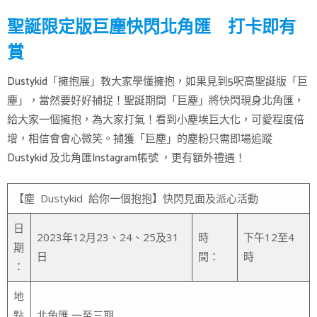
聖誕限定版巨塵快閃北角匯 打卡即有
賞
Dustykid「擁抱展」教大家學懂擁抱，如果見到5呎高聖誕版「巨
塵」，當然要好好捕捉！聖誕期間「巨塵」將快閃現身北角匯，
給大家一個擁抱，為大家打氣！看到小塵埃巨大化，可愛程度倍
增，相信會會心微笑。捕獲「巨塵」的塵粉只需即場追蹤
Dustykid 及北角匯Instagram帳號 ，更有額外禮遇！
【塵 Dustykid 給你一個抱抱】快閃見面及派心活動
日
2023年12月23、24、25及31
時
下午12至4
期
日
間：
時
：
地
點
北角匯 一至三期