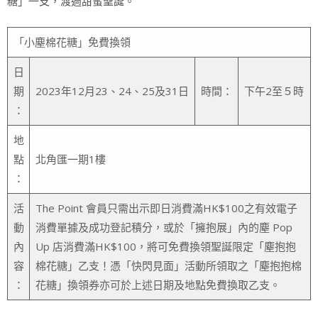
糖」一支，渡過甜蜜聖誕。
「小塵棉花糖」免費換領
日
期
2023年12月23、24、25及31日
時間：
下午2至５時
：
地
點
北角匯一期1樓
：
活
The Point 會員只需出示即日消費滿HK$100之有效電子
動
消費單據及成功登記積分，或於「擁抱展」內的塵 Pop
內
Up 店消費滿HK$100，將可免費換領聖誕限定「塵抱抱
容
棉花糖」乙支！憑「快閃見面」活動所領取之「塵抱抱棉
：
花糖」換領券亦可於上述日期及地點免費換取乙支。