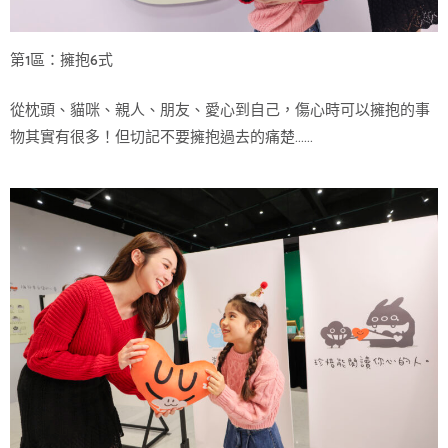
第1區：擁抱6式
從枕頭、貓咪、親人、朋友、愛心到自己，傷心時可以擁抱的事
物其實有很多！但切記不要擁抱過去的痛楚……