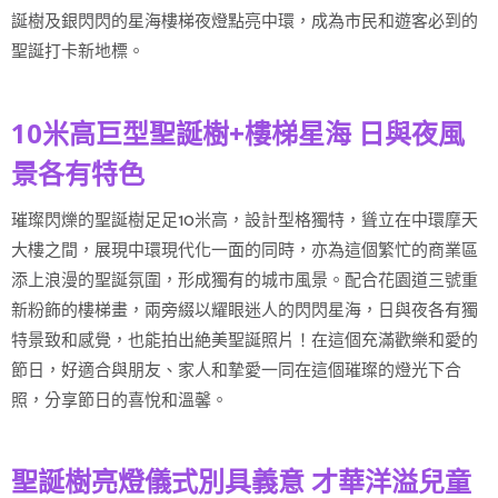
誕樹及銀閃閃的星海樓梯夜燈點亮中環，成為市民和遊客必到的
聖誕打卡新地標。
10米高巨型聖誕樹+樓梯星海 日與夜風
景各有特色
璀璨閃爍的聖誕樹足足10米高，設計型格獨特，聳立在中環摩天
大樓之間，展現中環現代化一面的同時，亦為這個繁忙的商業區
添上浪漫的聖誕氛圍，形成獨有的城市風景。配合花園道三號重
新粉飾的樓梯畫，兩旁綴以耀眼迷人的閃閃星海，日與夜各有獨
特景致和感覺，也能拍出絶美聖誕照片！在這個充滿歡樂和愛的
節日，好適合與朋友、家人和摯愛一同在這個璀璨的燈光下合
照，分享節日的喜悅和溫馨。
聖誕樹亮燈儀式別具義意 才華洋溢兒童