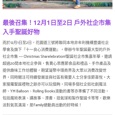
最後召集！12月1日至2日 戶外社企市集
入手聖誕好物
而於12月1日至2日，花園道三號將聯同本地非牟利機構豐盛社企
學會及旗下『十一良心消費運動』，舉辦今年聖誕最大型的戶外
社企市集 —— Christmas Sharelebration!聖誕社企市集嘉年華，邀請
超過20間本地社企參與，售賣心思應節食品和禮品、手作產品及
提供趣味工作坊體驗，期望凝聚中環商界及大眾以消費改變世
界，同時關注可持續發展並與社區有需要人士分享佳節喜悅。大
家搜羅聖誕禮物之餘亦可以玩個夠，同場多個社企如社創魔法
師、YM Balloon、Rolling Books滾動的書等亦準備了不同活動，
包括魔術表演、講故事、漂書、扭氣球和製作聖誕卡等等，歡樂
派對氣氛滿瀉，是Family總動員出動的好時候！