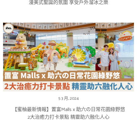
漫美式聖誕的氛圍 享受戶外溜冰之樂
5 3 月, 2024
【蜜柚最新情報】置富Malls x 助六の日常花園綠野悠
2大治癒力打卡景點 精靈助六融化人心