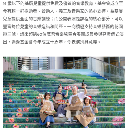
16 歲以下的基層兒童提供免費及優質的音樂教育，基金會成立至
今有賴一群捐助者、贊助人、義工及音樂家的熱心支持，為基層
兒童提供全面的音樂訓練；而公開表演是課程的核心部分，可以
豐富每位兒童的音樂造詣和閲歷。一向積極支持音樂藝術的花園
道三號，請來超過60位鷹君音樂兒童合奏團成員參與亮燈儀式演
出，適逢基金會今年成立十周年，令表演別具意義。