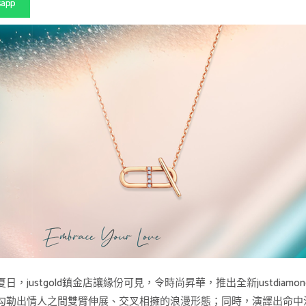
sapp
tgold鎮金店讓緣份可見，令時尚昇華，推出全新justdiamond「E
勾勒出情人之間雙臂伸展、交叉相擁的浪漫形態；同時，演譯出命中