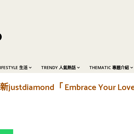
LIFESTYLE 生活
TRENDY 人氣熱話
THEMATIC 專題介紹
diamond「 Embrace Your Lo