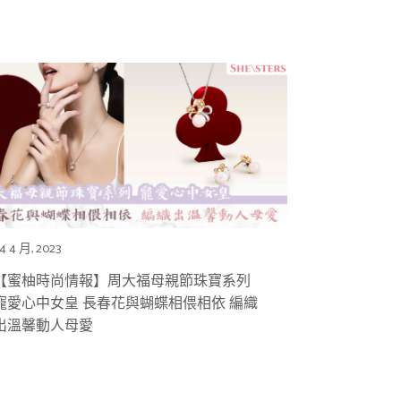
4 4 月, 2023
【蜜柚時尚情報】周大福母親節珠寶系列
寵愛心中女皇 長春花與蝴蝶相偎相依 編織
出溫馨動人母愛