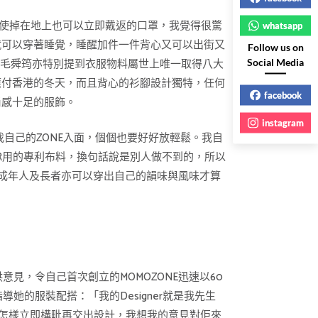
性，即使掉在地上也可以立即戴返的口罩，我覺得很驚
whatsapp
裝，就可以穿著睡覺，睡醒加件一件背心又可以出街又
Follow us on
Social Media
裝，毛舜筠亦特別提到衣服物料屬世上唯一取得八大
已足夠應付香港的冬天，而且背心的衫腳設計獨特，任何
facebook
尚感十足的服飾。
instagram
在我自己的ZONE入面，個個也要好好放輕鬆。我自
ER用的專利布料，換句話說是別人做不到的，所以
成年人及長者亦可以穿出自己的韻味與風味才算
見，令自己首次創立的MOMOZONE迅速以60
的服裝配搭：「我的Designer就是我先生
知道怎樣立即構毗再交出設計，我想我的意見對佢來