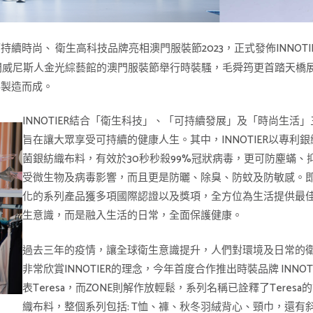
可持續時尚、 衛生高科技品牌亮相澳門服裝節2023，正式發佈INNO
假澳門威尼斯人金光綜藝館的澳門服裝節舉行時裝騷，毛舜筠更首踏天
料製造而成。
INNOTIER結合「衛生科技」、「可持續發展」及「時尚生
旨在讓大眾享受可持續的健康人生。其中，INNOTIER以專利銀織
菌銀紡織布料，有效於30秒秒殺99%冠狀病毒，更可防塵蟎
受微生物及病毒影響，而且更是防曬、除臭、防蚊及防敏感。即
化的系列產品獲多項國際認證以及獎項，全方位為生活提供最
生意識，而是融入生活的日常，全面保護健康。
過去三年的疫情，讓全球衛生意識提升，人們對環境及日常的
非常欣賞INNOTIER的理念，今年首度合作推出時裝品牌 INNOTI
表Teresa，而ZONE則解作放輕鬆，系列名稱已詮釋了Ter
織布料，整個系列包括: T恤、褲、秋冬羽絨背心、頸巾，還有