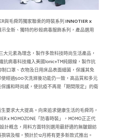
TIER與毛舜筠獨家聯乘的時裝系列
INNOTIER x
橋展示全新、獨特的秒殺病毒服飾系列，產品選用
活」三大元素為理念，製作多款科技時尚生活產品，
抗病毒科技織入美國Ionic+TM️純銀線，製作抗
、抑制口罩、衣物及日用床品表面細菌，保護其免
使經過500次洗滌後功能仍一致，高品質和多元
佳保護和時尚感，使抗疫不再是「期間限定」的衛
衛生要求大大提高。向來追求健康生活的毛舜筠，
ER x MOMOZONE「防毒時裝」，MOMO正正代
esa的設計概念，用料方面特別選用最舒適的無皺銀紡
斜孭袋及帽，預計於12月將有更多新款式推出。