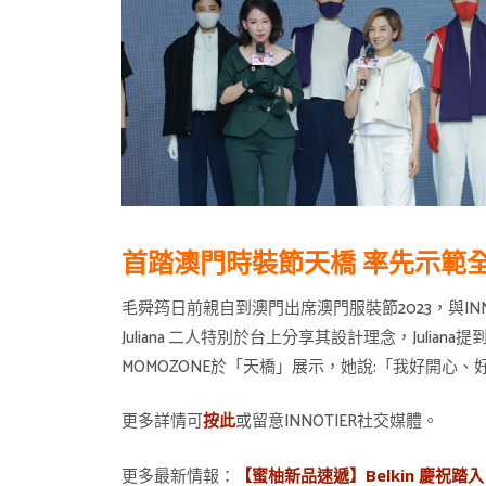
首踏澳門時裝節天橋 率先示範
毛舜筠日前親自到澳門出席澳門服裝節2023，與INNOTI
Juliana 二人特別於台上分享其設計理念，Jul
MOMOZONE於「天橋」展示，她說:「我好開心
更多詳情可
或留意INNOTIER社交媒體。
按此
更多最新情報：
【蜜柚新品速遞】Belkin 慶祝踏