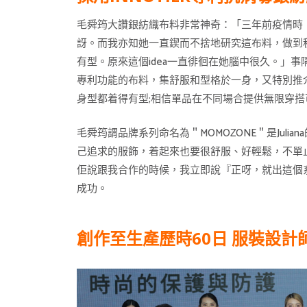
毛舜筠大讚銀紡織布料非常神奇：「三年前疫情時，我
訝。而我亦知她一直鍥而不捨地研究這布料，做到秒殺
有型。原來這個idea一直徘徊在她腦中很久。」
專利功能的布料，集舒服和型格於一身，又特別推介 I
身型都着得有型;相信單品在不同場合提供無限穿搭
毛舜筠謂品牌系列命名為＂MOMOZONE＂是Jul
己追求的服飾，着起來也要很舒服、好輕鬆，不單止
佢說跟我合作的時候，我立即說『正呀，就出這個
成功。
創作至生產歷時60日 服裝設