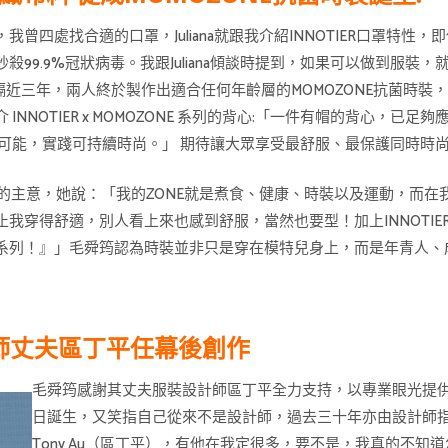
曾四處找合適的口罩，Juliana就跟我介紹INNOTIER口罩特
99.9%冠狀病毒。我跟Juliana傾談時提到，如果可以做到服
事隔近三年，兩人終於製作出適合任何年齡層的MOMOZONE抗菌時
NNOTIER x MOMOZONE 系列的背心:「一件有帽的背心，
可能，實踐可持續時尚。」 期待讓大眾享受最舒服、最保護同時時
iana的主意，她說：「我的ZONE就是煮食、健康、時裝以及運動，而
我穿得舒適，別人看上來也感到舒服，當然也要型！加上INNOTI
系列！』」毛舜筠認為時裝並非只是穿在模特兒身上，而是年青人、
計師丈夫區丁平任幕後創作
毛舜筠感謝其丈夫服裝設計師區丁平全力支持，以專業眼光提供意
日誕生，又笑指自己從來不是設計師，過去三十年亦由設計師指導她
Tony Au（區丁平），有他在我定很多，要不是，我真的不