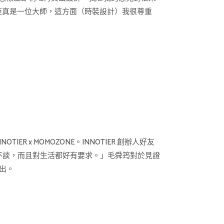
佢真是一位大師，這方面（時裝設計）我很尊重
ER x MOMOZONE。INNOTIER 創辦人好友
家無所不談，而且對生活都好有要求。」毛舜筠對於見證
推出。