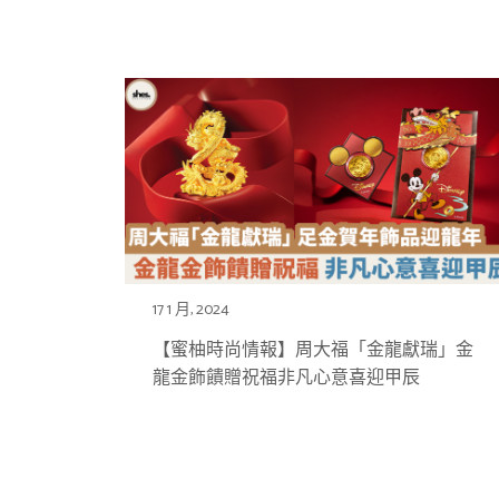
17 1 月, 2024
【蜜柚時尚情報】周大福「金龍獻瑞」金
龍金飾饋贈祝福非凡心意喜迎甲辰