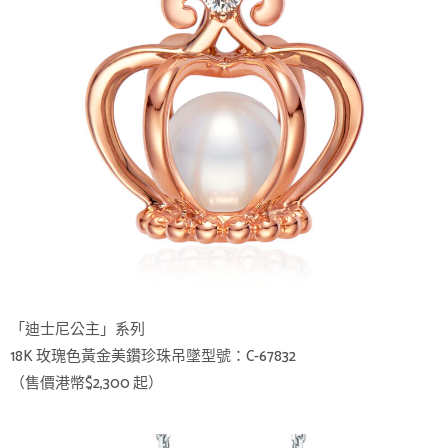
「迪士尼公主」系列
18K 玫瑰色黃金美鑽珍珠吊墜型號：C-67832
（售價港幣$2,300 起）