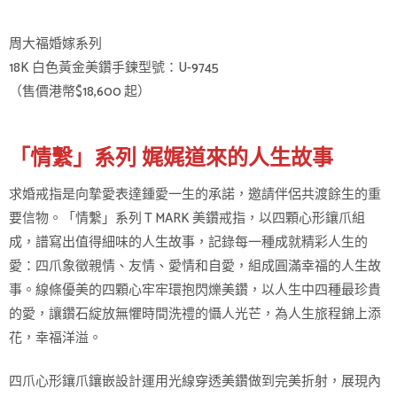
周大福婚嫁系列
18K 白色黃金美鑽手鍊型號：U-9745
（售價港幣$18,600 起）
「情繫」系列 娓娓道來的人生故事
求婚戒指是向摯愛表達鍾愛一生的承諾，邀請伴侶共渡餘生的重
要信物。「情繫」系列 T MARK 美鑽戒指，以四顆心形鑲爪組
成，譜寫出值得細味的人生故事，記錄每一種成就精彩人生的
愛：四爪象徵親情、友情、愛情和自愛，組成圓滿幸福的人生故
事。線條優美的四顆心牢牢環抱閃爍美鑽，以人生中四種最珍貴
的愛，讓鑽石綻放無懼時間洗禮的懾人光芒，為人生旅程錦上添
花，幸福洋溢。
四爪心形鑲爪鑲嵌設計運用光線穿透美鑽做到完美折射，展現內