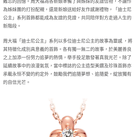
難忘的回憶。周大福為各新娘準備了與姊妹的友誼信物，不論作
為姊妹團的打扮配襯，還是新娘送給好友作感謝禮物，「迪士尼
公主」系列首飾都能成為友誼的見證，共同陪伴對方走過人生的
新階段。
周大福「迪士尼公主」系列以多位迪士尼公主的故事為靈感 ，將
其特徵化成別具意義的首飾。各有獨一無二的故事，於美麗善良
之上加添一份努力追夢的熱情，舉手投足散發著真我光芒。除了
延續故事中的浪漫氣氛，當中標誌的公主造型美鑽及珍珠首飾亦
承載永恒不變的約定外，鼓勵我們追隨夢想、追隨愛，綻放獨有
的自信光芒。