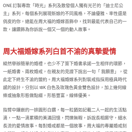
ONE 訂製專款「時光」系列及散發個人獨有光芒的「迪士尼公
主」系列，每個系列展現新娘的不同風格，不論優雅、率性還是
俏皮的你，總能在周大福的婚嫁首飾中，找到最能代表自己的一
款，讓鑽飾為你訴說一個又一個的動人故事。
周大福婚嫁系列白首不渝的真摯愛情
縱然舉辦簡單的婚禮，也少不了簽下婚書承諾一生相伴的環節，
一紙婚書、兩枚婚戒，在親友的見證下說出一句「 我願意」，從
此定下終生不渝的盟約。周大福婚嫁系列對裝戒指採用極具時代
感的設計，分別以 18K 白色及玫瑰色黃金雙色設計，加上幾何線
條或抽象形態做點綴，形態豐富，線條優美。
指臂中鑲嵌的一排圓形白鑽，每一粒猶如記載二人一起的生活點
滴，一點一滴累積的美滿回憶，閃爍無暇，訴說長相廝守，細水
長流的愛情故事。每對婚戒都是一個故事，周大福的專屬婚戒刻