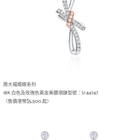
周大福婚嫁系列
18K 白色及玫瑰色黃金美鑽項鍊型號：U-44747
（售價港幣$5,500 起）