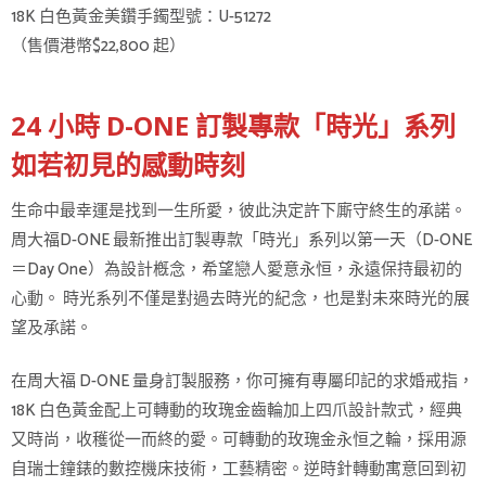
18K 白色黃金美鑽手鐲型號：U-51272
（售價港幣$22,800 起）
24 小時 D-ONE 訂製專款「時光」系列
如若初見的感動時刻
生命中最幸運是找到一生所愛，彼此決定許下廝守終生的承諾。
周大福D-ONE 最新推出訂製專款「時光」系列以第一天（D-ONE
＝Day One）為設計槪念，希望戀人愛意永恒，永遠保持最初的
心動。 時光系列不僅是對過去時光的紀念，也是對未來時光的展
望及承諾。
在周大福 D-ONE 量身訂製服務，你可擁有專屬印記的求婚戒指，
18K 白色黃金配上可轉動的玫瑰金齒輪加上四爪設計款式，經典
又時尚，收穫從一而終的愛。可轉動的玫瑰金永恒之輪，採用源
自瑞士鐘錶的數控機床技術，工藝精密。逆時針轉動寓意回到初