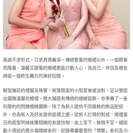
承諾不求形式，只求真情義深。傳統繁重的婚禮以外，一個簡單
而隆重、溫馨又甜蜜的婚禮更能打動人心，為自己、伴侶及親友
締造一個終生難忘的美好回憶。
輕型端莊的禮服及珠寶，俐落簡潔的小型宴會或派對，足以營造
出優雅溫馨的婚禮。周大福既有傳統的婚嫁首飾，亦準備了一系
列簡約的閃爍婚嫁鑽飾，除了為新人提供不同風格的飾品配搭
外，亦為新人及好友提供送禮之選。從新人訂情的對戒、婚禮當
日的造型到姊妹團相襯的友誼信物，由上至下，無微不至。細說
動人情話的周大福婚嫁系列、紀錄專屬愛意的「情繫」系列及 D-