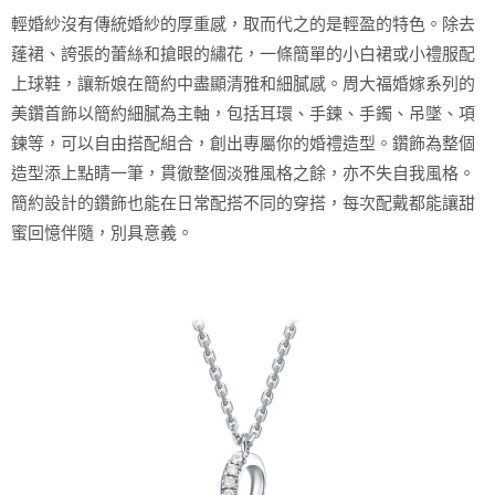
輕婚紗沒有傳統婚紗的厚重感，取而代之的是輕盈的特色。除去
蓬裙、誇張的蕾絲和搶眼的繡花，一條簡單的小白裙或小禮服配
上球鞋，讓新娘在簡約中盡顯清雅和細膩感。周大福婚嫁系列的
美鑽首飾以簡約細膩為主軸，包括耳環、手鍊、手鐲、吊墜、項
鍊等，可以自由搭配組合，創出專屬你的婚禮造型。鑽飾為整個
造型添上點睛一筆，貫徹整個淡雅風格之餘，亦不失自我風格。
簡約設計的鑽飾也能在日常配搭不同的穿搭，每次配戴都能讓甜
蜜回憶伴隨，別具意義。