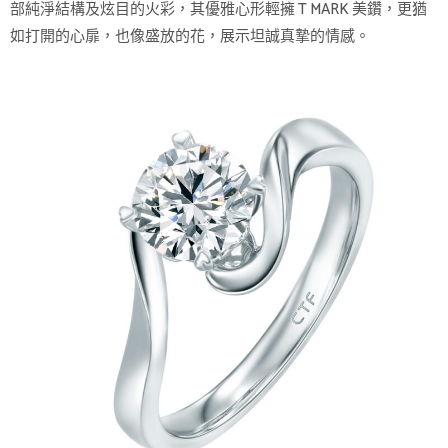
部純淨結構及炫目的火彩，其優雅心形輕擁 T MARK 美鑽，更猶
如打開的心扉，也像盛放的花，展示坦誠真摯的情感。