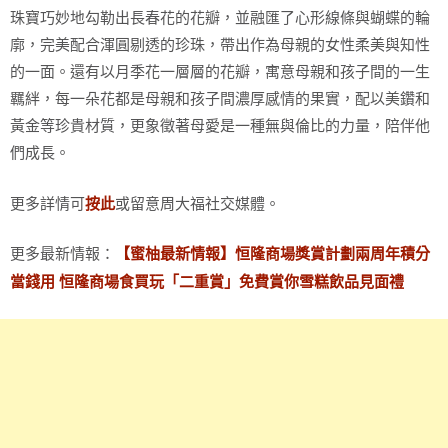
珠寶巧妙地勾勒出長春花的花瓣，並融匯了心形線條與蝴蝶的輪
廓，完美配合渾圓剔透的珍珠，帶出作為母親的女性柔美與知性
的一面。還有以月季花一層層的花瓣，寓意母親和孩子間的一生
羈絆，每一朵花都是母親和孩子間濃厚感情的果實，配以美鑽和
黃金等珍貴材質，更象徵著母愛是一種無與倫比的力量，陪伴他
們成長。
更多詳情可
或留意周大福社交媒體。
按此
更多最新情報：
【蜜柚最新情報】恒隆商場獎賞計劃兩周年積分
當錢用 恒隆商場食買玩「二重賞」免費賞你雪糕飲品見面禮