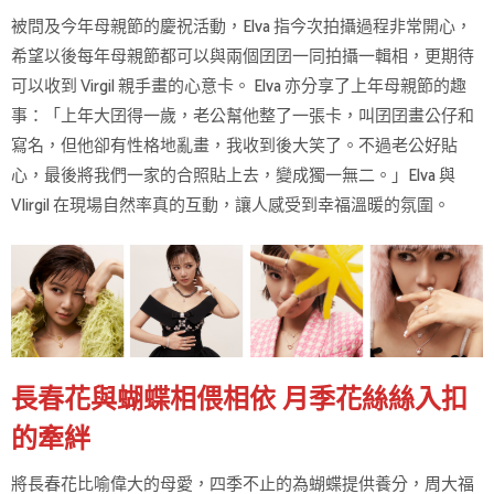
被問及今年母親節的慶祝活動，Elva 指今次拍攝過程非常開心，
希望以後每年母親節都可以與兩個囝囝一同拍攝一輯相，更期待
可以收到 Virgil 親手畫的心意卡。 Elva 亦分享了上年母親節的趣
事：「上年大囝得一歲，老公幫他整了一張卡，叫囝囝畫公仔和
寫名，但他卻有性格地亂畫，我收到後大笑了。不過老公好貼
心，最後將我們一家的合照貼上去，變成獨一無二。」Elva 與
VIirgil 在現場自然率真的互動，讓人感受到幸福溫暖的氛圍。
長春花與蝴蝶相偎相依 月季花絲絲入扣
的牽絆
將長春花比喻偉大的母愛，四季不止的為蝴蝶提供養分，周大福