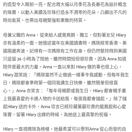
的造型令人眼前一亮，配合周大福以月季花及長春花為設計概念
的珠寶，以動人美鑽及珍珠打造永不凋零的花朵，凸顯出不凡的
時尚氣質，也帶出母親堅強和果敢的特質。
母兼父職的 Anna，從來給人感覺爽朗、獨立，但對著女兒 Hilary
亦有溫柔的一面，她憶述當年在美國讀書時，媽咪經常香港、美
國兩邊奔波，記得有一次媽咪有工作在身，但仍然堅持飛到美國
只逗留 36 小時為了陪她，雖然時間短但很珍貴，因為 Anna 知道
陪伴是最大的力量。Anna 一直以來對 Hilary 做的事也很上心，
Hilary 甜笑說：「媽咪當然不止做過一樣事令我感動，但每年我生
日，媽咪都會準時第一個同我講生日快樂，雖然簡單但很窩
心。」Anna 亦笑言：「每年母親節或我生日，Hilary 都會親手畫
上我最喜愛的卡通人物的卡送給我，每張我都會儲起。」除了儲
起Hilary 送的卡外，Anna 坦言已經珍藏著最珍貴的龍鳳鈪和心愛
珠寶，留著 Hilary 出嫁的時候，為她送上最真摯的祝福。
Hilary 一直視媽咪為榜樣，她最希望可以學到Anna 從心而發的自