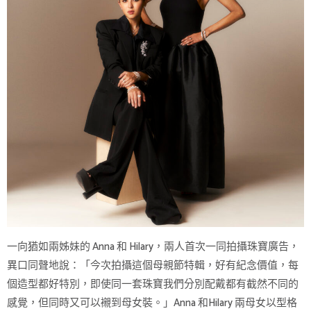
一向猶如兩姊妹的 Anna 和 Hilary，兩人首次一同拍攝珠寶廣告，
異口同聲地說：「今次拍攝這個母親節特輯，好有紀念價值，每
個造型都好特別，即使同一套珠寶我們分別配戴都有截然不同的
感覺，但同時又可以襯到母女裝。」Anna 和Hilary 兩母女以型格