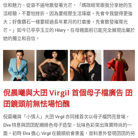
信和魅力、從容不逼地散發著光芒，「媽咪經常跟我分享她的生
活經驗，不要怕挫折，因為要經歷生活琢磨，先會令我變得更強
大；好像鑽石一樣要經過長年累月的打磨後，先會散發璀璨光
芒。」如今已亭亭玉立的 Hilary，在母親面前已能完全展現出屬於
她的獨立和自信。
倪晨曦與大囝 Virgil 首個母子檔廣告 囝
囝鏡頭前無怯場怕醜
倪晨曦與「小情人」大囝 Virgil 亦同樣首次以母子檔閃亮登場，
Elva 特意與囝囝配襯綠色母子造型，玩味色彩突出珠寶時尚的一
面。初時 Elva 擔心 Virgil 在鏡頭前會害羞，豈料意外發現囝囝的另