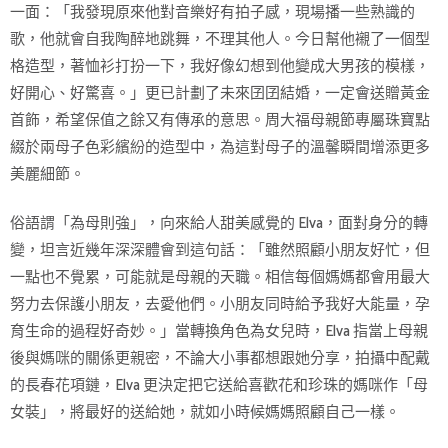
一面：「我發現原來他對音樂好有拍子感，現場播一些熟識的
歌，他就會自我陶醉地跳舞，不理其他人。今日幫他襯了一個型
格造型，著恤衫打扮一下，我好像幻想到他變成大男孩的模樣，
好開心、好驚喜。」更已計劃了未來囝囝結婚，一定會送贈黃金
首飾，希望保值之餘又有傳承的意思。周大福母親節專屬珠寶點
綴於兩母子色彩繽紛的造型中，為這對母子的溫馨瞬間增添更多
美麗細節。
俗語謂「為母則強」，向來給人甜美感覺的 Elva，面對身分的轉
變，坦言近幾年深深體會到這句話：「雖然照顧小朋友好忙，但
一點也不覺累，可能就是母親的天職。相信每個媽媽都會用最大
努力去保護小朋友，去愛他們。小朋友同時給予我好大能量，孕
育生命的過程好奇妙。」當轉換角色為女兒時，Elva 指當上母親
後與媽咪的關係更親密，不論大小事都想跟她分享，拍攝中配戴
的長春花項鏈，Elva 更決定把它送給喜歡花和珍珠的媽咪作「母
女裝」，將最好的送給她，就如小時候媽媽照顧自己一樣。