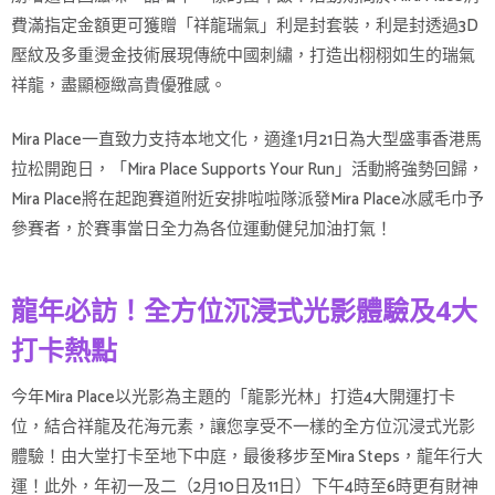
費滿指定金額更可獲贈「祥龍瑞氣」利是封套裝，利是封透過3D
壓紋及多重燙金技術展現傳統中國刺繡，打造出栩栩如生的瑞氣
祥龍，盡顯極緻高貴優雅感。
Mira Place一直致力支持本地文化，適逢1月21日為大型盛事香港馬
拉松開跑日，「Mira Place Supports Your Run」活動將強勢回歸，
Mira Place將在起跑賽道附近安排啦啦隊派發Mira Place冰感毛巾予
參賽者，於賽事當日全力為各位運動健兒加油打氣！
龍年必訪！全方位沉浸式光影體驗及4大
打卡熱點
今年Mira Place以光影為主題的「龍影光林」打造4大開運打卡
位，結合祥龍及花海元素，讓您享受不一樣的全方位沉浸式光影
體驗！由大堂打卡至地下中庭，最後移步至Mira Steps，龍年行大
運！此外，年初一及二（2月10日及11日）下午4時至6時更有財神