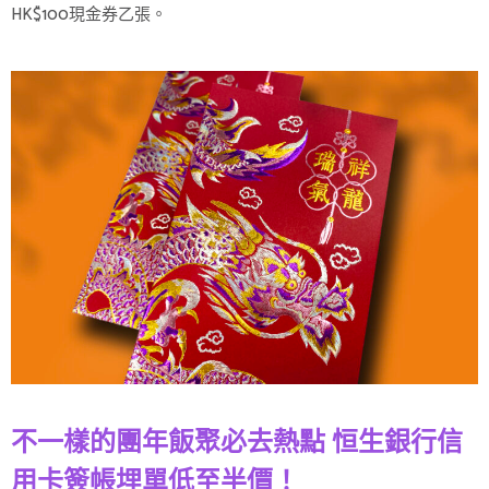
HK$100現金券乙張。
不一樣的團年飯聚必去熱點 恒生銀行信
用卡簽帳埋單低至半價！