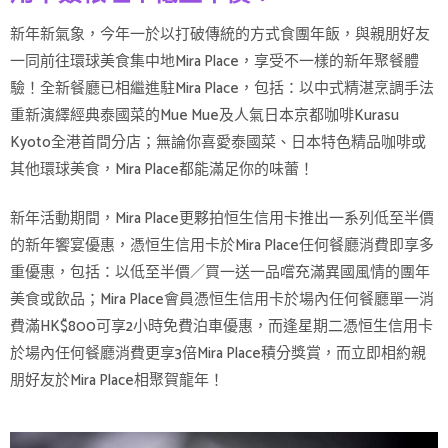
新年新氣象，今年一於以打破傳統的方式食團年飯，與親朋好友
一同前往環球美食集中地Mira Place，享受不一樣的新年聚餐體
驗！全新餐廳已相繼進駐Mira Place，包括：以中式精湛烹調手法
重新演繹經典泰國菜的Mue Mue及人氣日本京都咖啡Kurasu
Kyoto全港首間分店；無論你喜愛泰國菜、日本特色精品咖啡或
其他環球美食，Mira Place都能滿足你的味蕾！
新年活動期間，Mira Place更夥拍恒生信用卡推出一系列低至半價
的新年饗宴優惠，憑恒生信用卡於Mira Place任何餐廳消費即享多
重優惠，包括：以低至半價／買一送一品嚐充滿異國風情的團年
美食或飲品；Mira Place會員憑恒生信用卡於場內任何餐廳單一消
費滿HK$800可享2小時免費泊車優惠，而逢星期二憑恒生信用卡
於場內任何餐廳消費更享3倍Mira Place積分獎賞，而立即相約親
朋好友於Mira Place相聚賀龍年！