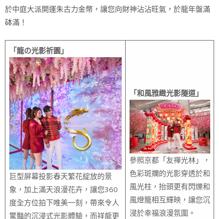
於中庭大派開運朱古力金幣，讓您向財神沾沾旺氣，於龍年盤滿
砵滿！
「龍の光影祈園」
「和風雅緻光影隧道」
參照京都「友禪光林」，
色彩斑斕的光影穿透於和
巨型屏幕投影春天繁花綻放的景
風光柱，抬頭更有閃爍和
象，加上滿天浪漫花卉，讓您360
風燈籠相互輝映，讓您沉
度全方位拍下唯美一刻，帶來令人
浸於幸福浪漫氛圍。
驚豔的沉浸式光影體驗，而祥龍更