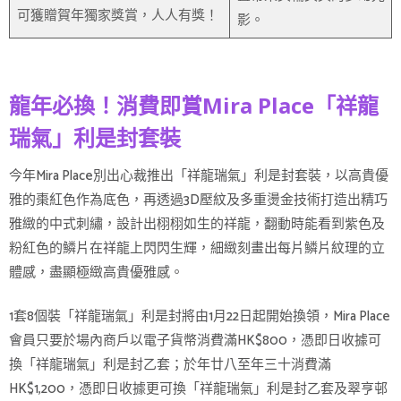
可獲贈賀年獨家獎賞，人人有獎！
影。
龍年必換！消費即賞Mira Place「祥龍
瑞氣」利是封套裝
今年Mira Place別出心裁推出「祥龍瑞氣」利是封套裝，以高貴優
雅的棗紅色作為底色，再透過3D壓紋及多重燙金技術打造出精巧
雅緻的中式刺繡，設計出栩栩如生的祥龍，翻動時能看到紫色及
粉紅色的鱗片在祥龍上閃閃生輝，細緻刻畫出每片鱗片紋理的立
體感，盡顯極緻高貴優雅感。
1套8個裝「祥龍瑞氣」利是封將由1月22日起開始換領，Mira Place
會員只要於場內商戶以電子貨幣消費滿HK$800，憑即日收據可
換「祥龍瑞氣」利是封乙套；於年廿八至年三十消費滿
HK$1,200，憑即日收據更可換「祥龍瑞氣」利是封乙套及翠亨邨