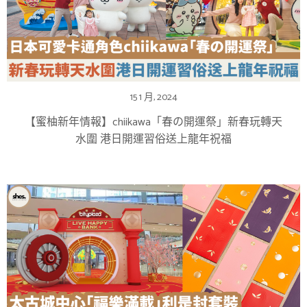
15 1 月, 2024
【蜜柚新年情報】chiikawa「春の開運祭」新春玩轉天
水圍 港日開運習俗送上龍年祝福