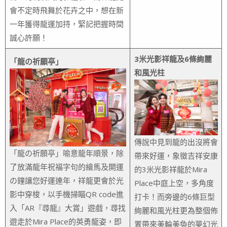
會不定時飛舞於花卉之中，想在新
一年獲得龍運加持，緊記把握時間
誠心許願！
3米光影祥龍及6條絢麗
「龍の祈願亭」
和風光柱
傳說中見到龍的出沒將會
「龍の祈願亭」喻意龍年順景，除
帶來好運，象徵吉祥安康
了放滿龍年祝福字句的繪馬及開運
的3米光影祥龍於Mira
の鐘讓您好運連年，祥龍更會於光
Place中庭上空，多角度
影中穿梭，以手機掃瞄QR code進
打卡！而旁邊的6條巨型
入「AR『尋龍』大賞」遊戲，尋找
絢麗和風光柱更為整個佈
遊走於Mira Place的英勇龍姿，即
置帶來美輪美奐的夢幻光