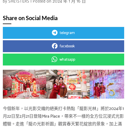
by
SHE\STERS
|
Posted on
2024 年 1 月 16 日
Share on Social Media
telegram
facebook
whatsapp
今個新年，以光影交織的絕美打卡熱點「龍影光林」將於2024年1
月22日至2月21日登陸Mira Place，帶來不一樣的全方位沉浸式光影
體驗。走進「龍の光影祈園」觀賞春天繁花綻放的景象，加上滿