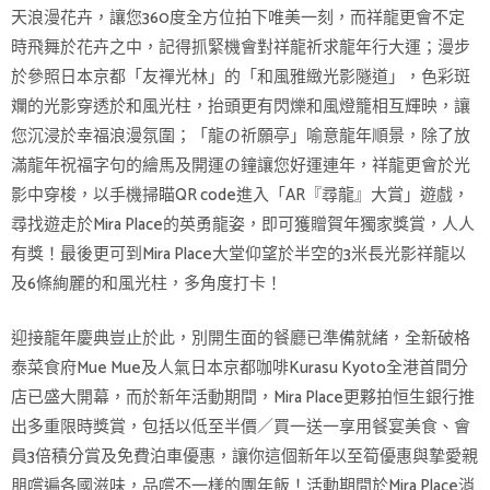
天浪漫花卉，讓您360度全方位拍下唯美一刻，而祥龍更會不定
時飛舞於花卉之中，記得抓緊機會對祥龍祈求龍年行大運；漫步
於參照日本京都「友禪光林」的「和風雅緻光影隧道」，色彩斑
斕的光影穿透於和風光柱，抬頭更有閃爍和風燈籠相互輝映，讓
您沉浸於幸福浪漫氛圍；「龍の祈願亭」喻意龍年順景，除了放
滿龍年祝福字句的繪馬及開運の鐘讓您好運連年，祥龍更會於光
影中穿梭，以手機掃瞄QR code進入「AR『尋龍』大賞」遊戲，
尋找遊走於Mira Place的英勇龍姿，即可獲贈賀年獨家獎賞，人人
有獎！最後更可到Mira Place大堂仰望於半空的3米長光影祥龍以
及6條絢麗的和風光柱，多角度打卡！
迎接龍年慶典豈止於此，別開生面的餐廳已準備就緒，全新破格
泰菜食府Mue Mue及人氣日本京都咖啡Kurasu Kyoto全港首間分
店已盛大開幕，而於新年活動期間，Mira Place更夥拍恒生銀行推
出多重限時獎賞，包括以低至半價／買一送一享用餐宴美食、會
員3倍積分賞及免費泊車優惠，讓你這個新年以至筍優惠與摯愛親
朋嚐遍各國滋味，品嚐不一樣的團年飯！活動期間於Mira Place消