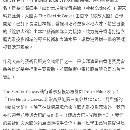
Canvas 合作。The Electric Canvas 以創新獨特的建築投影而聞
名，曾為國際盛事「繽紛悉尼燈光音樂節（Vivid Sydney）」帶來
精彩匯演。大館與 The Electric Canvas 由首季《綻放大館》合作
開始，已訂下長遠目標攜手發掘和培育更多本地人才，希望日後
的《綻放大館》由本地藝術團隊全力接捧，致力提升香港打造立
體光雕投影領域的專業技術和表演水平，讓香港獨樹一幟的藝 術
視野活現眼前。
作為大館的藝術及歷史文物節目之一，是次匯演是由香港賽馬會
慈善信託基金提供主要資助，並同時獲中電控股有限公司為首席
贊助。
The Electric Canvas 執行董事及投影設計師 Peter Milne 表示：
「The Electric Canvas 非常高興能第三度參與2024 年 1 月舉辦的
《綻放大館》。除了在檢閱廣場帶來立體光雕投影匯演外，我們
亦很榮幸能參與大館師友計劃 – 《綻放大館 – 光雕繪本》。我們
的設計師與大館的策展團隊攜手合作，為一班學生藝術家提供建