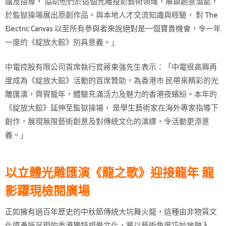
議及指導， 協助他們於這個光雕投影藝術領域，解鎖創意潛能，
於監獄操場展出原創作品。與本地人才交流知識與經驗， 對 The
Electric Canvas 以至所有參與者來說絕對是一個寶貴機會，令一年
一度的《綻放大館》別具意義。」
中電控股有限公司首席執行官蔣東強先生表示：「中電很高興再
度成為《綻放大館》活動的首席贊助，為香港巿 民帶來精彩的光
雕匯演，齊賀龍年，體驗充滿活力及魅力的香港夜繽紛。本年的
《綻放大館》延伸至監獄操場， 是學生藝術家在海外專家指導下
創作，展現無限藝術創意及對傳統文化的演繹，令活動更添意
義。」
以立體光雕匯演《龍之歌》迎接龍年 龍
影躍現檢閱廣場
正如擁有過百年歷史的中秋節傳統大坑舞火龍，這種由非物質文
化遺產所呈現的香港獨特視覺文化，將以藝術角度巧妙地融入