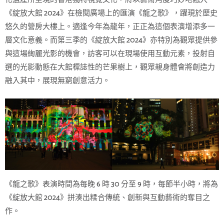
《綻放大館 2024》在檢閱廣場上的匯演《龍之歌》，躍現於歷史
悠久的營房大樓上。適逢今年為龍年，正正為這個表演增添多一
層文化意義。而第三季的《綻放大館 2024》亦特別為觀眾提供參
與這場絢麗光影的機會，訪客可以在現場使用互動元素，投射自
選的光影動態在大館標誌性的芒果樹上，觀眾親身體會將創造力
融入其中，展現無窮創意活力。
《龍之歌》表演時間為每晚 6 時 30 分至 9 時，每節半小時，將為
《綻放大館 2024》拼湊出糅合傳統、創新與互動藝術的奪目之
作。