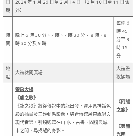
日
2024 年 1 月 26 日至 2 月 14 日 （2 月 10 日至 11 日除
期
外）
每晚 6
時 45
時
晚上 6 時 30 分、7 時、7 時 30 分、 8 時、8
分至 9
間
時 30 分及 9 時
時 15
分
地
大館監
大館檢閲廣場
點
獄操場
營房大樓
《龍之歌》
《阿龍
《龍之歌》將從傳說中的龍出發，運用具神話色
之旅》
彩的插畫及三維動態影像，結合傳統廣東說唱與
現代音樂，引領觀眾在山 水、古書、圖騰與城
《美麗
市之間，尋找龍的身影。
光明