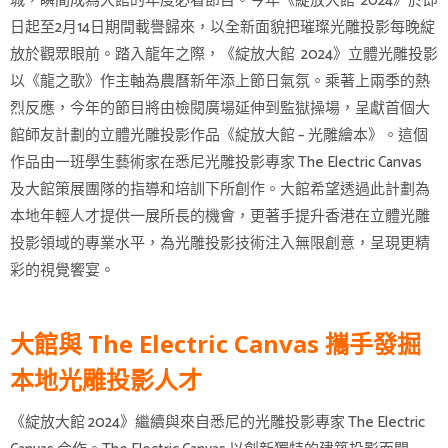
城，瞬間成為大館的年度必看節目。今年《綻放大館 2024》於即
日起至2月14日期間載譽歸來，以全新面貌把璀璨光雕投影每晚綻
放於觀眾眼前。踏入龍年之際，《綻放大館 2024》立體光雕投影
以《龍之歌》作主軸為農曆新年添上節日氣氛。乘著上兩季的熱
烈反應，今年的節目將由檢閱廣場延伸到監獄操場，呈獻首個大
館師友計劃的立體光雕投影作品《綻放大館 – 光雕繪本》。這個
作品由一班學生藝術家在悉尼光雕投影專家 The Electric Canvas
及大館策展團隊的指導和培訓下所創作。大館希望透過此計劃為
本地年輕人才提供一展所長的機會，更著手提升香港在立體光雕
投影領域的專業水平，為光雕投影技術注入無限創意，呈現更精
彩的視覺饗宴。
大館與 The Electric Canvas 攜手發掘
本地光雕投影人才
《綻放大館 2024》繼續與來自悉尼的光雕投影專家 The Electric