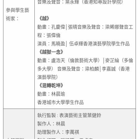
音樂及聲音：葉永輝（香港知專設計學院）
參與學生藝
術家：
《越》
動畫：孔慶偉│張晴音樂及聲音：梁晞娜聲音工
程：張偉倫
演員：馬曉盈│ 伍卓輝香港演藝學院學生作品
《越獄一念》
動畫：盧浩天（倫敦藝術大學）│麥芷綸（多倫
多大學） 音樂及聲音：梁柏麟│李嘉誠（香港
演藝學院）
《混轉乾坤》
動畫：林晨瑜
香港城市大學學生作品
執行監製 : 表演藝術主管葉健鈴
製作人：林晨
助理製作人：李萬祺