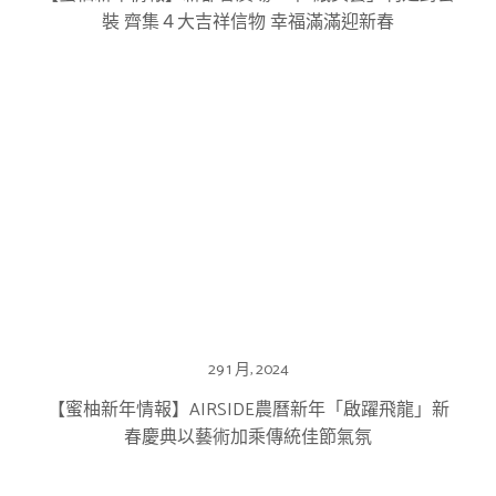
裝 齊集４大吉祥信物 幸福滿滿迎新春
29 1 月, 2024
【蜜柚新年情報】AIRSIDE農曆新年「啟躍飛龍」新
春慶典以藝術加乘傳統佳節氣氛