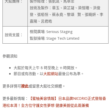
大館團隊：
製作經理：張凱筑、馬卓忠
技術及製作：章玉、梁芷凝、梁愷珊、洪俊
登、張栢恒、蔡永堯、黎頌 賢、張曉妍、李
嘉陽、呂君皓
檢閱廣場: Serious Staging
技術支援：
監獄操場: Stage Tech Limited
參觀須知
大館於每天上午 8 時至晚上 11 時開放。
節目或有改動，以
大館網站
最後公布為準。
更多詳情可
或留意大館社交媒體。
按此
更多最新情報：
【蜜柚美容情報】日本品牌NICORIO正式登陸香
港松本清！全方位守護女性夢想 健康美貌從此兩兼備