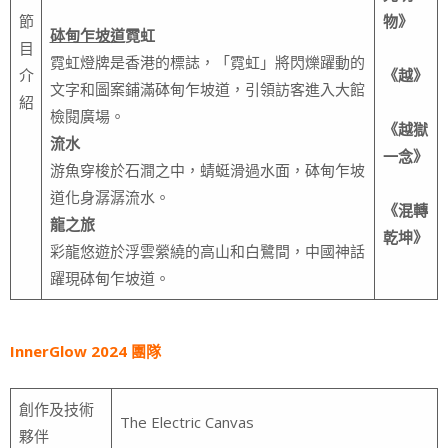
節
物》
砵甸乍坡道
霓虹
目
霓虹燈牌是香港的標誌，「霓虹」將閃爍躍動的
介
《越》
文字和圖案鋪滿砵甸乍坡道，引領訪客進入大館
紹
檢閱廣場。
《越獄
流水
一念》
游魚穿梭於石澗之中，蜻蜓滑過水面，砵甸乍坡
道化身潺潺流水。
《混轉
龍之旅
乾坤》
彩龍悠遊於浮雲縈繞的高山和白鷺間，中國神話
躍現砵甸乍坡道。
InnerGlow 2024 團隊
創作及技術
The Electric Canvas
夥伴